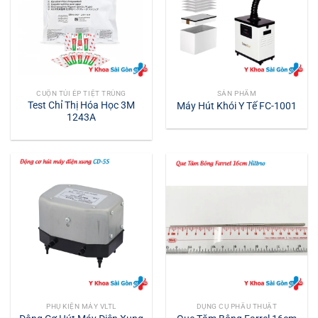
CUỘN TÚI ÉP TIỆT TRÙNG
SẢN PHẨM
Test Chỉ Thị Hóa Học 3M
Máy Hút Khói Y Tế FC-1001
1243A
PHỤ KIỆN MÁY VLTL
DỤNG CỤ PHẪU THUẬT