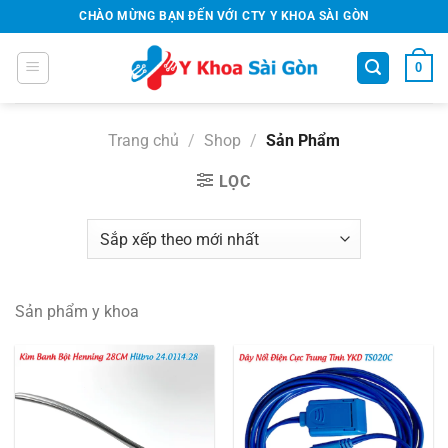
Bỏ
CHÀO MỪNG BẠN ĐẾN VỚI CTY Y KHOA SÀI GÒN
qua
nội
0
dung
Trang chủ
/
Shop
/
Sản Phẩm
LỌC
Sản phẩm y khoa