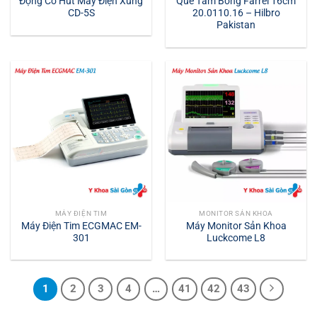
Động Cơ Hút Máy Điện Xung
Que Tăm Bông Farrel 16cm
CD-5S
20.0110.16 – Hilbro
Pakistan
MÁY ĐIỆN TIM
MONITOR SẢN KHOA
Máy Điện Tim ECGMAC EM-
Máy Monitor Sản Khoa
301
Luckcome L8
1
2
3
4
…
41
42
43