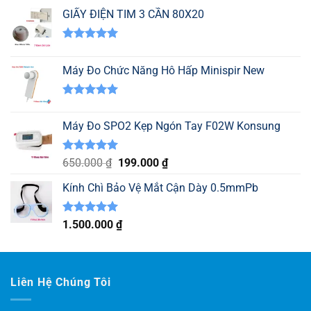
GIẤY ĐIỆN TIM 3 CẦN 80X20
Được xếp
hạng
5.00
Máy Đo Chức Năng Hô Hấp Minispir New
5 sao
Được xếp
hạng
5.00
Máy Đo SPO2 Kẹp Ngón Tay F02W Konsung
5 sao
Được xếp
Giá
Giá
650.000
₫
199.000
₫
hạng
5.00
gốc
hiện
5 sao
Kính Chì Bảo Vệ Mắt Cận Dày 0.5mmPb
là:
tại
650.000 ₫.
là:
199.000 ₫.
Được xếp
1.500.000
₫
hạng
5.00
5 sao
Liên Hệ Chúng Tôi