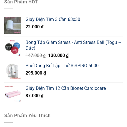
Sản Phẩm HOT
Giấy Điện Tim 3 Cần 63x30
22.000
₫
Bóng Tập Giảm Stress - Anti Stress Ball (Togu –
Đức)
Giá
Giá
147.000
₫
130.000
₫
gốc
hiện
Phế Dung Kế Tập Thở B-SPIRO 5000
là:
tại
295.000
₫
147.000 ₫.
là:
130.000 ₫.
Giấy Điện Tim 12 Cần Bionet Cardiocare
87.000
₫
Sản Phẩm Yêu Thích