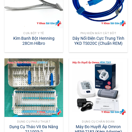
CƯA BỘT Y TẾ
PHỤ KIỆN MÁY CẮT ĐỐT
Kìm Banh Bột Henning
Dây Nối Điện Cực Trung Tính
28Cm Hilbro
YKD TS020C (Chuẩn REM)
DỤNG CỤ PHẪU THUẬT
DỤNG CỤ CHẨN ĐOÁN
Dụng Cụ Tháo Vít Đa Năng
Máy Đo Huyết Áp Omron
211003-2
HEM-7183 (Kèm Adapter)