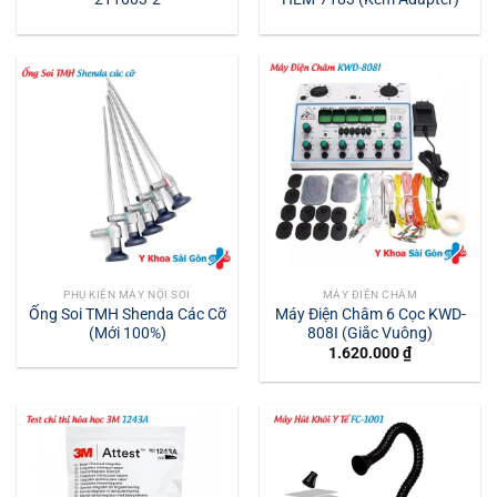
PHỤ KIỆN MÁY NỘI SOI
MÁY ĐIỆN CHÂM
Ống Soi TMH Shenda Các Cỡ
Máy Điện Châm 6 Cọc KWD-
(Mới 100%)
808I (Giắc Vuông)
1.620.000
₫