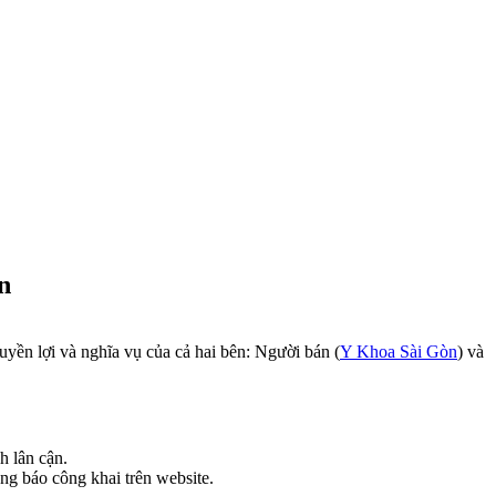
n
yền lợi và nghĩa vụ của cả hai bên: Người bán (
Y Khoa Sài Gòn
) và
h lân cận.
ông báo công khai trên website.