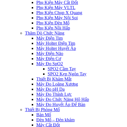
Phụ Kiện Máy Cắt Đốt
Phụ Kiện Máy VLTL
Phụ Kiện Chụp X Quang
Phụ Kiện Máy Nội Soi
Phụ Kiện Đèn Mổ
Phụ Kiện Nồi Hấp
Thăm Dò Chức Năng
Máy Điện Tim
Máy Holter Điện Tim
Máy Holter Huyết Áp
Máy Điện Não
Máy Điện Cơ
Máy Đo SpO2
SPO2 Cầm Tay
SPO2 Kẹp Ngón Tay
Thiết Bị Khám Mắt
Máy Đo Loãng Xương
Máy Đo pH Da
Máy Đo Thính Lực
Máy Đo Chức Năng Hô Hấp
Máy Đo Huyết Áp Để Bàn
Thiết Bị Phòng Mổ
Bàn Mổ
Đèn Mổ – Đèn khám
Máy Cắt Đốt