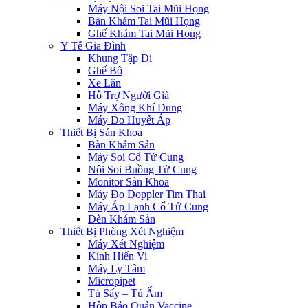
Máy Nội Soi Tai Mũi Họng
Bàn Khám Tai Mũi Họng
Ghế Khám Tai Mũi Họng
Y Tế Gia Đình
Khung Tập Đi
Ghế Bô
Xe Lăn
Hỗ Trợ Người Già
Máy Xông Khí Dung
Máy Đo Huyết Áp
Thiết Bị Sản Khoa
Bàn Khám Sản
Máy Soi Cổ Tử Cung
Nội Soi Buồng Tử Cung
Monitor Sản Khoa
Máy Đo Doppler Tim Thai
Máy Áp Lạnh Cổ Tử Cung
Đèn Khám Sản
Thiết Bị Phòng Xét Nghiệm
Máy Xét Nghiệm
Kính Hiển Vi
Máy Ly Tâm
Micropipet
Tủ Sấy – Tủ Ấm
Hộp Bảo Quản Vaccine