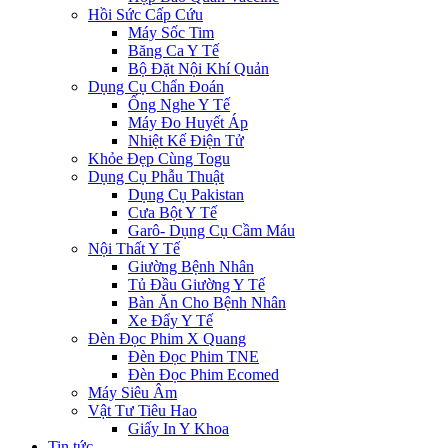
Hồi Sức Cấp Cứu
Máy Sốc Tim
Băng Ca Y Tế
Bộ Đặt Nội Khí Quản
Dụng Cụ Chẩn Đoán
Ống Nghe Y Tế
Máy Đo Huyết Áp
Nhiệt Kế Điện Tử
Khỏe Đẹp Cùng Togu
Dụng Cụ Phẫu Thuật
Dụng Cụ Pakistan
Cưa Bột Y Tế
Garô- Dụng Cụ Cầm Máu
Nội Thất Y Tế
Giường Bệnh Nhân
Tủ Đầu Giường Y Tế
Bàn Ăn Cho Bệnh Nhân
Xe Đẩy Y Tế
Đèn Đọc Phim X Quang
Đèn Đọc Phim TNE
Đèn Đọc Phim Ecomed
Máy Siêu Âm
Vật Tư Tiêu Hao
Giấy In Y Khoa
Tin tức