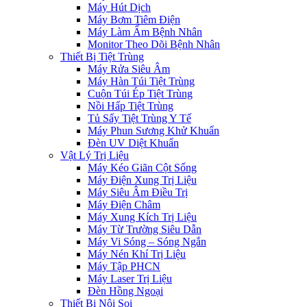
Máy Hút Dịch
Máy Bơm Tiêm Điện
Máy Làm Ấm Bệnh Nhân
Monitor Theo Dõi Bệnh Nhân
Thiết Bị Tiệt Trùng
Máy Rửa Siêu Âm
Máy Hàn Túi Tiệt Trùng
Cuộn Túi Ép Tiệt Trùng
Nồi Hấp Tiệt Trùng
Tủ Sấy Tiệt Trùng Y Tế
Máy Phun Sương Khử Khuẩn
Đèn UV Diệt Khuẩn
Vật Lý Trị Liệu
Máy Kéo Giãn Cột Sống
Máy Điện Xung Trị Liệu
Máy Siêu Âm Điều Trị
Máy Điện Châm
Máy Xung Kích Trị Liệu
Máy Từ Trường Siêu Dẫn
Máy Vi Sóng – Sóng Ngắn
Máy Nén Khí Trị Liệu
Máy Tập PHCN
Máy Laser Trị Liệu
Đèn Hồng Ngoại
Thiết Bị Nội Soi