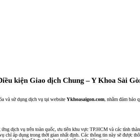
Điều kiện Giao dịch Chung – Y Khoa Sài Gò
a và sử dụng dịch vụ tại website
Ykhoasaigon.com
, nhằm đảm bảo qu
ứng dịch vụ trên toàn quốc, ưu tiên khu vực TP.HCM và các tỉnh thàn
ụ chỉ áp dụng trong thời gian nhất định. Các thông tin này sẽ được th