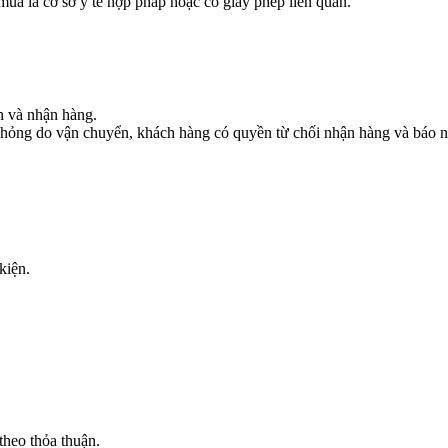
a là cơ sở y tế hợp pháp hoặc có giấy phép liên quan.
n và nhận hàng.
 hỏng do vận chuyển, khách hàng có quyền từ chối nhận hàng và báo 
kiện.
heo thỏa thuận.