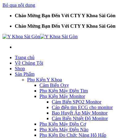
Bỏ qua nội dung
Chào Mừng Bạn Đến Với CTY Y Khoa Sài Gòn
Chào Mừng Bạn Đến Với CTY Y Khoa Sài Gòn
Trang chủ
Về Chúng Tôi
Shop
Sản Phẩm
Phụ Kiện Y Khoa
Cảm Biến Oxy
Phụ Kiện Máy Điện Tim
Phụ Kiện Máy Monitor
Cảm Biến SPO2 Monitor
Cáp điện tim ECG cho monitor
Bao Huyết Áp Máy Monitor
Cảm Biến Nhiệt Độ Monitor
Phụ Kiện Máy Điện Cơ
Phụ Kiện Máy Điện Não
Phụ Kiện Đo Chức Năng Hô Hấp