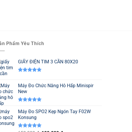
ản Phẩm Yêu Thích
GIẤY ĐIỆN TIM 3 CẦN 80X20
Được xếp
hạng
5.00
Máy Đo Chức Năng Hô Hấp Minispir
5 sao
New
Được xếp
hạng
Máy Đo SPO2 Kẹp Ngón Tay F02W
5.00
5 sao
Konsung