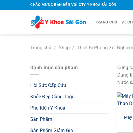
Bỏ
CHÀO MỪNG BẠN ĐẾN VỚI CTY Y KHOA SÀI GÒN
qua
nội
TRANG CHỦ
VỀ CH
dung
Trang chủ
/
Shop
/
Thiết Bị Phòng Xét Nghiệ
Danh mục sản phẩm
Cung cấ
Dung tí
Nước sả
Hồi Sức Cấp Cứu
Khỏe Đẹp Cùng Togu
Phụ Kiện Y Khoa
Máy 
Sản Phẩm
Sản Phẩm Giảm Giá