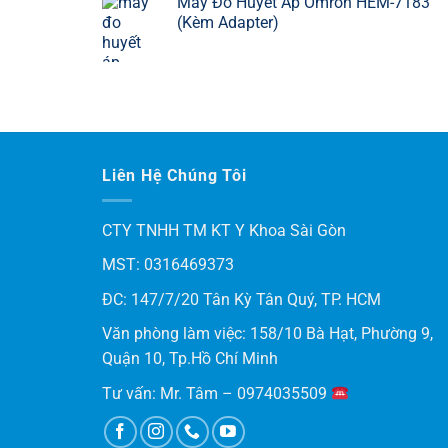
Máy Đo Huyết Áp Omron HEM-7183
(Kèm Adapter)
Liên Hệ Chúng Tôi
CTY TNHH TM KT Y Khoa Sài Gòn
MST: 0316469373
ĐC: 147/7/20 Tân Kỳ Tân Quý, TP. HCM
Văn phòng làm việc: 158/10 Bà Hạt, Phường 9,
Quận 10, Tp.Hồ Chí Minh
Tư vấn: Mr. Tâm – 0974035509