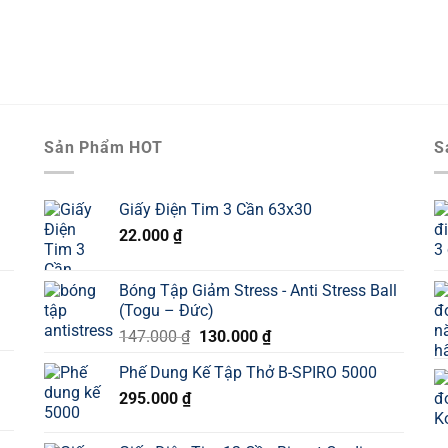
Sản Phẩm HOT
S
Giấy Điện Tim 3 Cần 63x30
22.000
₫
Bóng Tập Giảm Stress - Anti Stress Ball
(Togu – Đức)
Giá
Giá
147.000
₫
130.000
₫
gốc
hiện
Phế Dung Kế Tập Thở B-SPIRO 5000
là:
tại
295.000
₫
147.000 ₫.
là:
130.000 ₫.