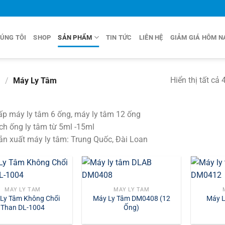
ÚNG TÔI
SHOP
SẢN PHẨM
TIN TỨC
LIÊN HỆ
GIẢM GIÁ HÔM N
Hiển thị tất cả 
m
/
Máy Ly Tâm
p máy ly tâm 6 ống, máy ly tâm 12 ống
ch ống ly tâm từ 5ml -15ml
n xuất máy ly tâm: Trung Quốc, Đài Loan
MÁY LY TÂM
MÁY LY TÂM
Ly Tâm Không Chổi
Máy Ly Tâm DM0408 (12
Máy L
Than DL-1004
Ống)