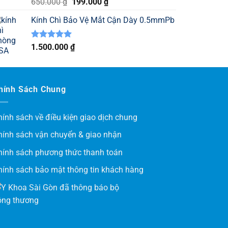
Được xếp
Giá
Giá
650.000
₫
199.000
₫
hạng
5.00
gốc
hiện
5 sao
Kính Chì Bảo Vệ Mắt Cận Dày 0.5mmPb
là:
tại
650.000 ₫.
là:
199.000 ₫.
Được xếp
1.500.000
₫
hạng
5.00
5 sao
hính Sách Chung
hính sách về điều kiện giao dịch chung
hính sách vận chuyển & giao nhận
hính sách phương thức thanh toán
hính sách bảo mật thông tin khách hàng