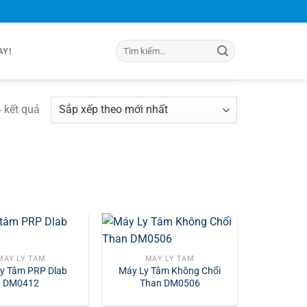
Tìm
AY!
kiếm:
Đã
4 kết quả
sắp
xếp
theo
mới
nhất
MÁY LY TÂM
MÁY LY TÂM
y Tâm PRP Dlab
Máy Ly Tâm Không Chổi
DM0412
Than DM0506