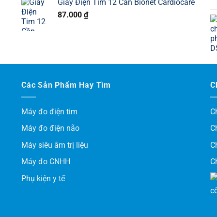
Giấy Điện Tim 12 Cần Bionet Cardiocare
87.000
₫
Các Sản Phẩm Hay Tìm
C
Máy đo điện tim
C
Máy đo điện não
C
Máy siêu âm trị liệu
C
Máy đo CNHH
C
Phụ kiện y tế