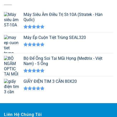
Máy Siêu Âm Điều Trị St-10A (Stratek - Hàn
Quốc)
Được xếp
hạng
Máy Ép Cuộn Tiệt Trùng SEAL320
5.00
5 sao
Được xếp
hạng
5.00
Bộ Để Ống Soi Tai Mũi Họng (Medtrix - Việt
5 sao
Nam) - 5 Ống
Được xếp
hạng
GIẤY ĐIỆN TIM 3 CẦN 80X20
5.00
5 sao
Được xếp
hạng
5.00
5 sao
Liên Hệ Chúng Tôi