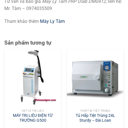
Tư vấn và báo giá
Máy Ly Tâm PRP Dlab DM0412
, liên hệ:
Mr. Tâm – 0974035509
Tham khảo thêm
Máy Ly Tâm
Sản phẩm tương tự
VẬT LÝ TRỊ LIỆU
THIẾT BỊ TIỆT TRÙNG
MÁY TRỊ LIỆU ĐIỆN TỪ
Tủ Hấp Tiệt Trùng 24L
TRƯỜNG G500
Sturdy – Đài Loan