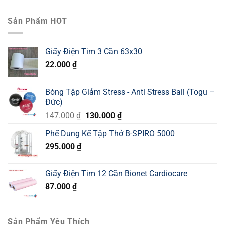
Sản Phẩm HOT
Giấy Điện Tim 3 Cần 63x30
22.000
₫
Bóng Tập Giảm Stress - Anti Stress Ball (Togu –
Đức)
Giá
Giá
147.000
₫
130.000
₫
gốc
hiện
Phế Dung Kế Tập Thở B-SPIRO 5000
là:
tại
295.000
₫
147.000 ₫.
là:
130.000 ₫.
Giấy Điện Tim 12 Cần Bionet Cardiocare
87.000
₫
Sản Phẩm Yêu Thích