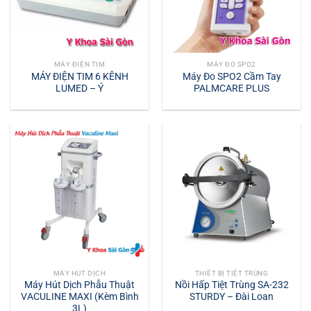
MÁY ĐIỆN TIM
MÁY ĐO SPO2
MÁY ĐIỆN TIM 6 KÊNH
Máy Đo SPO2 Cầm Tay
LUMED – Ý
PALMCARE PLUS
MÁY HÚT DỊCH
THIẾT BỊ TIỆT TRÙNG
Máy Hút Dịch Phẫu Thuật
Nồi Hấp Tiệt Trùng SA-232
VACULINE MAXI (Kèm Bình
STURDY – Đài Loan
3L)