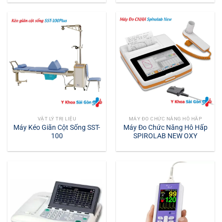
VẬT LÝ TRỊ LIỆU
MÁY ĐO CHỨC NĂNG HÔ HẤP
Máy Kéo Giãn Cột Sống SST-
Máy Đo Chức Năng Hô Hấp
100
SPIROLAB NEW OXY