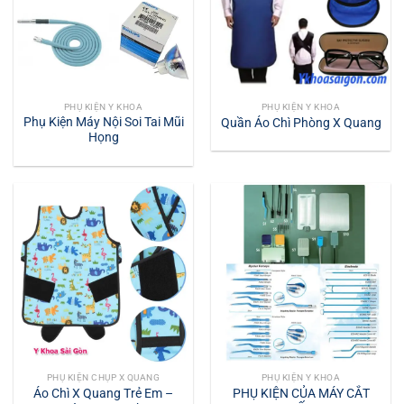
PHỤ KIỆN Y KHOA
PHỤ KIỆN Y KHOA
Phụ Kiện Máy Nội Soi Tai Mũi
Quần Áo Chì Phòng X Quang
Họng
PHỤ KIỆN CHỤP X QUANG
PHỤ KIỆN Y KHOA
Áo Chì X Quang Trẻ Em –
PHỤ KIỆN CỦA MÁY CẮT