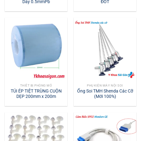
Dày 0.5mmPb
ĐỐT
THIẾT BỊ PHÒNG MỔ
PHỤ KIỆN MÁY NỘI SOI
TÚI ÉP TIỆT TRÙNG CUỘN
Ống Soi TMH Shenda Các Cỡ
DẸP 200mm x 200m
(Mới 100%)