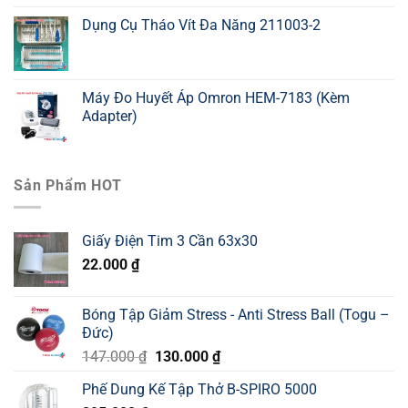
Dụng Cụ Tháo Vít Đa Năng 211003-2
Máy Đo Huyết Áp Omron HEM-7183 (Kèm
Adapter)
Sản Phẩm HOT
Giấy Điện Tim 3 Cần 63x30
22.000
₫
Bóng Tập Giảm Stress - Anti Stress Ball (Togu –
Đức)
Giá
Giá
147.000
₫
130.000
₫
gốc
hiện
Phế Dung Kế Tập Thở B-SPIRO 5000
là:
tại