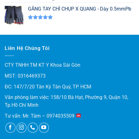
hạng
5.00
5 sao
GĂNG TAY CHÌ CHỤP X QUANG - Dày 0.5mmPb
Được xếp
hạng
5.00
5 sao
Liên Hệ Chúng Tôi
CTY TNHH TM KT Y Khoa Sài Gòn
MST: 0316469373
ĐC: 147/7/20 Tân Kỳ Tân Quý, TP. HCM
Văn phòng làm việc: 158/10 Bà Hạt, Phường 9, Quận 10,
Tp.Hồ Chí Minh
Tư vấn: Mr. Tâm – 0974035509