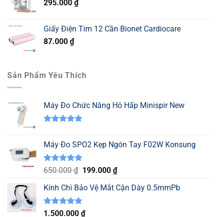
295.000
₫
147.000 ₫.
là:
130.000 ₫.
Giấy Điện Tim 12 Cần Bionet Cardiocare
87.000
₫
Sản Phẩm Yêu Thích
Máy Đo Chức Năng Hô Hấp Minispir New
Được xếp
hạng
5.00
Máy Đo SPO2 Kẹp Ngón Tay F02W Konsung
5 sao
Được xếp
Giá
Giá
650.000
₫
199.000
₫
hạng
5.00
gốc
hiện
5 sao
Kính Chì Bảo Vệ Mắt Cận Dày 0.5mmPb
là:
tại
650.000 ₫.
là:
199.000 ₫.
Được xếp
1.500.000
₫