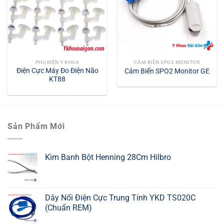
PHỤ KIỆN Y KHOA
CẢM BIẾN SPO2 MONITOR
Điện Cực Máy Đo Điện Não
Cảm Biến SPO2 Monitor GE
KT88
Sản Phẩm Mới
Kìm Banh Bột Henning 28Cm Hilbro
Dây Nối Điện Cực Trung Tính YKD TS020C
(Chuẩn REM)