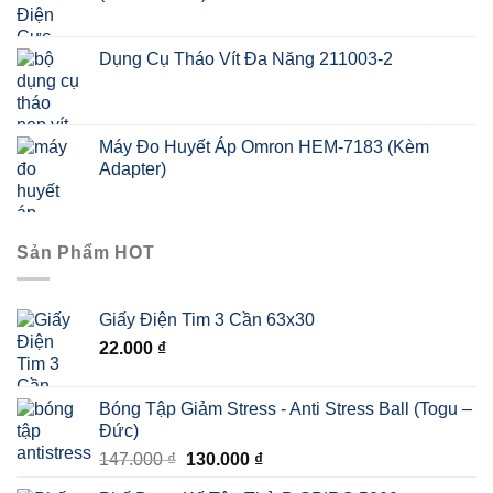
Dụng Cụ Tháo Vít Đa Năng 211003-2
Máy Đo Huyết Áp Omron HEM-7183 (Kèm
Adapter)
Sản Phẩm HOT
Giấy Điện Tim 3 Cần 63x30
22.000
₫
Bóng Tập Giảm Stress - Anti Stress Ball (Togu –
Đức)
Giá
Giá
147.000
₫
130.000
₫
gốc
hiện