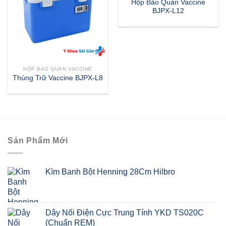
Hộp Bảo Quản Vaccine
BJPX-L12
HỘP BẢO QUẢN VACCINE
Thùng Trữ Vaccine BJPX-L8
Sản Phẩm Mới
Kìm Banh Bột Henning 28Cm Hilbro
Dây Nối Điện Cực Trung Tính YKD TS020C
(Chuẩn REM)