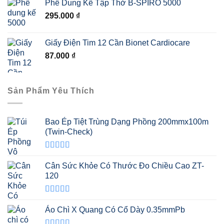
Phế Dung Kế Tập Thở B-SPIRO 5000
là:
tại
295.000
₫
147.000 ₫.
là:
130.000 ₫.
Giấy Điện Tim 12 Cần Bionet Cardiocare
87.000
₫
Sản Phẩm Yêu Thích
Bao Ép Tiệt Trùng Dạng Phồng 200mmx100m
(Twin-Check)
Được xếp
hạng
5.00
5
Cân Sức Khỏe Có Thước Đo Chiều Cao ZT-
sao
120
Được xếp
hạng
5.00
5
Áo Chì X Quang Có Cổ Dày 0.35mmPb
sao