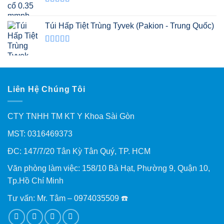
Được xếp
hạng
5.00
5
Túi Hấp Tiệt Trùng Tyvek (Pakion - Trung Quốc)
sao
Được xếp
hạng
5.00
5
sao
Liên Hệ Chúng Tôi
CTY TNHH TM KT Y Khoa Sài Gòn
MST: 0316469373
ĐC: 147/7/20 Tân Kỳ Tân Quý, TP. HCM
Văn phòng làm việc: 158/10 Bà Hạt, Phường 9, Quận 10,
Tp.Hồ Chí Minh
Tư vấn: Mr. Tâm – 0974035509 ☎️