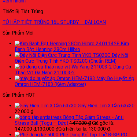
Xem nhanh
Thiết Bị Tiệt Trùng
TỦ HẤP TIỆT TRÙNG 16L STURDY – ĐÀI LOAN
Sản Phẩm Mới
Kìm
Banh Bột Henning 28Cm Hilbro
Dây Nối
Điện Cực Trung Tính YKD TS020C (Chuẩn REM)
Dụng Cụ
Tháo Vít Đa Năng 211003-2
Máy Đo Huyết Áp
Omron HEM-7183 (Kèm Adapter)
Sản Phẩm HOT
Giấy Điện Tim 3 Cần 63x30
22.000
₫
Bóng Tập Giảm Stress - Anti
Stress Ball (Togu – Đức)
147.000
₫
Giá gốc là:
147.000 ₫.
130.000
₫
Giá hiện tại là: 130.000 ₫.
Phế Dung Kế Tập Thở B-SPIRO