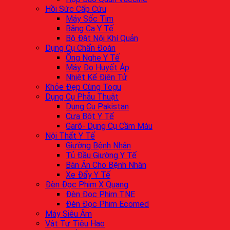
Hồi Sức Cấp Cứu
Máy Sốc Tim
Băng Ca Y Tế
Bộ Đặt Nội Khí Quản
Dụng Cụ Chẩn Đoán
Ống Nghe Y Tế
Máy Đo Huyết Áp
Nhiệt Kế Điện Tử
Khỏe Đẹp Cùng Togu
Dụng Cụ Phẫu Thuật
Dụng Cụ Pakistan
Cưa Bột Y Tế
Garô- Dụng Cụ Cầm Máu
Nội Thất Y Tế
Giường Bệnh Nhân
Tủ Đầu Giường Y Tế
Bàn Ăn Cho Bệnh Nhân
Xe Đẩy Y Tế
Đèn Đọc Phim X Quang
Đèn Đọc Phim TNE
Đèn Đọc Phim Ecomed
Máy Siêu Âm
Vật Tư Tiêu Hao