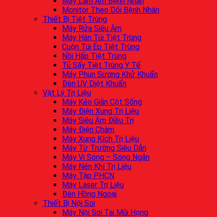
Máy Làm Ấm Bệnh Nhân
Monitor Theo Dõi Bệnh Nhân
Thiết Bị Tiệt Trùng
Máy Rửa Siêu Âm
Máy Hàn Túi Tiệt Trùng
Cuộn Túi Ép Tiệt Trùng
Nồi Hấp Tiệt Trùng
Tủ Sấy Tiệt Trùng Y Tế
Máy Phun Sương Khử Khuẩn
Đèn UV Diệt Khuẩn
Vật Lý Trị Liệu
Máy Kéo Giãn Cột Sống
Máy Điện Xung Trị Liệu
Máy Siêu Âm Điều Trị
Máy Điện Châm
Máy Xung Kích Trị Liệu
Máy Từ Trường Siêu Dẫn
Máy Vi Sóng – Sóng Ngắn
Máy Nén Khí Trị Liệu
Máy Tập PHCN
Máy Laser Trị Liệu
Đèn Hồng Ngoại
Thiết Bị Nội Soi
Máy Nội Soi Tai Mũi Họng