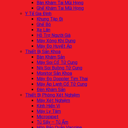
Bàn Khám Tai Mũi Họng
Ghế Khám Tai Mũi Họng
Y Tế Gia Đình
Khung Tập Đi
Ghế Bô
Xe Lăn
Hỗ Trợ Người Già
Máy Xông Khí Dung
Máy Đo Huyết Áp
Thiết Bị Sản Khoa
Bàn Khám Sản
Máy Soi Cổ Tử Cung
Nội Soi Buồng Tử Cung
Monitor Sản Khoa
Máy Đo Doppler Tim Thai
Máy Áp Lạnh Cổ Tử Cung
Đèn Khám Sản
Thiết Bị Phòng Xét Nghiệm
Máy Xét Nghiệm
Kính Hiển Vi
Máy Ly Tâm
Micropipet
Tủ Sấy – Tủ Ấm
Hộp Bảo Quản Vaccine