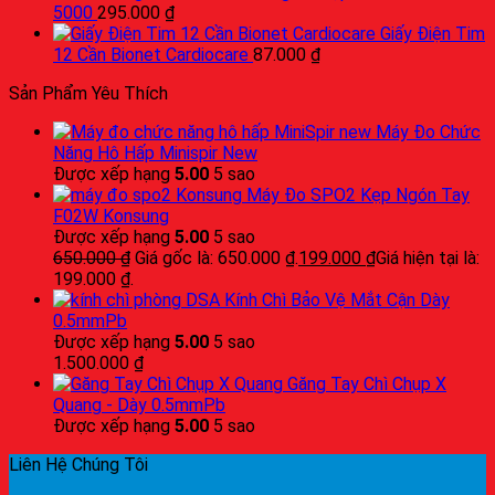
5000
295.000
₫
Giấy Điện Tim
12 Cần Bionet Cardiocare
87.000
₫
Sản Phẩm Yêu Thích
Máy Đo Chức
Năng Hô Hấp Minispir New
Được xếp hạng
5.00
5 sao
Máy Đo SPO2 Kẹp Ngón Tay
F02W Konsung
Được xếp hạng
5.00
5 sao
650.000
₫
Giá gốc là: 650.000 ₫.
199.000
₫
Giá hiện tại là:
199.000 ₫.
Kính Chì Bảo Vệ Mắt Cận Dày
0.5mmPb
Được xếp hạng
5.00
5 sao
1.500.000
₫
Găng Tay Chì Chụp X
Quang - Dày 0.5mmPb
Được xếp hạng
5.00
5 sao
Liên Hệ Chúng Tôi