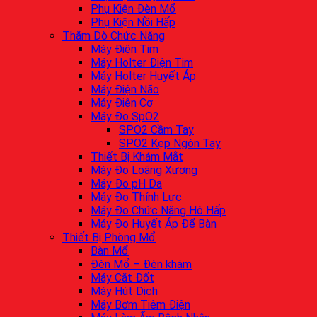
Phụ Kiện Đèn Mổ
Phụ Kiện Nồi Hấp
Thăm Dò Chức Năng
Máy Điện Tim
Máy Holter Điện Tim
Máy Holter Huyết Áp
Máy Điện Não
Máy Điện Cơ
Máy Đo SpO2
SPO2 Cầm Tay
SPO2 Kẹp Ngón Tay
Thiết Bị Khám Mắt
Máy Đo Loãng Xương
Máy Đo pH Da
Máy Đo Thính Lực
Máy Đo Chức Năng Hô Hấp
Máy Đo Huyết Áp Để Bàn
Thiết Bị Phòng Mổ
Bàn Mổ
Đèn Mổ – Đèn khám
Máy Cắt Đốt
Máy Hút Dịch
Máy Bơm Tiêm Điện