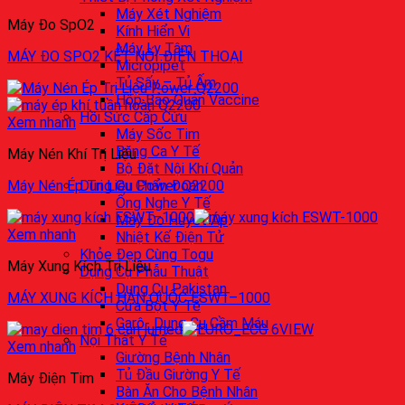
Máy Xét Nghiệm
Máy Đo SpO2
Kính Hiển Vi
Máy Ly Tâm
MÁY ĐO SPO2 KẾT NỐI ĐIỆN THOẠI
Micropipet
Tủ Sấy – Tủ Ấm
Hộp Bảo Quản Vaccine
Hồi Sức Cấp Cứu
Xem nhanh
Máy Sốc Tim
Băng Ca Y Tế
Máy Nén Khí Trị Liệu
Bộ Đặt Nội Khí Quản
Dụng Cụ Chẩn Đoán
Máy Nén Ép Trị Liệu Power Q2200
Ống Nghe Y Tế
Máy Đo Huyết Áp
Xem nhanh
Nhiệt Kế Điện Tử
Khỏe Đẹp Cùng Togu
Máy Xung Kích Trị Liệu
Dụng Cụ Phẫu Thuật
Dụng Cụ Pakistan
MÁY XUNG KÍCH HÀN QUỐC ESWT–1000
Cưa Bột Y Tế
Garô- Dụng Cụ Cầm Máu
Nội Thất Y Tế
Xem nhanh
Giường Bệnh Nhân
Tủ Đầu Giường Y Tế
Máy Điện Tim
Bàn Ăn Cho Bệnh Nhân