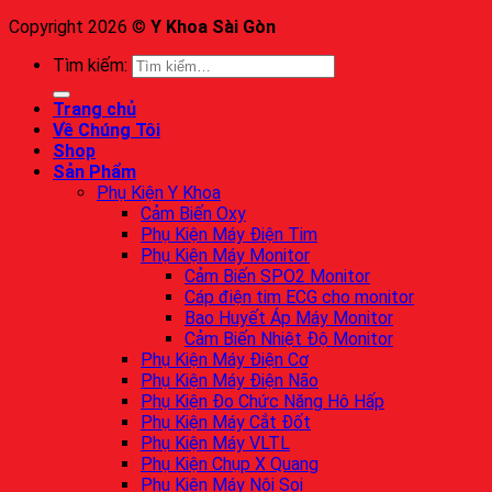
Copyright 2026 ©
Y Khoa Sài Gòn
Tìm kiếm:
Trang chủ
Về Chúng Tôi
Shop
Sản Phẩm
Phụ Kiện Y Khoa
Cảm Biến Oxy
Phụ Kiện Máy Điện Tim
Phụ Kiện Máy Monitor
Cảm Biến SPO2 Monitor
Cáp điện tim ECG cho monitor
Bao Huyết Áp Máy Monitor
Cảm Biến Nhiệt Độ Monitor
Phụ Kiện Máy Điện Cơ
Phụ Kiện Máy Điện Não
Phụ Kiện Đo Chức Năng Hô Hấp
Phụ Kiện Máy Cắt Đốt
Phụ Kiện Máy VLTL
Phụ Kiện Chụp X Quang
Phụ Kiện Máy Nội Soi