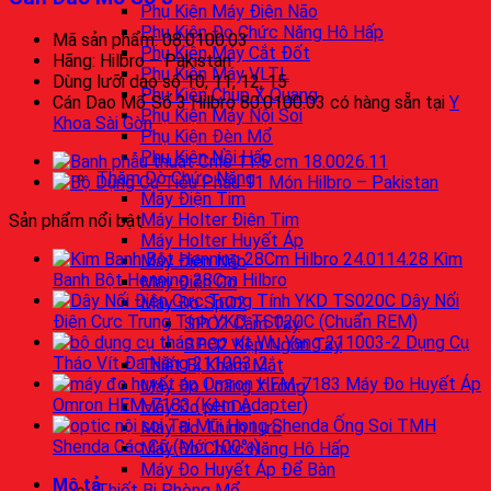
Phụ Kiện Máy Điện Não
Phụ Kiện Đo Chức Năng Hô Hấp
Mã sản phẩm: 08.0100.03
Phụ Kiện Máy Cắt Đốt
Hãng: Hilbro – Pakistan
Phụ Kiện Máy VLTL
Dùng lưỡi dao số 10, 11, 12, 15
Phụ Kiện Chụp X Quang
Cán Dao Mổ Số 3 Hilbro 80.0100.03 có hàng sẵn tại
Y
Phụ Kiện Máy Nội Soi
Khoa Sài Gòn
Phụ Kiện Đèn Mổ
Phụ Kiện Nồi Hấp
Thăm Dò Chức Năng
Máy Điện Tim
Máy Holter Điện Tim
Sản phẩm nổi bật
Máy Holter Huyết Áp
Kìm
Máy Điện Não
Banh Bột Henning 28Cm Hilbro
Máy Điện Cơ
Dây Nối
Máy Đo SpO2
Điện Cực Trung Tính YKD TS020C (Chuẩn REM)
SPO2 Cầm Tay
Dụng Cụ
SPO2 Kẹp Ngón Tay
Tháo Vít Đa Năng 211003-2
Thiết Bị Khám Mắt
Máy Đo Huyết Áp
Máy Đo Loãng Xương
Omron HEM-7183 (Kèm Adapter)
Máy Đo pH Da
Ống Soi TMH
Máy Đo Thính Lực
Shenda Các Cỡ (Mới 100%)
Máy Đo Chức Năng Hô Hấp
Máy Đo Huyết Áp Để Bàn
Mô tả
Thiết Bị Phòng Mổ