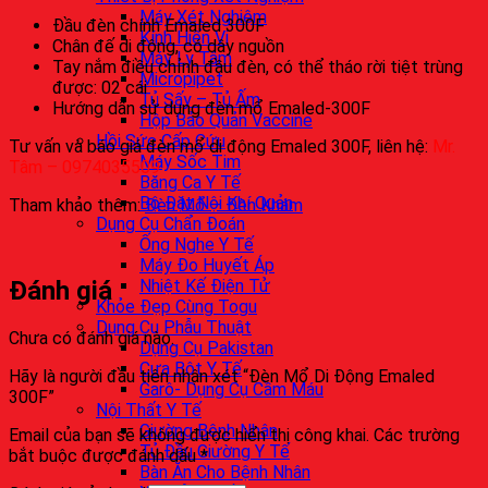
Máy Xét Nghiệm
Đầu đèn chính Emaled 300F
Kính Hiển Vi
Chân đế di động, có dây nguồn
Máy Ly Tâm
Tay nắm điều chỉnh đầu đèn, có thể tháo rời tiệt trùng
Micropipet
được: 02 cái
Tủ Sấy – Tủ Ấm
Hướng dẫn sử dụng đèn mổ Emaled-300F
Hộp Bảo Quản Vaccine
Hồi Sức Cấp Cứu
Tư vấn và báo giá đèn mổ di động Emaled 300F, liên hệ:
Mr.
Máy Sốc Tim
Tâm – 0974035509
Băng Ca Y Tế
Bộ Đặt Nội Khí Quản
Tham khảo thêm:
Đèn Mổ – Đèn Khám
Dụng Cụ Chẩn Đoán
Ống Nghe Y Tế
Máy Đo Huyết Áp
Nhiệt Kế Điện Tử
Đánh giá
Khỏe Đẹp Cùng Togu
Dụng Cụ Phẫu Thuật
Chưa có đánh giá nào.
Dụng Cụ Pakistan
Cưa Bột Y Tế
Hãy là người đầu tiên nhận xét “Đèn Mổ Di Động Emaled
Garô- Dụng Cụ Cầm Máu
300F”
Nội Thất Y Tế
Giường Bệnh Nhân
Email của bạn sẽ không được hiển thị công khai.
Các trường
Tủ Đầu Giường Y Tế
bắt buộc được đánh dấu
*
Bàn Ăn Cho Bệnh Nhân