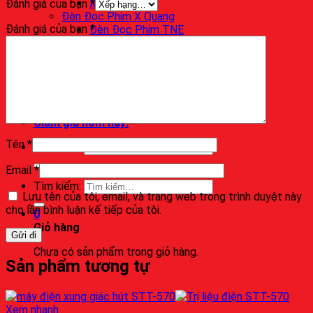
Xe Đẩy Y Tế
Đánh giá của bạn
*
Đèn Đọc Phim X Quang
Đánh giá của bạn
*
Đèn Đọc Phim TNE
Đèn Đọc Phim Ecomed
Máy Siêu Âm
Vật Tư Tiêu Hao
Giấy In Y Khoa
Tin tức
Liên hệ
Giảm giá hôm nay!
Tên
*
Tìm kiếm:
Email
*
Tìm kiếm:
Lưu tên của tôi, email, và trang web trong trình duyệt này
cho lần bình luận kế tiếp của tôi.
0
Giỏ hàng
Chưa có sản phẩm trong giỏ hàng.
Sản phẩm tương tự
Xem nhanh