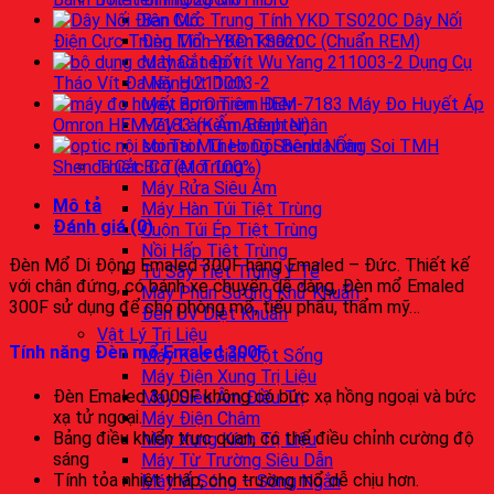
Bàn Mổ
Dây Nối
Đèn Mổ – Đèn khám
Điện Cực Trung Tính YKD TS020C (Chuẩn REM)
Máy Cắt Đốt
Dụng Cụ
Máy Hút Dịch
Tháo Vít Đa Năng 211003-2
Máy Bơm Tiêm Điện
Máy Đo Huyết Áp
Máy Làm Ấm Bệnh Nhân
Omron HEM-7183 (Kèm Adapter)
Monitor Theo Dõi Bệnh Nhân
Ống Soi TMH
Thiết Bị Tiệt Trùng
Shenda Các Cỡ (Mới 100%)
Máy Rửa Siêu Âm
Mô tả
Máy Hàn Túi Tiệt Trùng
Đánh giá (0)
Cuộn Túi Ép Tiệt Trùng
Nồi Hấp Tiệt Trùng
Đèn Mổ Di Động Emaled 300F hãng Emaled – Đức. Thiết kế
Tủ Sấy Tiệt Trùng Y Tế
với chân đứng, có bánh xe chuyển dễ dàng, Đèn mổ Emaled
Máy Phun Sương Khử Khuẩn
300F sử dụng để cho phòng mổ, tiểu phẩu, thẩm mỹ…
Đèn UV Diệt Khuẩn
Vật Lý Trị Liệu
Tính năng Đèn mổ Emaled 300F
Máy Kéo Giãn Cột Sống
Máy Điện Xung Trị Liệu
Đèn Emaled 3000F không có bức xạ hồng ngoại và bức
Máy Siêu Âm Điều Trị
xạ tử ngoại.
Máy Điện Châm
Bảng điều khiển trực quan, có thể điều chỉnh cường độ
Máy Xung Kích Trị Liệu
sáng
Máy Từ Trường Siêu Dẫn
Tính tỏa nhiệt thấp, cho trường mổ dễ chịu hơn.
Máy Vi Sóng – Sóng Ngắn