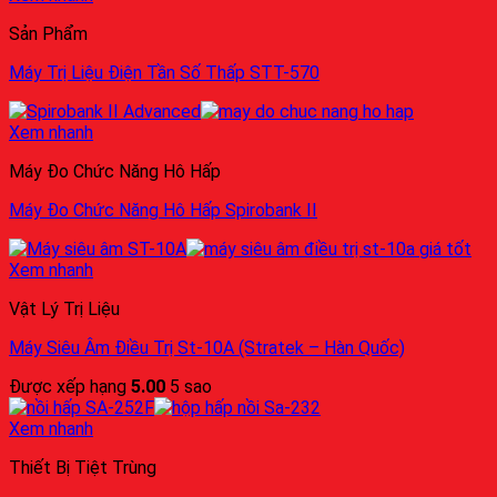
Sản Phẩm
Máy Trị Liệu Điện Tần Số Thấp STT-570
Xem nhanh
Máy Đo Chức Năng Hô Hấp
Máy Đo Chức Năng Hô Hấp Spirobank II
Xem nhanh
Vật Lý Trị Liệu
Máy Siêu Âm Điều Trị St-10A (Stratek – Hàn Quốc)
Được xếp hạng
5.00
5 sao
Xem nhanh
Thiết Bị Tiệt Trùng