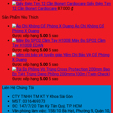
Giấy Điện Tim
12 Cần Bionet Cardiocare
87.000
₫
Sản Phẩm Yêu Thích
Áo Chì Không Cổ
Phòng X Quang
Được xếp hạng
5.00
5 sao
Máy Đo SPO2 Cầm
Tay H100B EDAN
Được xếp hạng
5.00
5 sao
Yếm Chì Bảo Vệ Cổ Phòng
X Quang
Được xếp hạng
5.00
5 sao
Bao
Ép Tiệt Trùng Dạng Phồng 200mmx100m (Twin-Check)
Được xếp hạng
5.00
5 sao
Liên Hệ Chúng Tôi
CTY TNHH TM KT Y Khoa Sài Gòn
MST: 0316469373
ĐC: 147/7/20 Tân Kỳ Tân Quý, TP. HCM
Văn phòng làm việc: 158/10 Bà Hạt, Phường 9, Quận 10,