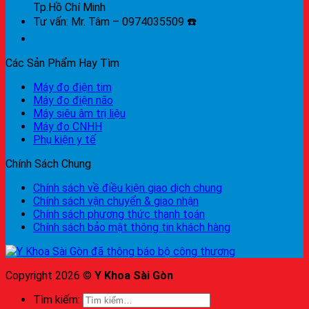
Tp.Hồ Chí Minh
Tư vấn: Mr. Tâm – 0974035509 ☎️
Các Sản Phẩm Hay Tìm
Máy đo điện tim
Máy đo điện não
Máy siêu âm trị liệu
Máy đo CNHH
Phụ kiện y tế
Chính Sách Chung
Chính sách về điều kiện giao dịch chung
Chính sách vận chuyển & giao nhận
Chính sách phương thức thanh toán
Chính sách bảo mật thông tin khách hàng
Copyright 2026 ©
Y Khoa Sài Gòn
Tìm kiếm: