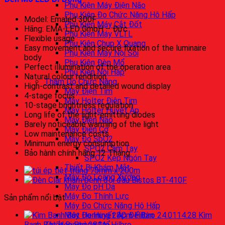
Phụ Kiện Máy Điện Não
Phụ Kiện Đo Chức Năng Hô Hấp
Model: Emaled 300F
Phụ Kiện Máy Cắt Đốt
Hãng: EMA-LED GmbH – Đức
Phụ Kiện Máy VLTL
Flexible usage
Phụ Kiện Chụp X Quang
Easy movement and secure fixation of the luminaire
Phụ Kiện Máy Nội Soi
body
Phụ Kiện Đèn Mổ
Perfect illumination of the operation area
Phụ Kiện Nồi Hấp
Natural colour rendition
Thăm Dò Chức Năng
High-contrast and detailed wound display
Máy Điện Tim
4-stage focus
Máy Holter Điện Tim
10-stage brightness regulation
Máy Holter Huyết Áp
Long life of the light-emitting diodes
Máy Điện Não
Barely noticeable warming of the light
Máy Điện Cơ
Low maintenance costs
Máy Đo SpO2
Minimum energy consumption
SPO2 Cầm Tay
Bảo hành chính hãng 12 Tháng.
SPO2 Kẹp Ngón Tay
Thiết Bị Khám Mắt
Máy Đo Loãng Xương
Máy Đo pH Da
Máy Đo Thính Lực
Sản phẩm nổi bật
Máy Đo Chức Năng Hô Hấp
Máy Đo Huyết Áp Để Bàn
Kìm
Thiết Bị Phòng Mổ
Banh Bột Henning 28Cm Hilbro