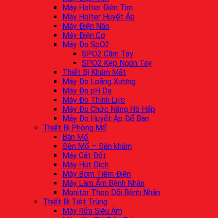
Máy Holter Điện Tim
Máy Holter Huyết Áp
Máy Điện Não
Máy Điện Cơ
Máy Đo SpO2
SPO2 Cầm Tay
SPO2 Kẹp Ngón Tay
Thiết Bị Khám Mắt
Máy Đo Loãng Xương
Máy Đo pH Da
Máy Đo Thính Lực
Máy Đo Chức Năng Hô Hấp
Máy Đo Huyết Áp Để Bàn
Thiết Bị Phòng Mổ
Bàn Mổ
Đèn Mổ – Đèn khám
Máy Cắt Đốt
Máy Hút Dịch
Máy Bơm Tiêm Điện
Máy Làm Ấm Bệnh Nhân
Monitor Theo Dõi Bệnh Nhân
Thiết Bị Tiệt Trùng
Máy Rửa Siêu Âm