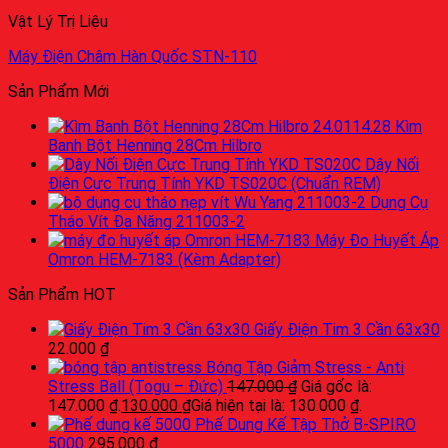
Vật Lý Trị Liệu
Máy Điện Châm Hàn Quốc STN-110
Sản Phẩm Mới
Kìm
Banh Bột Henning 28Cm Hilbro
Dây Nối
Điện Cực Trung Tính YKD TS020C (Chuẩn REM)
Dụng Cụ
Tháo Vít Đa Năng 211003-2
Máy Đo Huyết Áp
Omron HEM-7183 (Kèm Adapter)
Sản Phẩm HOT
Giấy Điện Tim 3 Cần 63x30
22.000
₫
Bóng Tập Giảm Stress - Anti
Stress Ball (Togu – Đức)
147.000
₫
Giá gốc là:
147.000 ₫.
130.000
₫
Giá hiện tại là: 130.000 ₫.
Phế Dung Kế Tập Thở B-SPIRO
5000
295.000
₫