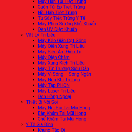
Máy Hàn Túi Tiệt Trùng
Cuộn Túi Ép Tiệt Trùng
Nồi Hấp Tiệt Trùng
Tủ Sấy Tiệt Trùng Y Tế
Máy Phun Sương Khử Khuẩn
Đèn UV Diệt Khuẩn
Vật Lý Trị Liệu
Máy Kéo Giãn Cột Sống
Máy Điện Xung Trị Liệu
Máy Siêu Âm Điều Trị
Máy Điện Châm
Máy Xung Kích Trị Liệu
Máy Từ Trường Siêu Dẫn
Máy Vi Sóng – Sóng Ngắn
Máy Nén Khí Trị Liệu
Máy Tập PHCN
Máy Laser Trị Liệu
Đèn Hồng Ngoại
Thiết Bị Nội Soi
Máy Nội Soi Tai Mũi Họng
Bàn Khám Tai Mũi Họng
Ghế Khám Tai Mũi Họng
Y Tế Gia Đình
Khung Tập Đi