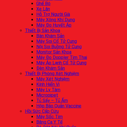
Ghế Bô
Xe Lăn
Hỗ Trợ Người Già
Máy Xông Khí Dung
Máy Đo Huyết Áp
Thiết Bị Sản Khoa
Bàn Khám Sản
Máy Soi Cổ Tử Cung
Nội Soi Buồng Tử Cung
Monitor Sản Khoa
Máy Đo Doppler Tim Thai
Máy Áp Lạnh Cổ Tử Cung
Đèn Khám Sản
Thiết Bị Phòng Xét Nghiệm
Máy Xét Nghiệm
Kính Hiển Vi
Máy Ly Tâm
Micropipet
Tủ Sấy – Tủ Ấm
Hộp Bảo Quản Vaccine
Hồi Sức Cấp Cứu
Máy Sốc Tim
Băng Ca Y Tế