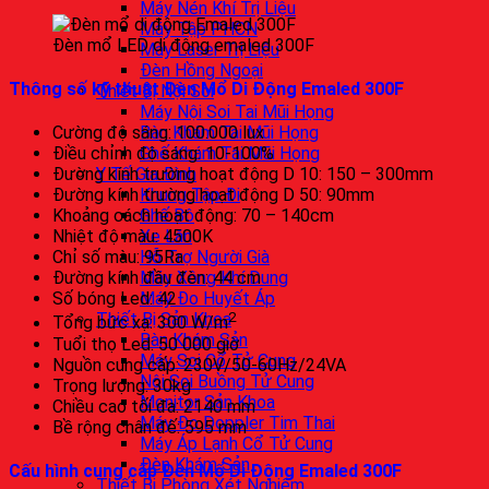
Máy Nén Khí Trị Liệu
Máy Tập PHCN
Đèn mổ LED di động emaled 300F
Máy Laser Trị Liệu
Đèn Hồng Ngoại
Thông số kỹ thuật Đèn Mổ Di Động Emaled 300F
Thiết Bị Nội Soi
Máy Nội Soi Tai Mũi Họng
Bàn Khám Tai Mũi Họng
Cường độ sáng: 100.000 lux
Ghế Khám Tai Mũi Họng
Điều chỉnh độ sáng: 10-100%
Y Tế Gia Đình
Đường kính trường hoạt động D 10: 150 – 300mm
Khung Tập Đi
Đường kính trường hoạt động D 50: 90mm
Ghế Bô
Khoảng cách hoạt động: 70 – 140cm
Xe Lăn
Nhiệt độ màu: 4500K
Hỗ Trợ Người Già
Chỉ số màu: 95Ra
Máy Xông Khí Dung
Đường kính đầu đèn: 44 cm
Máy Đo Huyết Áp
Số bóng Led: 42
Thiết Bị Sản Khoa
2
Tổng bức xạ: 300 W/m
Bàn Khám Sản
Tuổi thọ Led: 50 000 giờ
Máy Soi Cổ Tử Cung
Nguồn cung cấp: 230V/50-60Hz/24VA
Nội Soi Buồng Tử Cung
Trọng lượng: 30kg
Monitor Sản Khoa
Chiều cao tối đa: 2140 mm
Máy Đo Doppler Tim Thai
Bề rộng chân đế: 595 mm
Máy Áp Lạnh Cổ Tử Cung
Đèn Khám Sản
Cấu
hình cung cấp Đèn Mổ Di Động Emaled 300F
Thiết Bị Phòng Xét Nghiệm