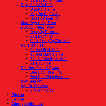
Bộ Đặt Nội Khí Quản
Dụng Cụ Chẩn Đoán
Ống Nghe Y Tế
Máy Đo Huyết Áp
Nhiệt Kế Điện Tử
Khỏe Đẹp Cùng Togu
Dụng Cụ Phẫu Thuật
Dụng Cụ Pakistan
Cưa Bột Y Tế
Garô- Dụng Cụ Cầm Máu
Nội Thất Y Tế
Giường Bệnh Nhân
Tủ Đầu Giường Y Tế
Bàn Ăn Cho Bệnh Nhân
Xe Đẩy Y Tế
Đèn Đọc Phim X Quang
Đèn Đọc Phim TNE
Đèn Đọc Phim Ecomed
Máy Siêu Âm
Vật Tư Tiêu Hao
Giấy In Y Khoa
Tin tức
Liên hệ
Giảm giá hôm nay!