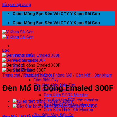
Bỏ qua nội dung
Chào Mừng Bạn Đến Với CTY Y Khoa Sài Gòn
Chào Mừng Bạn Đến Với CTY Y Khoa Sài Gòn
Lọc
Trang chủ
Về Chúng Tôi
Shop
Sản Phẩm
Trang chủ
/
Phụ Kiện Y Khoa
Shop
/
Thiết Bị Phòng Mổ
/
Đèn Mổ - Đèn khám
Cảm Biến Oxy
Phụ Kiện Máy Điện Tim
Đèn Mổ Di Động Emaled 300F
Phụ Kiện Máy Monitor
Cảm Biến SPO2 Monitor
Cáp điện tim ECG cho monitor
Bao Huyết Áp Máy Monitor
Cảm Biến Nhiệt Độ Monitor
Phụ Kiện Máy Điện Cơ
Đèn Mổ LED Di Động