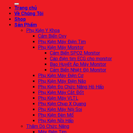
Trang chủ
Về Chúng Tôi
Shop
Sản Phẩm
Phụ Kiện Y Khoa
Cảm Biến Oxy
Phụ Kiện Máy Điện Tim
Phụ Kiện Máy Monitor
Cảm Biến SPO2 Monitor
Cáp điện tim ECG cho monitor
Bao Huyết Áp Máy Monitor
Cảm Biến Nhiệt Độ Monitor
Phụ Kiện Máy Điện Cơ
Phụ Kiện Máy Điện Não
Phụ Kiện Đo Chức Năng Hô Hấp
Phụ Kiện Máy Cắt Đốt
Phụ Kiện Máy VLTL
Phụ Kiện Chụp X Quang
Phụ Kiện Máy Nội Soi
Phụ Kiện Đèn Mổ
Phụ Kiện Nồi Hấp
Thăm Dò Chức Năng
Máy Điện Tim