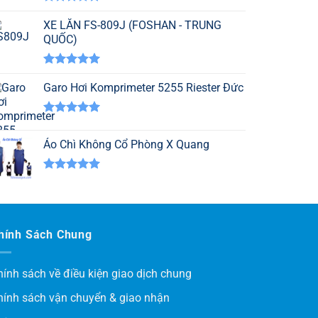
Được xếp
hạng
XE LĂN FS-809J (FOSHAN - TRUNG
5.00
5 sao
QUỐC)
Được xếp
hạng
Garo Hơi Komprimeter 5255 Riester Đức
5.00
5 sao
Được xếp
hạng
5.00
Áo Chì Không Cổ Phòng X Quang
5 sao
Được xếp
hạng
5.00
5 sao
hính Sách Chung
hính sách về điều kiện giao dịch chung
hính sách vận chuyển & giao nhận