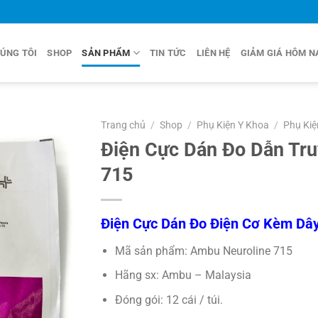
ÚNG TÔI
SHOP
SẢN PHẨM
TIN TỨC
LIÊN HỆ
GIẢM GIÁ HÔM N
Trang chủ
/
Shop
/
Phụ Kiện Y Khoa
/
Phụ Kiệ
Điện Cực Dán Đo Dẫn Tr
715
Điện Cực Dán Đo Điện Cơ Kèm Dâ
Mã sản phẩm: Ambu Neuroline 715
Hãng sx: Ambu – Malaysia
Đóng gói: 12 cái / túi.