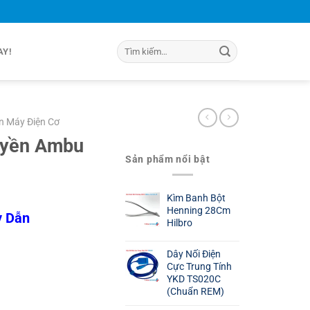
Tìm
AY!
kiếm:
n Máy Điện Cơ
uyền Ambu
Sản phẩm nổi bật
Kìm Banh Bột
Henning 28Cm
y Dẫn
Hilbro
Dây Nối Điện
Cực Trung Tính
YKD TS020C
(Chuẩn REM)