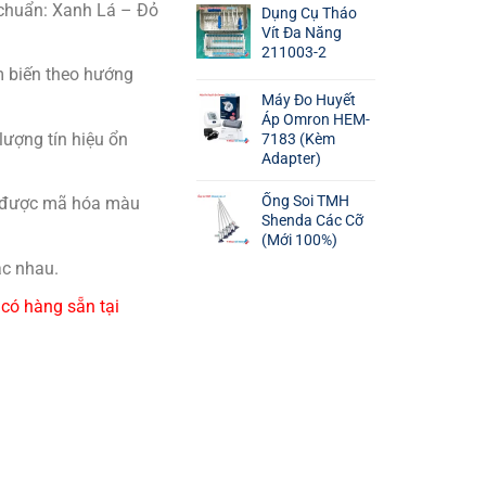
 chuẩn: Xanh Lá – Đỏ
Dụng Cụ Tháo
Vít Đa Năng
211003-2
m biến theo hướng
Máy Đo Huyết
Áp Omron HEM-
ượng tín hiệu ổn
7183 (Kèm
Adapter)
Ống Soi TMH
o được mã hóa màu
Shenda Các Cỡ
(Mới 100%)
ác nhau.
5
có hàng sẵn tại