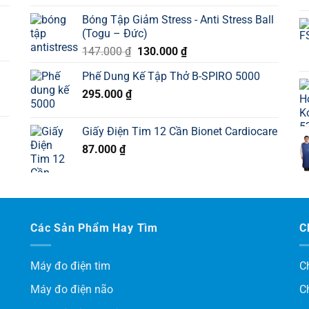
Bóng Tập Giảm Stress - Anti Stress Ball
(Togu – Đức)
Giá
Giá
147.000
₫
130.000
₫
gốc
hiện
Phế Dung Kế Tập Thở B-SPIRO 5000
là:
tại
295.000
₫
147.000 ₫.
là:
130.000 ₫.
Giấy Điện Tim 12 Cần Bionet Cardiocare
87.000
₫
Các Sản Phẩm Hay Tìm
C
Máy đo điện tim
C
Máy đo điện não
C