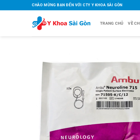
Bỏ
CHÀO MỪNG BẠN ĐẾN VỚI CTY Y KHOA SÀI GÒN
qua
nội
TRANG CHỦ
VỀ CH
dung