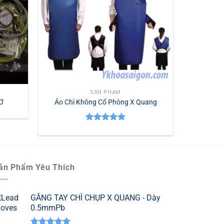
SẢN PHẨM
Ơ
Áo Chì Không Cổ Phòng X Quang
Được xếp
hạng
5.00
5 sao
ản Phẩm Yêu Thích
GĂNG TAY CHÌ CHỤP X QUANG - Dày
0.5mmPb