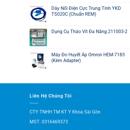
Dây Nối Điện Cực Trung Tính YKD
TS020C (Chuẩn REM)
Dụng Cụ Tháo Vít Đa Năng 211003-2
Máy Đo Huyết Áp Omron HEM-7183
(Kèm Adapter)
Liên Hệ Chúng Tôi
CTY TNHH TM KT Y Khoa Sài Gòn
MST: 0316469373