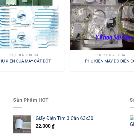
PHỤ KIỆN Y KHOA
PHỤ KIỆN Y KHOA
HỤ KIỆN CỦA MÁY CẮT ĐỐT
PHỤ KIỆN MÁY ĐO ĐIỆN C
Sản Phẩm HOT
S
Giấy Điện Tim 3 Cần 63x30
22.000
₫