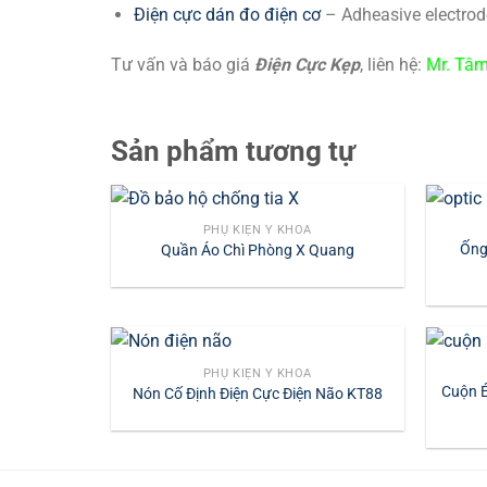
Điện cực dán đo điện cơ
– Adheasive electrod
Tư vấn và báo giá
Điện Cực Kẹp
, liên hệ:
Mr. Tâ
Sản phẩm tương tự
PHỤ KIỆN Y KHOA
Ống
Quần Áo Chì Phòng X Quang
PHỤ KIỆN Y KHOA
Cuộn É
Nón Cố Định Điện Cực Điện Não KT88