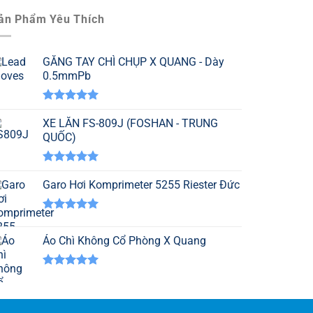
ản Phẩm Yêu Thích
GĂNG TAY CHÌ CHỤP X QUANG - Dày
0.5mmPb
Được xếp
hạng
XE LĂN FS-809J (FOSHAN - TRUNG
5.00
5 sao
QUỐC)
Được xếp
hạng
Garo Hơi Komprimeter 5255 Riester Đức
5.00
5 sao
Được xếp
hạng
5.00
Áo Chì Không Cổ Phòng X Quang
5 sao
Được xếp
hạng
5.00
5 sao