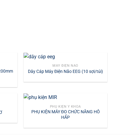
MÁY ĐIỆN NÃO
 200mm
Dây Cáp Máy Điện Não EEG (10 sợi/túi)
PHỤ KIỆN Y KHOA
PHỤ KIỆN MÁY ĐO CHỨC NĂNG HÔ
Ơ
HẤP