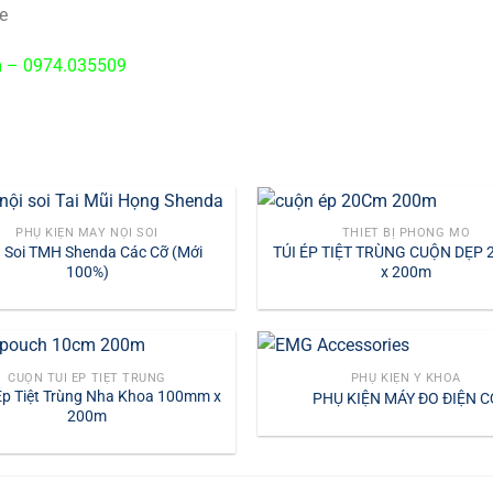
e
m – 0974.035509
PHỤ KIỆN MÁY NỘI SOI
THIẾT BỊ PHÒNG MỔ
 Soi TMH Shenda Các Cỡ (Mới
TÚI ÉP TIỆT TRÙNG CUỘN DẸP
100%)
x 200m
CUỘN TÚI ÉP TIỆT TRÙNG
PHỤ KIỆN Y KHOA
p Tiệt Trùng Nha Khoa 100mm x
PHỤ KIỆN MÁY ĐO ĐIỆN C
200m