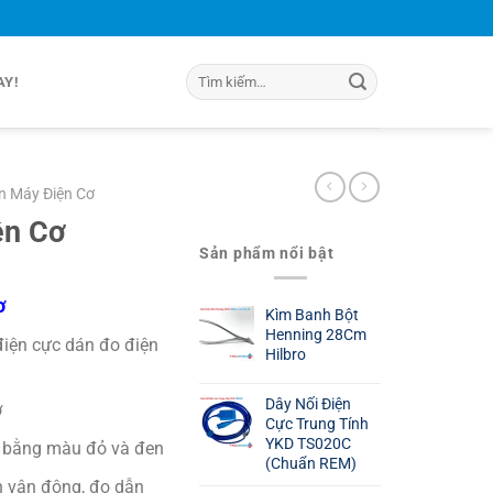
Tìm
AY!
kiếm:
n Máy Điện Cơ
ện Cơ
Sản phẩm nổi bật
ơ
Kìm Banh Bột
Henning 28Cm
điện cực dán đo điện
Hilbro
Dây Nối Điện
ơ
Cực Trung Tính
YKD TS020C
g bằng màu đỏ và đen
(Chuẩn REM)
n vận động, đo dẫn