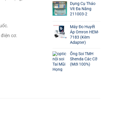
Dụng Cụ Tháo
Vít Đa Năng
211003-2
uốc.
Máy Đo Huyết
Áp Omron HEM-
điện cơ.
7183 (Kèm
Adapter)
Ống Soi TMH
Shenda Các Cỡ
(Mới 100%)