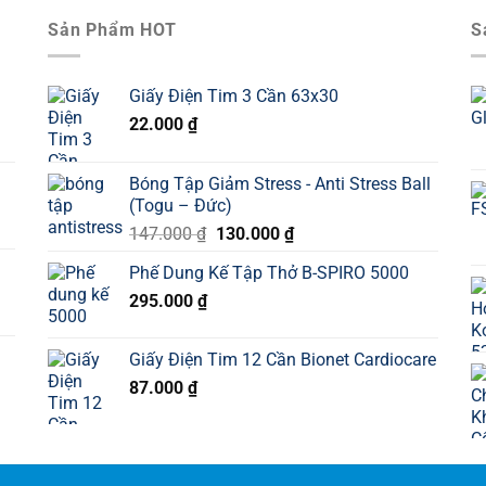
Sản Phẩm HOT
S
Giấy Điện Tim 3 Cần 63x30
22.000
₫
Bóng Tập Giảm Stress - Anti Stress Ball
(Togu – Đức)
Giá
Giá
147.000
₫
130.000
₫
gốc
hiện
Phế Dung Kế Tập Thở B-SPIRO 5000
là:
tại
295.000
₫
147.000 ₫.
là:
130.000 ₫.
Giấy Điện Tim 12 Cần Bionet Cardiocare
87.000
₫