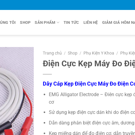
ÚNG TÔI
SHOP
SẢN PHẨM
TIN TỨC
LIÊN HỆ
GIẢM GIÁ HÔM N
Trang chủ
/
Shop
/
Phụ Kiện Y Khoa
/
Phụ Kiệ
Điện Cực Kẹp Máy Đo Đi
Dây Cáp Kẹp Điện Cực Máy Đo Điện C
EMG Alligator Electrode – Điên cực kẹp 
cơ
Sử dụng kẹp điện cực dán khi do điện c
Dẫn dàng phân biệt điện cực âm, dươn
Kẹp miếng dán để đo điện cơ, dẫn truyề