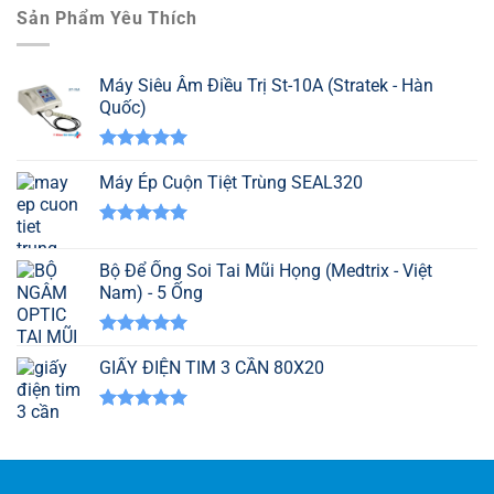
Sản Phẩm Yêu Thích
Máy Siêu Âm Điều Trị St-10A (Stratek - Hàn
Quốc)
Được xếp
hạng
Máy Ép Cuộn Tiệt Trùng SEAL320
5.00
5 sao
Được xếp
hạng
5.00
Bộ Để Ống Soi Tai Mũi Họng (Medtrix - Việt
5 sao
Nam) - 5 Ống
Được xếp
hạng
GIẤY ĐIỆN TIM 3 CẦN 80X20
5.00
5 sao
Được xếp
hạng
5.00
5 sao