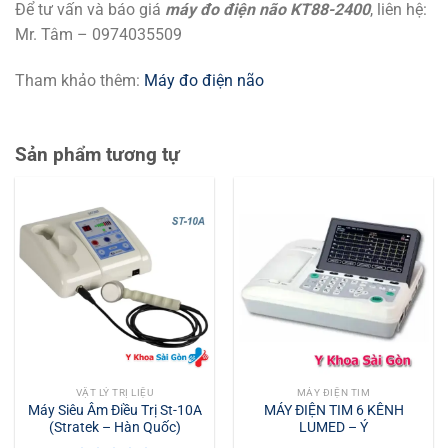
Để tư vấn và báo giá
máy đo điện não KT88-2400
, liên hệ:
Mr. Tâm – 0974035509
Tham khảo thêm:
Máy đo điện não
Sản phẩm tương tự
VẬT LÝ TRỊ LIỆU
MÁY ĐIỆN TIM
Máy Siêu Âm Điều Trị St-10A
MÁY ĐIỆN TIM 6 KÊNH
(Stratek – Hàn Quốc)
LUMED – Ý