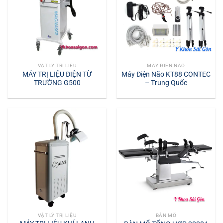
VẬT LÝ TRỊ LIỆU
MÁY ĐIỆN NÃO
MÁY TRỊ LIỆU ĐIỆN TỪ
Máy Điện Não KT88 CONTEC
TRƯỜNG G500
– Trung Quốc
VẬT LÝ TRỊ LIỆU
BÀN MỔ