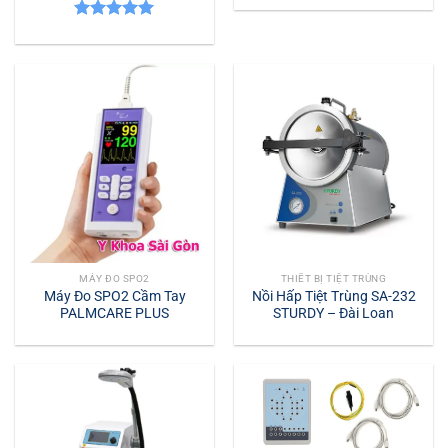
Được xếp
hạng
5.00
5 sao
MÁY ĐO SPO2
THIẾT BỊ TIỆT TRÙNG
Máy Đo SPO2 Cầm Tay
Nồi Hấp Tiệt Trùng SA-232
PALMCARE PLUS
STURDY – Đài Loan