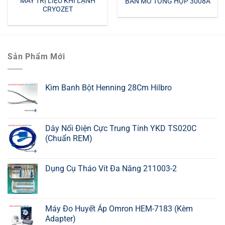
MÁY TRỊ LIỆU KHÍ LẠNH
BÀN MỔ TỔNG HỢP 3008A
CRYOZET
Sản Phẩm Mới
Kìm Banh Bột Henning 28Cm Hilbro
Dây Nối Điện Cực Trung Tính YKD TS020C
(Chuẩn REM)
Dụng Cụ Tháo Vít Đa Năng 211003-2
Máy Đo Huyết Áp Omron HEM-7183 (Kèm
Adapter)