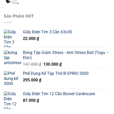
Sản Phẩm HOT
Giấy Điện Tim 3 Cần 63x30
22.000
₫
Bóng Tập Giảm Stress - Anti Stress Ball (Togu –
Đức)
Giá
Giá
147.000
₫
130.000
₫
gốc
hiện
Phế Dung Kế Tập Thở B-SPIRO 5000
là:
tại
295.000
₫
147.000 ₫.
là:
130.000 ₫.
Giấy Điện Tim 12 Cần Bionet Cardiocare
87.000
₫