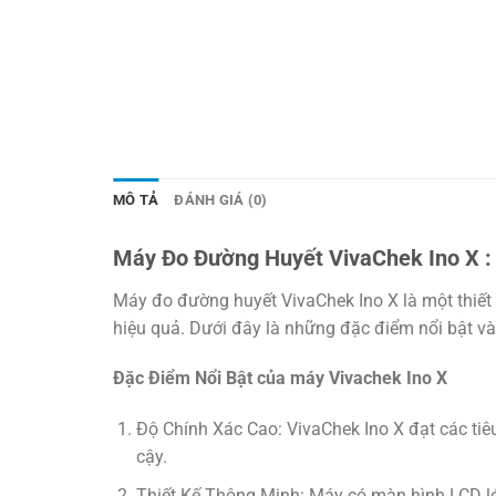
MÔ TẢ
ĐÁNH GIÁ (0)
Máy Đo Đường Huyết VivaChek Ino X :
Máy đo đường huyết VivaChek Ino X là một thiết b
hiệu quả. Dưới đây là những đặc điểm nổi bật và
Đặc Điểm Nổi Bật của máy Vivachek Ino X
Độ Chính Xác Cao: VivaChek Ino X đạt các ti
cậy.
Thiết Kế Thông Minh: Máy có màn hình LCD lớn,