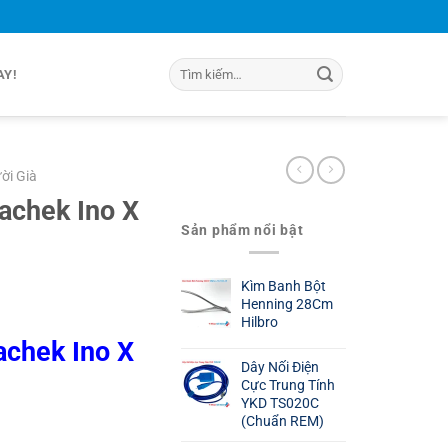
Tìm
AY!
kiếm:
ời Già
achek Ino X
Sản phẩm nổi bật
Kìm Banh Bột
Henning 28Cm
Hilbro
achek Ino X
Dây Nối Điện
Cực Trung Tính
.
YKD TS020C
(Chuẩn REM)