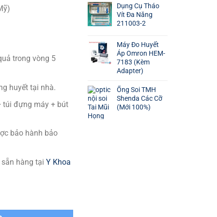
Dụng Cụ Tháo
Mỹ)
Vít Đa Năng
211003-2
Máy Đo Huyết
Áp Omron HEM-
quả trong vòng 5
7183 (Kèm
Adapter)
g huyết tại nhà.
Ống Soi TMH
Shenda Các Cỡ
 túi đựng máy + bút
(Mới 100%)
ược bảo hành bảo
 sẵn hàng tại
Y Khoa
 số lượng