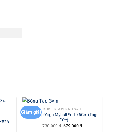
KHỎE ĐẸP CÙNG TOGU
Giảm giá!
Bóng Tập Yoga Myball Soft 75Cm (Togu
– Đức)
LK526
Giá
Giá
730.000
₫
679.000
₫
gốc
hiện