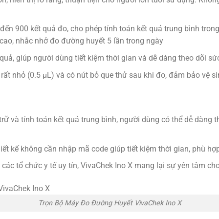
ến 900 kết quả đo, cho phép tính toán kết quả trung bình trong
cao, nhắc nhở đo đường huyết 5 lần trong ngày
quả, giúp người dùng tiết kiệm thời gian và dễ dàng theo dõi s
ất nhỏ (0.5 µL) và có nút bỏ que thử sau khi đo, đảm bảo vệ si
ữ và tính toán kết quả trung bình, người dùng có thể dễ dàng t
iết kế không cần nhập mã code giúp tiết kiệm thời gian, phù hợ
ác tổ chức y tế uy tín, VivaChek Ino X mang lại sự yên tâm ch
Trọn Bộ Máy Đo Đường Huyết VivaChek Ino X