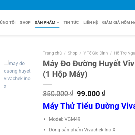
ÚNG TÔI
SHOP
SẢN PHẨM
TIN TỨC
LIÊN HỆ
GIẢM GIÁ HÔM N
Trang chủ
/
Shop
/
Y Tế Gia Đình
/
Hỗ Trợ Ngư
Máy Đo Đường Huyết Viv
(1 Hộp Máy)
Giá
Giá
350.000
₫
99.000
₫
gốc
hiện
Máy Thử Tiểu Đường Viv
là:
tại
350.000 ₫.
là:
Model: VGM49
99.000 ₫
Dòng sản phẩm Vivachek Ino X