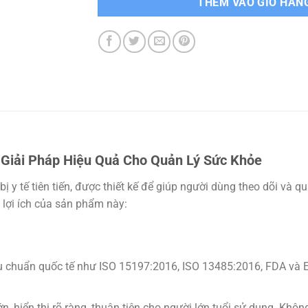
THÊM VÀO GIỎ HÀN
 Giải Pháp Hiệu Quả Cho Quản Lý Sức Khỏe
ị y tế tiên tiến, được thiết kế để giúp người dùng theo dõi và
 lợi ích của sản phẩm này:
êu chuẩn quốc tế như ISO 15197:2016, ISO 13485:2016, FDA và E
 hiển thị rõ ràng, thuận tiện cho người lớn tuổi sử dụng. Khôn