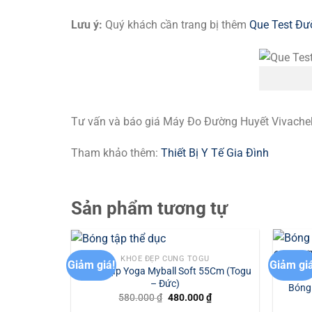
Lưu ý:
Quý khách cần trang bị thêm
Que Test Đư
Tư vấn và báo giá Máy Đo Đường Huyết Vivachek 
Tham khảo thêm:
Thiết Bị Y Tế Gia Đình
Sản phẩm tương tự
KHỎE ĐẸP CÙNG TOGU
Giảm giá!
Giảm giá
Bóng Tập Yoga Myball Soft 55Cm (Togu
– Đức)
Bóng
Giá
Giá
580.000
₫
480.000
₫
gốc
hiện