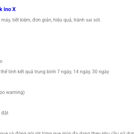
k ino X
y, tiết kiệm, đơn giản, hiệu quả, tránh sai sót.
5
đo
hể tính kết quả trung bình 7 ngày, 14 ngày, 30 ngày
po warning)
 đặt
que và đóng gói rời từng que giúp đa dạng theo nhu cầu sử dụn