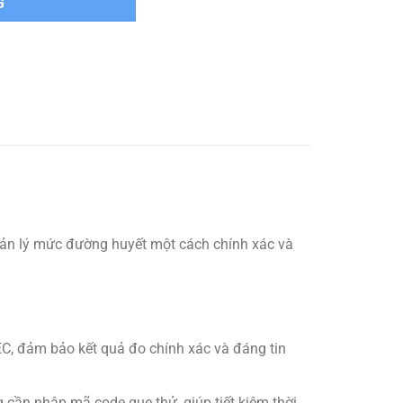
G
 quản lý mức đường huyết một cách chính xác và
C, đảm bảo kết quả đo chính xác và đáng tin
g cần nhập mã code que thử, giúp tiết kiệm thời