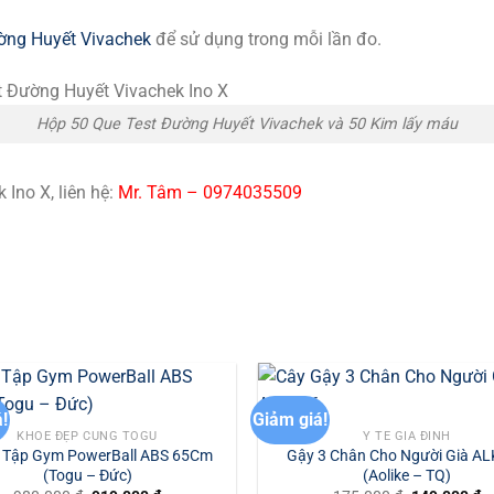
ờng Huyết Vivachek
để sử dụng trong mỗi lần đo.
Hộp 50 Que Test Đường Huyết Vivachek và 50 Kim lấy máu
Ino X, liên hệ:
Mr. Tâm – 0974035509
!
Giảm giá!
KHỎE ĐẸP CÙNG TOGU
Y TẾ GIA ĐÌNH
 Tập Gym PowerBall ABS 65Cm
Gậy 3 Chân Cho Người Già A
(Togu – Đức)
(Aolike – TQ)