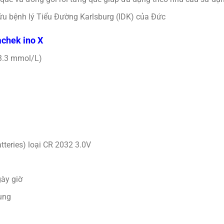
u bệnh lý Tiểu Đường Karlsburg (IDK) của Đức
achek ino X
3.3 mmol/L)
tteries) loại CR 2032 3.0V
ày giờ
ụng