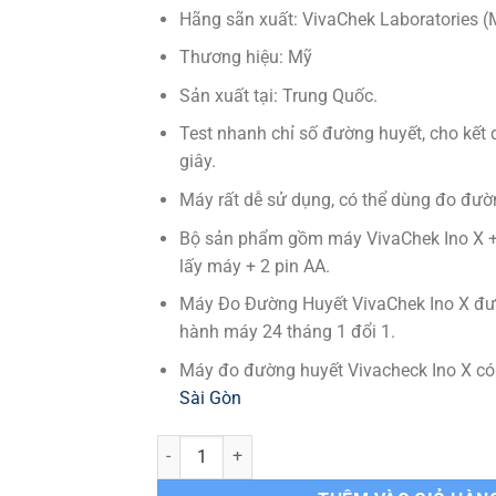
Hãng sãn xuất: VivaChek Laboratories (
Thương hiệu: Mỹ
Sản xuất tại: Trung Quốc.
Test nhanh chỉ số đường huyết, cho kết 
giây.
Máy rất dễ sử dụng, có thể dùng đo đườn
Bộ sản phẩm gồm máy VivaChek Ino X +
lấy máy + 2 pin AA.
Máy Đo Đường Huyết VivaChek Ino X đ
hành máy 24 tháng 1 đổi 1.
Máy đo đường huyết Vivacheck Ino X có
Sài Gòn
Máy Đo Đường Huyết Vivachek Ino X (1 Hộp Máy)