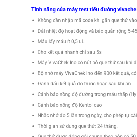
Tính năng của máy test tiểu đường vivache
Không cần nhập mã code khi gắn que thử vào má
Dải nhiệt độ hoạt động và bảo quản rộng 5-4
Mẫu lấy máu ít 0,5 uL
Cho kết quả nhanh chỉ sau 5s
Máy VivaChek Ino có nút bỏ que thử sau khi 
Bộ nhớ máy VivaChek Ino đến 900 kết quả, có t
Đánh dấu kết quả đo trước hoặc sau khi ăn
Cảnh báo nồng độ đường trong máu thấp (Hy
Cảnh báo nồng độ Kentol cao
Nhắc nhở đo 5 lần trong ngày, cho phép tự cài
Thời gian sử dụng que thử: 24 tháng.
Que thử được đóng gói chung theo hộp có 50 