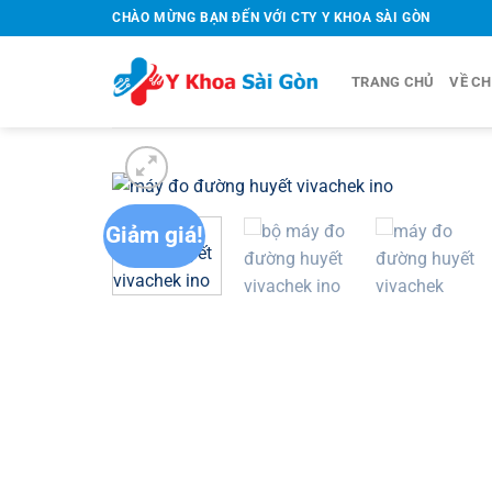
Bỏ
CHÀO MỪNG BẠN ĐẾN VỚI CTY Y KHOA SÀI GÒN
qua
nội
TRANG CHỦ
VỀ CH
dung
Giảm giá!