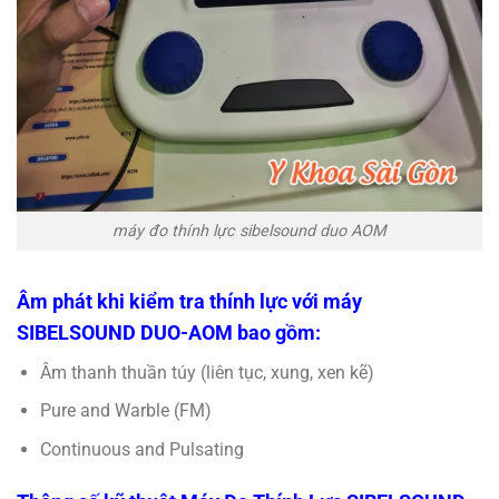
máy đo thính lực sibelsound duo AOM
Âm phát khi kiểm tra thính lực với máy
SIBELSOUND DUO-AOM bao gồm:
Âm thanh thuần túy (liên tục, xung, xen kẽ)
Pure and Warble (FM)
Continuous and Pulsating