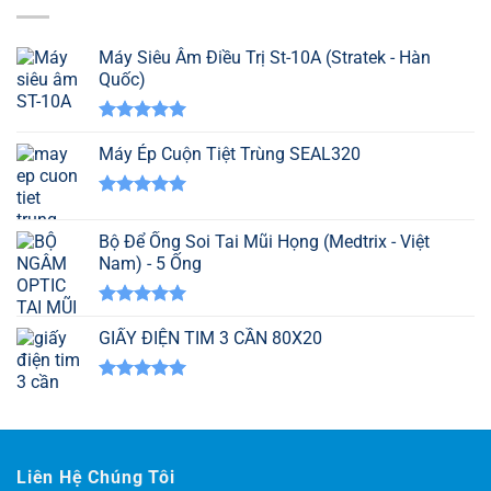
Máy Siêu Âm Điều Trị St-10A (Stratek - Hàn
Quốc)
Được xếp
hạng
Máy Ép Cuộn Tiệt Trùng SEAL320
5.00
5 sao
Được xếp
hạng
5.00
Bộ Để Ống Soi Tai Mũi Họng (Medtrix - Việt
5 sao
Nam) - 5 Ống
Được xếp
hạng
GIẤY ĐIỆN TIM 3 CẦN 80X20
5.00
5 sao
Được xếp
hạng
5.00
5 sao
Liên Hệ Chúng Tôi