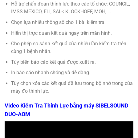
Hỗ trợ chẩn đoán thính lực theo các tổ chức: COUNCIL,
IMSS MEXICO, ELI, SAL< KLOCKHOFF, MOH, …
Chọn lựa nhiều thông số cho 1 bài kiểm tra.
Hiển thị trực quan kết quả ngay trên màn hình.
Cho phép so sánh kết quả của nhiều lần kiểm tra trên
cùng 1 bệnh nhân.
Tùy biến báo cáo kết quả được xuất ra.
In báo cáo nhanh chóng và dễ dàng.
Tùy chọn xóa các kết quả đã lưu trong bộ nhớ trong của
máy đo thính lực.
Video Kiểm Tra Thính Lực bằng máy SIBELSOUND
DUO-AOM