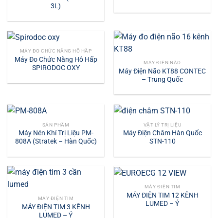
3L)
MÁY ĐO CHỨC NĂNG HÔ HẤP
Máy Đo Chức Năng Hô Hấp
MÁY ĐIỆN NÃO
SPIRODOC OXY
Máy Điện Não KT88 CONTEC
– Trung Quốc
SẢN PHẨM
VẬT LÝ TRỊ LIỆU
Máy Nén Khí Trị Liệu PM-
Máy Điện Châm Hàn Quốc
808A (Stratek – Hàn Quốc)
STN-110
MÁY ĐIỆN TIM
MÁY ĐIỆN TIM 12 KÊNH
MÁY ĐIỆN TIM
LUMED – Ý
MÁY ĐIỆN TIM 3 KÊNH
LUMED – Ý