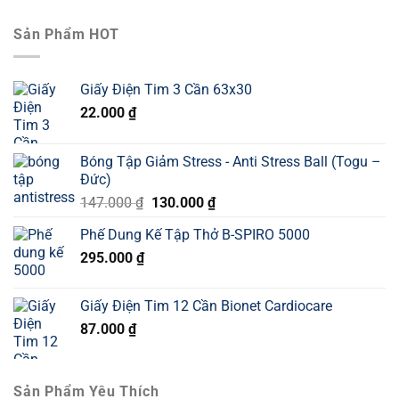
Sản Phẩm HOT
Giấy Điện Tim 3 Cần 63x30
22.000
₫
Bóng Tập Giảm Stress - Anti Stress Ball (Togu –
Đức)
Giá
Giá
147.000
₫
130.000
₫
gốc
hiện
Phế Dung Kế Tập Thở B-SPIRO 5000
là:
tại
295.000
₫
147.000 ₫.
là:
130.000 ₫.
Giấy Điện Tim 12 Cần Bionet Cardiocare
87.000
₫
Sản Phẩm Yêu Thích