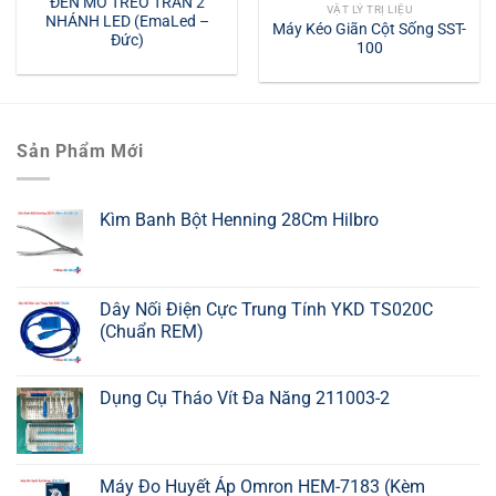
ĐÈN MỔ TREO TRẦN 2
VẬT LÝ TRỊ LIỆU
NHÁNH LED (EmaLed –
Máy Kéo Giãn Cột Sống SST-
Đức)
100
Sản Phẩm Mới
Kìm Banh Bột Henning 28Cm Hilbro
Dây Nối Điện Cực Trung Tính YKD TS020C
(Chuẩn REM)
Dụng Cụ Tháo Vít Đa Năng 211003-2
Máy Đo Huyết Áp Omron HEM-7183 (Kèm