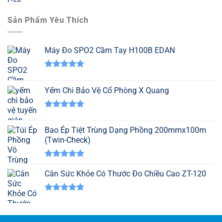
Sản Phẩm Yêu Thích
Máy Đo SPO2 Cầm Tay H100B EDAN
Được xếp
hạng
5.00
Yếm Chì Bảo Vệ Cổ Phòng X Quang
5 sao
Được xếp
hạng
5.00
Bao Ép Tiệt Trùng Dạng Phồng 200mmx100m
5 sao
(Twin-Check)
Được xếp
hạng
Cân Sức Khỏe Có Thước Đo Chiều Cao ZT-120
5.00
5 sao
Được xếp
hạng
5.00
5 sao