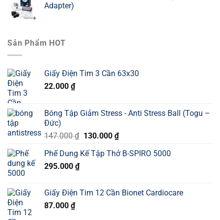
Adapter)
Sản Phẩm HOT
Giấy Điện Tim 3 Cần 63x30
22.000
₫
Bóng Tập Giảm Stress - Anti Stress Ball (Togu –
Đức)
Giá
Giá
147.000
₫
130.000
₫
gốc
hiện
Phế Dung Kế Tập Thở B-SPIRO 5000
là:
tại
295.000
₫
147.000 ₫.
là:
130.000 ₫.
Giấy Điện Tim 12 Cần Bionet Cardiocare
87.000
₫