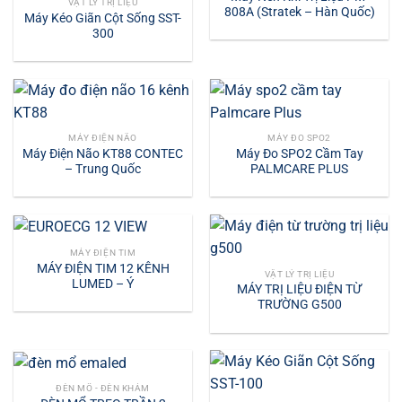
VẬT LÝ TRỊ LIỆU
808A (Stratek – Hàn Quốc)
Máy Kéo Giãn Cột Sống SST-
300
MÁY ĐIỆN NÃO
MÁY ĐO SPO2
Máy Điện Não KT88 CONTEC
Máy Đo SPO2 Cầm Tay
– Trung Quốc
PALMCARE PLUS
MÁY ĐIỆN TIM
MÁY ĐIỆN TIM 12 KÊNH
VẬT LÝ TRỊ LIỆU
LUMED – Ý
MÁY TRỊ LIỆU ĐIỆN TỪ
TRƯỜNG G500
ĐÈN MỔ - ĐÈN KHÁM