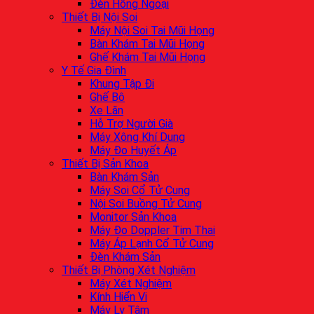
Đèn Hồng Ngoại
Thiết Bị Nội Soi
Máy Nội Soi Tai Mũi Họng
Bàn Khám Tai Mũi Họng
Ghế Khám Tai Mũi Họng
Y Tế Gia Đình
Khung Tập Đi
Ghế Bô
Xe Lăn
Hỗ Trợ Người Già
Máy Xông Khí Dung
Máy Đo Huyết Áp
Thiết Bị Sản Khoa
Bàn Khám Sản
Máy Soi Cổ Tử Cung
Nội Soi Buồng Tử Cung
Monitor Sản Khoa
Máy Đo Doppler Tim Thai
Máy Áp Lạnh Cổ Tử Cung
Đèn Khám Sản
Thiết Bị Phòng Xét Nghiệm
Máy Xét Nghiệm
Kính Hiển Vi
Máy Ly Tâm