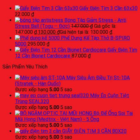
Giấy Điện Tim 3 Cần 63x30
22.000
₫
Bóng Tập Giảm Stress - Anti
Stress Ball (Togu – Đức)
147.000
₫
Giá gốc là:
147.000 ₫.
130.000
₫
Giá hiện tại là: 130.000 ₫.
Phế Dung Kế Tập Thở B-SPIRO
5000
295.000
₫
Giấy Điện Tim
12 Cần Bionet Cardiocare
87.000
₫
Sản Phẩm Yêu Thích
Máy Siêu Âm Điều Trị St-10A
(Stratek - Hàn Quốc)
Được xếp hạng
5.00
5 sao
Máy Ép Cuộn Tiệt
Trùng SEAL320
Được xếp hạng
5.00
5 sao
Bộ Để Ống Soi Tai
Mũi Họng (Medtrix - Việt Nam) - 5 Ống
Được xếp hạng
5.00
5 sao
GIẤY ĐIỆN TIM 3 CẦN 80X20
Được xếp hạng
5.00
5 sao