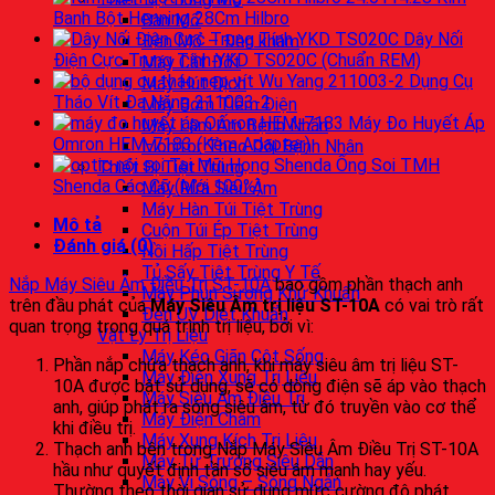
Banh Bột Henning 28Cm Hilbro
Bàn Mổ
Dây Nối
Đèn Mổ – Đèn khám
Điện Cực Trung Tính YKD TS020C (Chuẩn REM)
Máy Cắt Đốt
Dụng Cụ
Máy Hút Dịch
Tháo Vít Đa Năng 211003-2
Máy Bơm Tiêm Điện
Máy Đo Huyết Áp
Máy Làm Ấm Bệnh Nhân
Omron HEM-7183 (Kèm Adapter)
Monitor Theo Dõi Bệnh Nhân
Ống Soi TMH
Thiết Bị Tiệt Trùng
Shenda Các Cỡ (Mới 100%)
Máy Rửa Siêu Âm
Máy Hàn Túi Tiệt Trùng
Mô tả
Cuộn Túi Ép Tiệt Trùng
Đánh giá (0)
Nồi Hấp Tiệt Trùng
Tủ Sấy Tiệt Trùng Y Tế
Nắp Máy Siêu Âm Điều Trị ST-10A
bao gồm phần thạch anh
Máy Phun Sương Khử Khuẩn
trên đầu phát của
Máy Siêu Âm trị liệu ST-10A
có vai trò rất
Đèn UV Diệt Khuẩn
quan trọng trong quá trình trị liệu, bởi vì:
Vật Lý Trị Liệu
Máy Kéo Giãn Cột Sống
Phần nắp chứa thạch anh, khi máy siêu âm trị liệu ST-
Máy Điện Xung Trị Liệu
10A được bật sử dụng, sẽ có dòng điện sẽ áp vào thạch
Máy Siêu Âm Điều Trị
anh, giúp phát ra sóng siêu âm, từ đó truyền vào cơ thể
Máy Điện Châm
khi điều trị.
Máy Xung Kích Trị Liệu
Thạch anh bên trong Nắp Máy Siêu Âm Điều Trị ST-10A
Máy Từ Trường Siêu Dẫn
hầu như quyết định tần số siêu âm mạnh hay yếu.
Máy Vi Sóng – Sóng Ngắn
Thường theo thời gian sử dụng mức cường độ phát