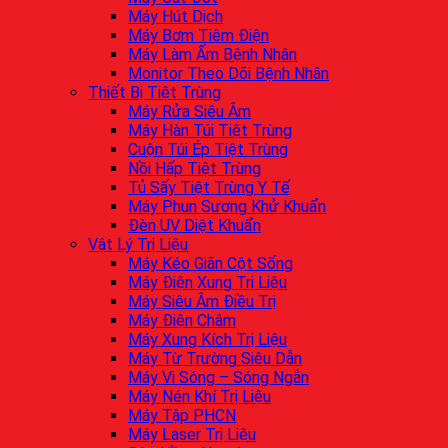
Máy Hút Dịch
Máy Bơm Tiêm Điện
Máy Làm Ấm Bệnh Nhân
Monitor Theo Dõi Bệnh Nhân
Thiết Bị Tiệt Trùng
Máy Rửa Siêu Âm
Máy Hàn Túi Tiệt Trùng
Cuộn Túi Ép Tiệt Trùng
Nồi Hấp Tiệt Trùng
Tủ Sấy Tiệt Trùng Y Tế
Máy Phun Sương Khử Khuẩn
Đèn UV Diệt Khuẩn
Vật Lý Trị Liệu
Máy Kéo Giãn Cột Sống
Máy Điện Xung Trị Liệu
Máy Siêu Âm Điều Trị
Máy Điện Châm
Máy Xung Kích Trị Liệu
Máy Từ Trường Siêu Dẫn
Máy Vi Sóng – Sóng Ngắn
Máy Nén Khí Trị Liệu
Máy Tập PHCN
Máy Laser Trị Liệu