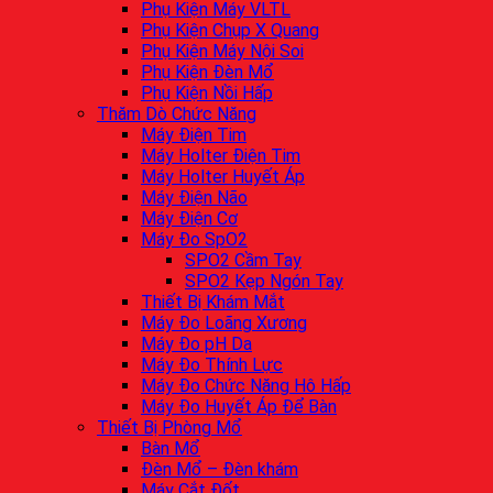
Phụ Kiện Máy VLTL
Phụ Kiện Chụp X Quang
Phụ Kiện Máy Nội Soi
Phụ Kiện Đèn Mổ
Phụ Kiện Nồi Hấp
Thăm Dò Chức Năng
Máy Điện Tim
Máy Holter Điện Tim
Máy Holter Huyết Áp
Máy Điện Não
Máy Điện Cơ
Máy Đo SpO2
SPO2 Cầm Tay
SPO2 Kẹp Ngón Tay
Thiết Bị Khám Mắt
Máy Đo Loãng Xương
Máy Đo pH Da
Máy Đo Thính Lực
Máy Đo Chức Năng Hô Hấp
Máy Đo Huyết Áp Để Bàn
Thiết Bị Phòng Mổ
Bàn Mổ
Đèn Mổ – Đèn khám
Máy Cắt Đốt