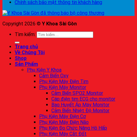
Chính sách bảo mật thông tin khách hàng
Copyright 2026 ©
Y Khoa Sài Gòn
Tìm kiếm:
Trang chủ
Về Chúng Tôi
Shop
Sản Phẩm
Phụ Kiện Y Khoa
Cảm Biến Oxy
Phụ Kiện Máy Điện Tim
Phụ Kiện Máy Monitor
Cảm Biến SPO2 Monitor
Cáp điện tim ECG cho monitor
Bao Huyết Áp Máy Monitor
Cảm Biến Nhiệt Độ Monitor
Phụ Kiện Máy Điện Cơ
Phụ Kiện Máy Điện Não
Phụ Kiện Đo Chức Năng Hô Hấp
Phụ Kiện Máy Cắt Đốt