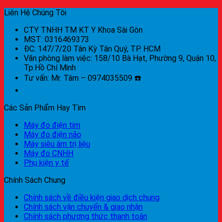
Liên Hệ Chúng Tôi
CTY TNHH TM KT Y Khoa Sài Gòn
MST: 0316469373
ĐC: 147/7/20 Tân Kỳ Tân Quý, TP. HCM
Văn phòng làm việc: 158/10 Bà Hạt, Phường 9, Quận 10,
Tp.Hồ Chí Minh
Tư vấn: Mr. Tâm – 0974035509 ☎️
Các Sản Phẩm Hay Tìm
Máy đo điện tim
Máy đo điện não
Máy siêu âm trị liệu
Máy đo CNHH
Phụ kiện y tế
Chính Sách Chung
Chính sách về điều kiện giao dịch chung
Chính sách vận chuyển & giao nhận
Chính sách phương thức thanh toán