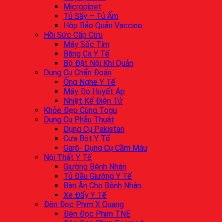
Micropipet
Tủ Sấy – Tủ Ấm
Hộp Bảo Quản Vaccine
Hồi Sức Cấp Cứu
Máy Sốc Tim
Băng Ca Y Tế
Bộ Đặt Nội Khí Quản
Dụng Cụ Chẩn Đoán
Ống Nghe Y Tế
Máy Đo Huyết Áp
Nhiệt Kế Điện Tử
Khỏe Đẹp Cùng Togu
Dụng Cụ Phẫu Thuật
Dụng Cụ Pakistan
Cưa Bột Y Tế
Garô- Dụng Cụ Cầm Máu
Nội Thất Y Tế
Giường Bệnh Nhân
Tủ Đầu Giường Y Tế
Bàn Ăn Cho Bệnh Nhân
Xe Đẩy Y Tế
Đèn Đọc Phim X Quang
Đèn Đọc Phim TNE