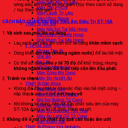
Máy Nén Khí Trị Liệu
sóng siêu âm cũng sẽ suy giảm (tùy theo cách sử dụng
Máy Tập PHCN
/ tùy theo thời gian…)
Máy Laser Trị Liệu
Đèn Hồng Ngoại
CÁCH BẢO QUẢN Nắp
Máy Siêu Âm Điều Trị ST-10A
Thiết Bị Nội Soi
Máy Nội Soi Tai Mũi Họng
1.
Vệ sinh sau mỗi lần sử dụng
Bàn Khám Tai Mũi Họng
Ghế Khám Tai Mũi Họng
Lau sạch gel siêu âm còn sót lại bằng
khăn mềm sạch
.
Y Tế Gia Đình
Khung Tập Đi
Dùng khăn
ẩm nhẹ (không ngâm nước)
để lau bề mặt.
Ghế Bô
Xe Lăn
Có thể sử dụng
cồn y tế 70 độ
để khử trùng, nhưng
Hỗ Trợ Người Già
không ngâm hoặc đổ trực tiếp cồn lên đầu phát.
Máy Xông Khí Dung
Máy Đo Huyết Áp
2.
Tránh va chạm
Thiết Bị Sản Khoa
Không để đầu phát bị rơi hoặc đập vào bề mặt cứng –
Bàn Khám Sản
nắp thạch anh có thể
nứt hoặc vỡ
.
Máy Soi Cổ Tử Cung
Nội Soi Buồng Tử Cung
Khi không sử dụng, nên để đầu phát siêu âm của máy
Monitor Sản Khoa
ST-10A đúng vị trí cố định, tránh rơi rớt.
Máy Đo Doppler Tim Thai
Máy Áp Lạnh Cổ Tử Cung
3.
Không để ở nơi có nhiệt độ quá cao hoặc ẩm ướt
Đèn Khám Sản
Thiết Bị Phòng Xét Nghiệm