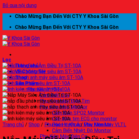
Bỏ qua nội dung
Chào Mừng Bạn Đến Với CTY Y Khoa Sài Gòn
Chào Mừng Bạn Đến Với CTY Y Khoa Sài Gòn
Lọc
Trang chủ
Về Chúng Tôi
Shop
Sản Phẩm
Phụ Kiện Y Khoa
Cảm Biến Oxy
Phụ Kiện Máy Điện Tim
Phụ Kiện Máy Monitor
Cảm Biến SPO2 Monitor
Cáp điện tim ECG cho monitor
Trang chủ
/
Shop
/
Phụ Kiện Y Khoa
Bao Huyết Áp Máy Monitor
/
Phụ Kiện Máy VLTL
Cảm Biến Nhiệt Độ Monitor
Phụ Kiện Máy Điện Cơ