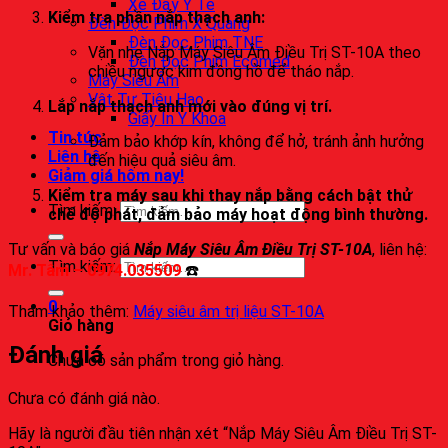
Xe Đẩy Y Tế
Kiểm tra phần nắp thạch anh:
Đèn Đọc Phim X Quang
Đèn Đọc Phim TNE
Vặn nhẹ Nắp Máy Siêu Âm Điều Trị ST-10A theo
Đèn Đọc Phim Ecomed
chiều ngược kim đồng hồ để tháo nắp.
Máy Siêu Âm
Vật Tư Tiêu Hao
Lắp nắp thạch anh mới vào đúng vị trí.
Giấy In Y Khoa
Tin tức
Đảm bảo khớp kín, không để hở, tránh ảnh hưởng
Liên hệ
đến hiệu quả siêu âm.
Giảm giá hôm nay!
Kiểm tra máy sau khi thay nắp bằng cách bật thử
Tìm kiếm:
chế độ phát, đảm bảo máy hoạt động bình thường.
Tư vấn và báo giá
Nắp Máy Siêu Âm Điều Trị ST-10A
, liên hệ:
Tìm kiếm:
Mr. Tâm – 0974.035509
☎️
0
Tham khảo thêm:
Máy siêu âm trị liệu ST-10A
Giỏ hàng
Đánh giá
Chưa có sản phẩm trong giỏ hàng.
Chưa có đánh giá nào.
Hãy là người đầu tiên nhận xét “Nắp Máy Siêu Âm Điều Trị ST-