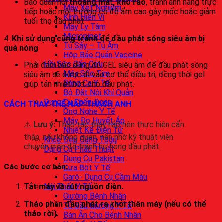
Bảo quản nơi
thoáng mát, khô ráo
, tránh ánh nắng trực
Máy Xét Nghiệm
tiếp hoặc môi trường có độ ẩm cao gây mốc hoặc giảm
Kính Hiển Vi
tuổi thọ đầu phát.
Máy Ly Tâm
Micropipet
4.
Khi sử dụng cũng tránh để đầu phát sóng siêu âm bị
Tủ Sấy – Tủ Ấm
quá nóng
Hộp Bảo Quản Vaccine
Hồi Sức Cấp Cứu
Phải đảm bảo dùng đủ GEL siêu âm để đầu phát sóng
Máy Sốc Tim
siêu âm sẽ được đi vào cơ thể điều trị, đồng thời gel
Băng Ca Y Tế
giúp tản nhiệt bớt cho đầu phát.
Bộ Đặt Nội Khí Quản
Dụng Cụ Chẩn Đoán
CÁCH THAY THẾ NẮP THẠCH ANH
Ống Nghe Y Tế
Máy Đo Huyết Áp
⚠️
Lưu ý:
Thao tác thay nắp nên thực hiện cẩn
Nhiệt Kế Điện Tử
thận, nếu không quen, nên nhờ kỹ thuật viên
Khỏe Đẹp Cùng Togu
chuyên môn để tránh hư hỏng đầu phát.
Dụng Cụ Phẫu Thuật
Dụng Cụ Pakistan
Các bước cơ bản:
Cưa Bột Y Tế
Garô- Dụng Cụ Cầm Máu
Tắt máy và rút nguồn điện.
Nội Thất Y Tế
Giường Bệnh Nhân
Tháo phần đầu phát ra khỏi thân máy (nếu có thể
Tủ Đầu Giường Y Tế
tháo rời).
Bàn Ăn Cho Bệnh Nhân