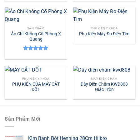
SẢN PHẨM
PHỤ KIỆN Y KHOA
Áo Chì Không Cổ Phòng X
Phụ Kiện Máy Đo Điện Tim
Quang
Được xếp
hạng
5.00
5 sao
PHỤ KIỆN Y KHOA
MÁY ĐIỆN CHÂM
PHỤ KIỆN CỦA MÁY CẮT
Dây Điện Châm KWD808
ĐỐT
Giắc Tròn
Sản Phẩm Mới
Kìm Banh Bột Henning 28Cm Hilbro