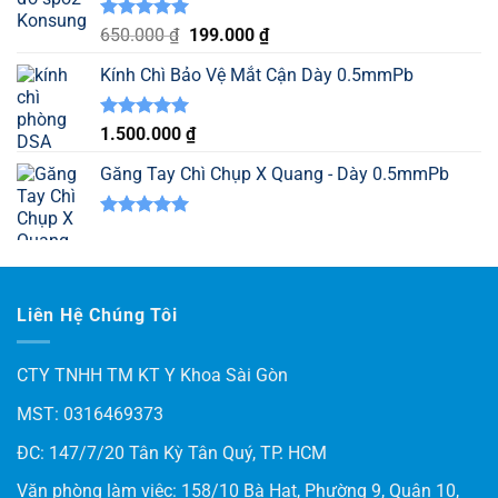
Được xếp
Giá
Giá
650.000
₫
199.000
₫
hạng
5.00
gốc
hiện
5 sao
Kính Chì Bảo Vệ Mắt Cận Dày 0.5mmPb
là:
tại
650.000 ₫.
là:
199.000 ₫.
Được xếp
1.500.000
₫
hạng
5.00
5 sao
Găng Tay Chì Chụp X Quang - Dày 0.5mmPb
Được xếp
hạng
5.00
5 sao
Liên Hệ Chúng Tôi
CTY TNHH TM KT Y Khoa Sài Gòn
MST: 0316469373
ĐC: 147/7/20 Tân Kỳ Tân Quý, TP. HCM
Văn phòng làm việc: 158/10 Bà Hạt, Phường 9, Quận 10,