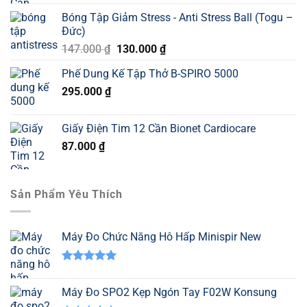
Bóng Tập Giảm Stress - Anti Stress Ball (Togu –
Đức)
Giá
Giá
147.000
₫
130.000
₫
gốc
hiện
Phế Dung Kế Tập Thở B-SPIRO 5000
là:
tại
295.000
₫
147.000 ₫.
là:
130.000 ₫.
Giấy Điện Tim 12 Cần Bionet Cardiocare
87.000
₫
Sản Phẩm Yêu Thích
Máy Đo Chức Năng Hô Hấp Minispir New
Được xếp
hạng
5.00
Máy Đo SPO2 Kẹp Ngón Tay F02W Konsung
5 sao