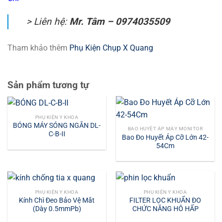
>
Liên hệ:
Mr. Tâm – 0974035509
Tham khảo thêm
Phụ Kiện Chụp X Quang
Sản phẩm tương tự
PHỤ KIỆN Y KHOA
BÓNG MÁY SÓNG NGẮN DL-
BAO HUYẾT ÁP MÁY MONITOR
C-B-II
Bao Đo Huyết Áp Cỡ Lớn 42-
54Cm
PHỤ KIỆN Y KHOA
PHỤ KIỆN Y KHOA
Kính Chì Đeo Bảo Vệ Mắt
FILTER LỌC KHUẨN ĐO
(Dày 0.5mmPb)
CHỨC NĂNG HÔ HẤP