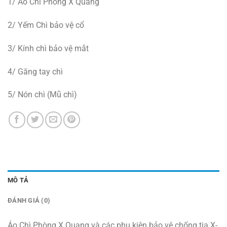
1/ Áo Chì Phòng X Quang
2/ Yếm Chì bảo vệ cổ
3/ Kính chì bảo vệ mắt
4/ Găng tay chì
5/ Nón chì (Mũ chì)
MÔ TẢ
ĐÁNH GIÁ (0)
Áo Chì Phòng X Quang và các phụ kiện bảo vệ chống tia X-