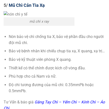
5/
Mũ Chì Cản Tia Xạ
mũ chì x ray
Nón bảo vệ chì chống tia X, bảo vệ phần đầu cho người
đội mũ chì.
Bảo vệ bệnh nhân khi chiếu chụp tia xạ, X quang, xạ trị…
Bảo vệ kỹ thuật viên phòng X quang.
Thiết kế có thể chỉnh được kích cỡ vòng đầu.
Phù hợp cho cả Nam và nữ.
Độ chì tương đương của mũ chì: 0.35mmPb hoặc
0.5mmPb.
Tư Vấn & báo giá
Găng Tay Chì – Yếm Chì – Kính Chì – Áo
Chì