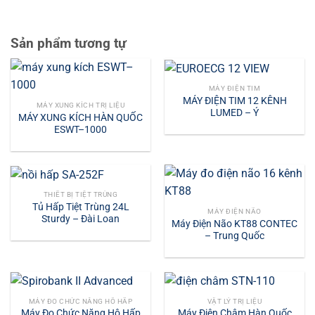
Sản phẩm tương tự
MÁY ĐIỆN TIM
MÁY ĐIỆN TIM 12 KÊNH
MÁY XUNG KÍCH TRỊ LIỆU
LUMED – Ý
MÁY XUNG KÍCH HÀN QUỐC
ESWT–1000
THIẾT BỊ TIỆT TRÙNG
Tủ Hấp Tiệt Trùng 24L
MÁY ĐIỆN NÃO
Sturdy – Đài Loan
Máy Điện Não KT88 CONTEC
– Trung Quốc
MÁY ĐO CHỨC NĂNG HÔ HẤP
VẬT LÝ TRỊ LIỆU
Máy Đo Chức Năng Hô Hấp
Máy Điện Châm Hàn Quốc