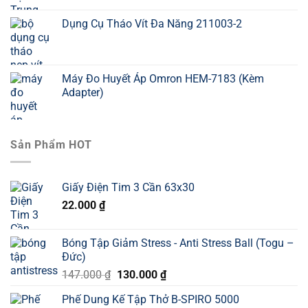
Dụng Cụ Tháo Vít Đa Năng 211003-2
Máy Đo Huyết Áp Omron HEM-7183 (Kèm
Adapter)
Sản Phẩm HOT
Giấy Điện Tim 3 Cần 63x30
22.000
₫
Bóng Tập Giảm Stress - Anti Stress Ball (Togu –
Đức)
Giá
Giá
147.000
₫
130.000
₫
gốc
hiện
Phế Dung Kế Tập Thở B-SPIRO 5000
là:
tại