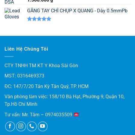
hạng
5.00
5 sao
GĂNG TAY CHÌ CHỤP X QUANG - Dày 0.5mmPb
Được xếp
hạng
5.00
5 sao
Liên Hệ Chúng Tôi
CTY TNHH TM KT Y Khoa Sài Gòn
MST: 0316469373
ĐC: 147/7/20 Tân Kỳ Tân Quý, TP. HCM
Văn phòng làm việc: 158/10 Bà Hạt, Phường 9, Quận 10,
Tp.Hồ Chí Minh
Tư vấn: Mr. Tâm – 0974035509