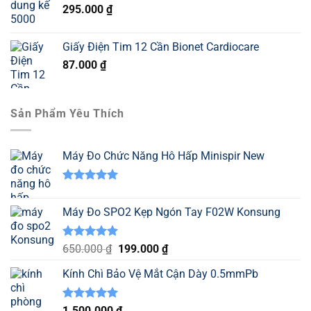
295.000
₫
147.000 ₫.
là:
130.000 ₫.
Giấy Điện Tim 12 Cần Bionet Cardiocare
87.000
₫
Sản Phẩm Yêu Thích
Máy Đo Chức Năng Hô Hấp Minispir New
Được xếp
hạng
5.00
Máy Đo SPO2 Kẹp Ngón Tay F02W Konsung
5 sao
Được xếp
Giá
Giá
650.000
₫
199.000
₫
hạng
5.00
gốc
hiện
5 sao
Kính Chì Bảo Vệ Mắt Cận Dày 0.5mmPb
là:
tại
650.000 ₫.
là:
199.000 ₫.
Được xếp
1.500.000
₫