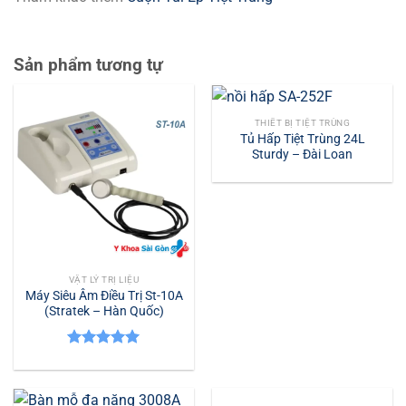
Sản phẩm tương tự
THIẾT BỊ TIỆT TRÙNG
Tủ Hấp Tiệt Trùng 24L
Sturdy – Đài Loan
VẬT LÝ TRỊ LIỆU
Máy Siêu Âm Điều Trị St-10A
(Stratek – Hàn Quốc)
Được xếp
hạng
5.00
5 sao