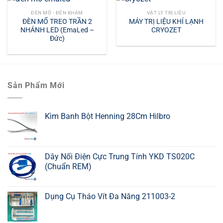
ĐÈN MỔ - ĐÈN KHÁM
VẬT LÝ TRỊ LIỆU
ĐÈN MỔ TREO TRẦN 2
MÁY TRỊ LIỆU KHÍ LẠNH
NHÁNH LED (EmaLed –
CRYOZET
Đức)
Sản Phẩm Mới
Kìm Banh Bột Henning 28Cm Hilbro
Dây Nối Điện Cực Trung Tính YKD TS020C
(Chuẩn REM)
Dụng Cụ Tháo Vít Đa Năng 211003-2