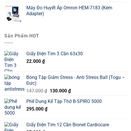
Máy Đo Huyết Áp Omron HEM-7183 (Kèm
Adapter)
Sản Phẩm HOT
Giấy Điện Tim 3 Cần 63x30
22.000
₫
Bóng Tập Giảm Stress - Anti Stress Ball (Togu –
Đức)
Giá
Giá
147.000
₫
130.000
₫
gốc
hiện
Phế Dung Kế Tập Thở B-SPIRO 5000
là:
tại
295.000
₫
147.000 ₫.
là:
130.000 ₫.
Giấy Điện Tim 12 Cần Bionet Cardiocare