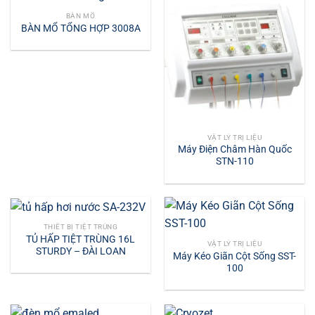
BÀN MỔ
BÀN MỔ TỔNG HỢP 3008A
VẬT LÝ TRỊ LIỆU
Máy Điện Châm Hàn Quốc
STN-110
THIẾT BỊ TIỆT TRÙNG
TỦ HẤP TIỆT TRÙNG 16L
VẬT LÝ TRỊ LIỆU
STURDY – ĐÀI LOAN
Máy Kéo Giãn Cột Sống SST-
100