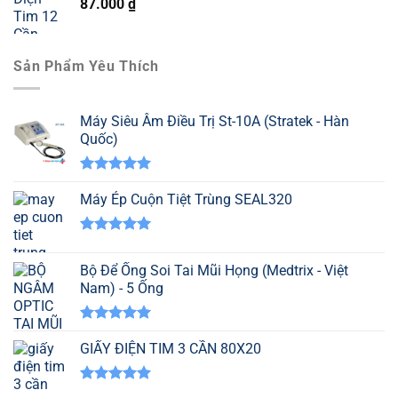
87.000
₫
Sản Phẩm Yêu Thích
Máy Siêu Âm Điều Trị St-10A (Stratek - Hàn
Quốc)
Được xếp
hạng
Máy Ép Cuộn Tiệt Trùng SEAL320
5.00
5 sao
Được xếp
hạng
5.00
Bộ Để Ống Soi Tai Mũi Họng (Medtrix - Việt
5 sao
Nam) - 5 Ống
Được xếp
hạng
GIẤY ĐIỆN TIM 3 CẦN 80X20
5.00
5 sao
Được xếp