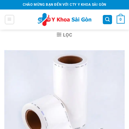
Bỏ
CHÀO MỪNG BẠN ĐẾN VỚI CTY Y KHOA SÀI GÒN
qua
nội
0
dung
LỌC