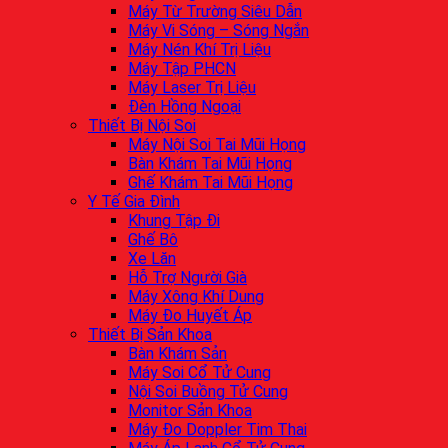
Máy Từ Trường Siêu Dẫn
Máy Vi Sóng – Sóng Ngắn
Máy Nén Khí Trị Liệu
Máy Tập PHCN
Máy Laser Trị Liệu
Đèn Hồng Ngoại
Thiết Bị Nội Soi
Máy Nội Soi Tai Mũi Họng
Bàn Khám Tai Mũi Họng
Ghế Khám Tai Mũi Họng
Y Tế Gia Đình
Khung Tập Đi
Ghế Bô
Xe Lăn
Hỗ Trợ Người Già
Máy Xông Khí Dung
Máy Đo Huyết Áp
Thiết Bị Sản Khoa
Bàn Khám Sản
Máy Soi Cổ Tử Cung
Nội Soi Buồng Tử Cung
Monitor Sản Khoa
Máy Đo Doppler Tim Thai