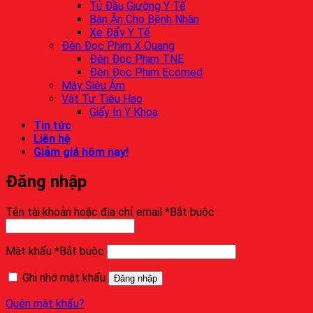
Tủ Đầu Giường Y Tế
Bàn Ăn Cho Bệnh Nhân
Xe Đẩy Y Tế
Đèn Đọc Phim X Quang
Đèn Đọc Phim TNE
Đèn Đọc Phim Ecomed
Máy Siêu Âm
Vật Tư Tiêu Hao
Giấy In Y Khoa
Tin tức
Liên hệ
Giảm giá hôm nay!
Đăng nhập
Tên tài khoản hoặc địa chỉ email
*
Bắt buộc
Mật khẩu
*
Bắt buộc
Ghi nhớ mật khẩu
Đăng nhập
Quên mật khẩu?