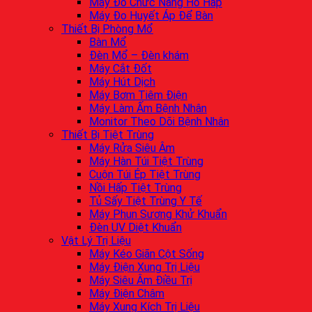
Máy Đo Chức Năng Hô Hấp
Máy Đo Huyết Áp Để Bàn
Thiết Bị Phòng Mổ
Bàn Mổ
Đèn Mổ – Đèn khám
Máy Cắt Đốt
Máy Hút Dịch
Máy Bơm Tiêm Điện
Máy Làm Ấm Bệnh Nhân
Monitor Theo Dõi Bệnh Nhân
Thiết Bị Tiệt Trùng
Máy Rửa Siêu Âm
Máy Hàn Túi Tiệt Trùng
Cuộn Túi Ép Tiệt Trùng
Nồi Hấp Tiệt Trùng
Tủ Sấy Tiệt Trùng Y Tế
Máy Phun Sương Khử Khuẩn
Đèn UV Diệt Khuẩn
Vật Lý Trị Liệu
Máy Kéo Giãn Cột Sống
Máy Điện Xung Trị Liệu
Máy Siêu Âm Điều Trị
Máy Điện Châm
Máy Xung Kích Trị Liệu