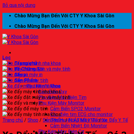
Bỏ qua nội dung
Chào Mừng Bạn Đến Với CTY Y Khoa Sài Gòn
Chào Mừng Bạn Đến Với CTY Y Khoa Sài Gòn
Lọc
Trang chủ
Về Chúng Tôi
Shop
Sản Phẩm
Phụ Kiện Y Khoa
Cảm Biến Oxy
Phụ Kiện Máy Điện Tim
Phụ Kiện Máy Monitor
Cảm Biến SPO2 Monitor
Cáp điện tim ECG cho monitor
Trang chủ
/
Shop
/
Sản Phẩm
Bao Huyết Áp Máy Monitor
/
Nội Thất Y Tế
/
Xe Đẩy Y Tế
Cảm Biến Nhiệt Độ Monitor
Phụ Kiện Máy Điện Cơ