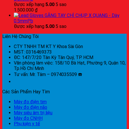
Được xếp hạng
5.00
5 sao
1.500.000
₫
GĂNG TAY CHÌ CHỤP X QUANG - Dày
0.5mmPb
Được xếp hạng
5.00
5 sao
Liên Hệ Chúng Tôi
CTY TNHH TM KT Y Khoa Sài Gòn
MST: 0316469373
ĐC: 147/7/20 Tân Kỳ Tân Quý, TP. HCM
Văn phòng làm việc: 158/10 Bà Hạt, Phường 9, Quận 10,
Tp.Hồ Chí Minh
Tư vấn: Mr. Tâm – 0974035509 ☎️
Các Sản Phẩm Hay Tìm
Máy đo điện tim
Máy đo điện não
Máy siêu âm trị liệu
Máy đo CNHH
Phụ kiện y tế