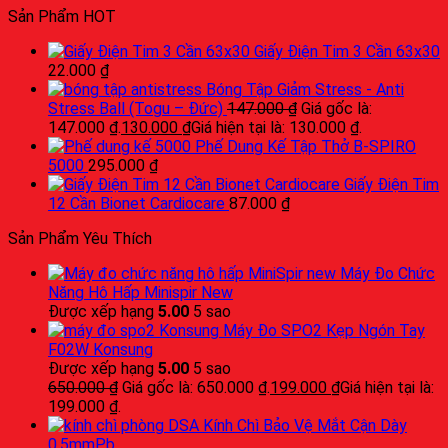
Sản Phẩm HOT
Giấy Điện Tim 3 Cần 63x30
22.000
₫
Bóng Tập Giảm Stress - Anti
Stress Ball (Togu – Đức)
147.000
₫
Giá gốc là:
147.000 ₫.
130.000
₫
Giá hiện tại là: 130.000 ₫.
Phế Dung Kế Tập Thở B-SPIRO
5000
295.000
₫
Giấy Điện Tim
12 Cần Bionet Cardiocare
87.000
₫
Sản Phẩm Yêu Thích
Máy Đo Chức
Năng Hô Hấp Minispir New
Được xếp hạng
5.00
5 sao
Máy Đo SPO2 Kẹp Ngón Tay
F02W Konsung
Được xếp hạng
5.00
5 sao
650.000
₫
Giá gốc là: 650.000 ₫.
199.000
₫
Giá hiện tại là:
199.000 ₫.
Kính Chì Bảo Vệ Mắt Cận Dày
0.5mmPb