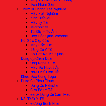
Máy Áp Lạnh Cổ Tử Cung
Đèn Khám Sản
Thiết Bị Phòng Xét Nghiệm
Máy Xét Nghiệm
Kính Hiển Vi
Máy Ly Tâm
Micropipet
Tủ Sấy – Tủ Ấm
Hộp Bảo Quản Vaccine
Hồi Sức Cấp Cứu
Máy Sốc Tim
Băng Ca Y Tế
Bộ Đặt Nội Khí Quản
Dụng Cụ Chẩn Đoán
Ống Nghe Y Tế
Máy Đo Huyết Áp
Nhiệt Kế Điện Tử
Khỏe Đẹp Cùng Togu
Dụng Cụ Phẫu Thuật
Dụng Cụ Pakistan
Cưa Bột Y Tế
Garô- Dụng Cụ Cầm Máu
Nội Thất Y Tế
Giường Bệnh Nhân