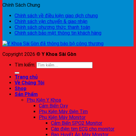
Chính Sách Chung
Chính sách về điều kiện giao dịch chung
Chính sách vận chuyển & giao nhận
Chính sách phương thức thanh toán
Chính sách bảo mật thông tin khách hàng
Copyright 2026 ©
Y Khoa Sài Gòn
Tìm kiếm:
Trang chủ
Về Chúng Tôi
Shop
Sản Phẩm
Phụ Kiện Y Khoa
Cảm Biến Oxy
Phụ Kiện Máy Điện Tim
Phụ Kiện Máy Monitor
Cảm Biến SPO2 Monitor
Cáp điện tim ECG cho monitor
Bao Huyết Áp Máy Monitor