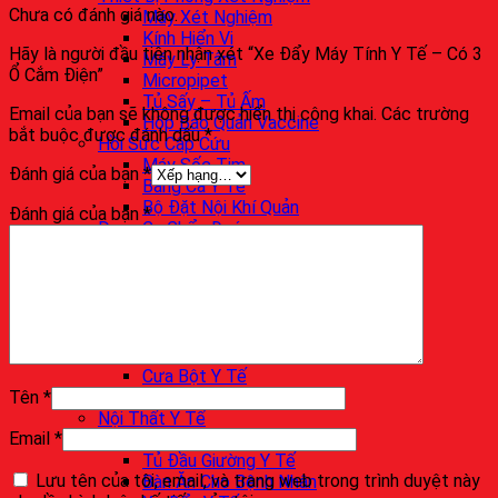
Chưa có đánh giá nào.
Máy Xét Nghiệm
Kính Hiển Vi
Hãy là người đầu tiên nhận xét “Xe Đẩy Máy Tính Y Tế – Có 3
Máy Ly Tâm
Ổ Cắm Điện”
Micropipet
Tủ Sấy – Tủ Ấm
Email của bạn sẽ không được hiển thị công khai.
Các trường
Hộp Bảo Quản Vaccine
bắt buộc được đánh dấu
*
Hồi Sức Cấp Cứu
Máy Sốc Tim
Đánh giá của bạn
*
Băng Ca Y Tế
Bộ Đặt Nội Khí Quản
Đánh giá của bạn
*
Dụng Cụ Chẩn Đoán
Ống Nghe Y Tế
Máy Đo Huyết Áp
Nhiệt Kế Điện Tử
Khỏe Đẹp Cùng Togu
Dụng Cụ Phẫu Thuật
Dụng Cụ Pakistan
Cưa Bột Y Tế
Tên
*
Garô- Dụng Cụ Cầm Máu
Nội Thất Y Tế
Email
*
Giường Bệnh Nhân
Tủ Đầu Giường Y Tế
Lưu tên của tôi, email, và trang web trong trình duyệt này
Bàn Ăn Cho Bệnh Nhân