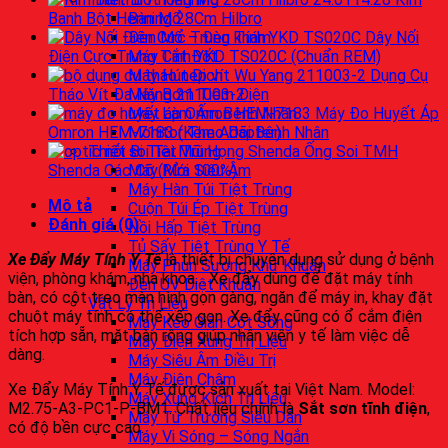
Bàn Mổ
Banh Bột Henning 28Cm Hilbro
Đèn Mổ – Đèn khám
Dây Nối
Máy Cắt Đốt
Điện Cực Trung Tính YKD TS020C (Chuẩn REM)
Máy Hút Dịch
Dụng Cụ
Máy Bơm Tiêm Điện
Tháo Vít Đa Năng 211003-2
Máy Làm Ấm Bệnh Nhân
Máy Đo Huyết Áp
Monitor Theo Dõi Bệnh Nhân
Omron HEM-7183 (Kèm Adapter)
Thiết Bị Tiệt Trùng
Ống Soi TMH
Máy Rửa Siêu Âm
Shenda Các Cỡ (Mới 100%)
Máy Hàn Túi Tiệt Trùng
Mô tả
Cuộn Túi Ép Tiệt Trùng
Đánh giá (0)
Nồi Hấp Tiệt Trùng
Tủ Sấy Tiệt Trùng Y Tế
Xe Đẩy Máy Tính Y Tế
là thiết bị chuyên dụng sử dụng ở bệnh
Máy Phun Sương Khử Khuẩn
viện, phòng khám, nha khoa… Xe đẩy dùng để đặt máy tính
Đèn UV Diệt Khuẩn
bàn, có cột treo màn hình gọn gàng, ngăn để máy in, khay đặt
Vật Lý Trị Liệu
chuột máy tính có thể xếp gọn. Xe đẩy cũng có ổ cắm điện
Máy Kéo Giãn Cột Sống
tích hợp sẵn, mặt bàn rộng giúp nhân viên y tế làm việc dễ
Máy Điện Xung Trị Liệu
dàng.
Máy Siêu Âm Điều Trị
Máy Điện Châm
Xe Đẩy Máy Tính Y Tế được sản xuất tại Việt Nam. Model:
Máy Xung Kích Trị Liệu
M2.75-A3-PC1-P-BM1. Chất liệu chính là
Sắt sơn tĩnh điện
,
Máy Từ Trường Siêu Dẫn
có độ bền cực cao.
Máy Vi Sóng – Sóng Ngắn