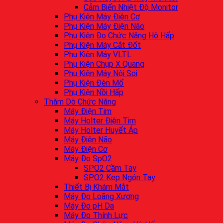
Cảm Biến Nhiệt Độ Monitor
Phụ Kiện Máy Điện Cơ
Phụ Kiện Máy Điện Não
Phụ Kiện Đo Chức Năng Hô Hấp
Phụ Kiện Máy Cắt Đốt
Phụ Kiện Máy VLTL
Phụ Kiện Chụp X Quang
Phụ Kiện Máy Nội Soi
Phụ Kiện Đèn Mổ
Phụ Kiện Nồi Hấp
Thăm Dò Chức Năng
Máy Điện Tim
Máy Holter Điện Tim
Máy Holter Huyết Áp
Máy Điện Não
Máy Điện Cơ
Máy Đo SpO2
SPO2 Cầm Tay
SPO2 Kẹp Ngón Tay
Thiết Bị Khám Mắt
Máy Đo Loãng Xương
Máy Đo pH Da
Máy Đo Thính Lực