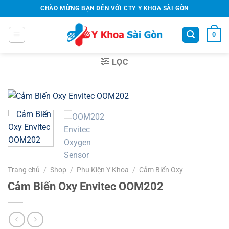
Bỏ
CHÀO MỪNG BẠN ĐẾN VỚI CTY Y KHOA SÀI GÒN
qua
nội
0
dung
LỌC
Trang chủ
/
Shop
/
Phụ Kiện Y Khoa
/
Cảm Biến Oxy
Cảm Biến Oxy Envitec OOM202