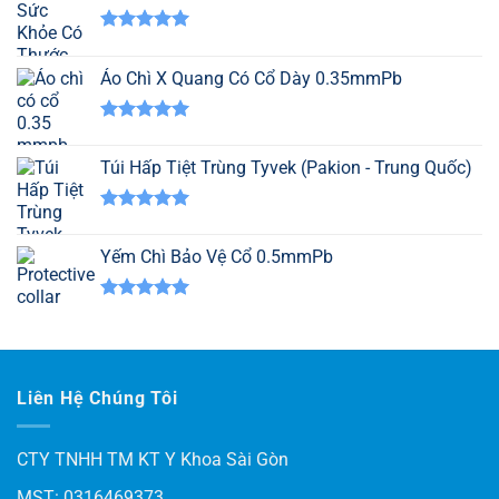
Được xếp
hạng
5.00
Áo Chì X Quang Có Cổ Dày 0.35mmPb
5 sao
Được xếp
hạng
5.00
Túi Hấp Tiệt Trùng Tyvek (Pakion - Trung Quốc)
5 sao
Được xếp
hạng
5.00
Yếm Chì Bảo Vệ Cổ 0.5mmPb
5 sao
Được xếp
hạng
5.00
5 sao
Liên Hệ Chúng Tôi
CTY TNHH TM KT Y Khoa Sài Gòn
MST: 0316469373