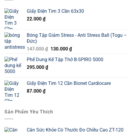
Giấy Điện Tim 3 Cần 63x30
22.000
₫
Bóng Tập Giảm Stress - Anti Stress Ball (Togu –
Đức)
Giá
Giá
147.000
₫
130.000
₫
gốc
hiện
Phế Dung Kế Tập Thở B-SPIRO 5000
là:
tại
295.000
₫
147.000 ₫.
là:
130.000 ₫.
Giấy Điện Tim 12 Cần Bionet Cardiocare
87.000
₫
Sản Phẩm Yêu Thích
Cân Sức Khỏe Có Thước Đo Chiều Cao ZT-120