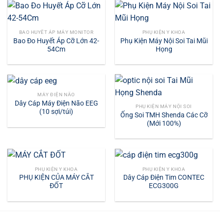
BAO HUYẾT ÁP MÁY MONITOR
PHỤ KIỆN Y KHOA
Bao Đo Huyết Áp Cỡ Lớn 42-
Phụ Kiện Máy Nội Soi Tai Mũi
54Cm
Họng
MÁY ĐIỆN NÃO
Dây Cáp Máy Điện Não EEG
PHỤ KIỆN MÁY NỘI SOI
(10 sợi/túi)
Ống Soi TMH Shenda Các Cỡ
(Mới 100%)
PHỤ KIỆN Y KHOA
PHỤ KIỆN Y KHOA
PHỤ KIỆN CỦA MÁY CẮT
Dây Cáp Điện Tim CONTEC
ĐỐT
ECG300G