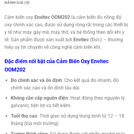
ĐÁNH GIÁ (0)
Cảm biến oxy
Envitec OOM202
là cảm biến đo nồng độ
oxy chính xác cao, được sử dụng rộng rãi trong các thiết bị
y tế như máy gây mê, máy thở, và hệ thống theo dõi khí y
tế. Sản phẩm được sản xuất bởi
Envitec
(Đức) – thương
hiệu uy tín chuyên về công nghệ cảm biến khí.
Đặc điểm nổi bật của Cảm Biến Oxy Envitec
OOM202
Đo chính xác và ổn định
: Cho kết quả đo nhanh, độ
chính xác cao và ổn định lâu dài.
Không cần cấp nguồn điện
: Hoạt động theo nguyên lý
galvanic, tiện lợi và tiết kiệm.
Tuổi thọ cao
: Thời gian sử dụng trung bình từ 12 – 18
tháng (tùy môi trường).
Tương thích rộng
: Sử dụng được với nhiều model máy