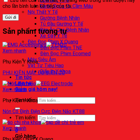
Lưu tên của tôi, email, và trang web trong trình duyệt này
Cưa Bột Y Tế
cho lần bình luận kế tiếp của tôi.
Garô- Dụng Cụ Cầm Máu
Nội Thất Y Tế
Giường Bệnh Nhân
Tủ Đầu Giường Y Tế
Sản phẩm tương tự
Bàn Ăn Cho Bệnh Nhân
Xe Đẩy Y Tế
Đèn Đọc Phim X Quang
Đèn Đọc Phim TNE
Xem nhanh
Đèn Đọc Phim Ecomed
Máy Siêu Âm
Phụ Kiện Y Khoa
Vật Tư Tiêu Hao
Giấy In Y Khoa
PHỤ KIỆN MÁY ĐO ĐIỆN CƠ
Tin tức
Liên hệ
Giảm giá hôm nay!
Xem nhanh
Tìm kiếm:
Phụ Kiện Y Khoa
Nón Cố Định Điện Cực Điện Não KT88
Tìm kiếm:
Xem nhanh
0
Giỏ hàng
Phụ Kiện Chụp X Quang