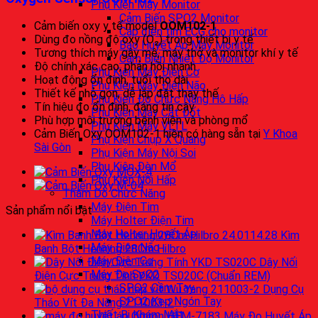
Phụ Kiện Máy Monitor
Cảm Biến SPO2 Monitor
Cảm biến oxy y tế model
OOM102-1
Cáp điện tim ECG cho monitor
Dùng đo nồng độ oxy (O₂) trong thiết bị y tế
Bao Huyết Áp Máy Monitor
Tương thích máy gây mê, máy thở và monitor khí y tế
Cảm Biến Nhiệt Độ Monitor
Độ chính xác cao, phản hồi nhanh
Phụ Kiện Máy Điện Cơ
Hoạt động ổn định, tuổi thọ dài
Phụ Kiện Máy Điện Não
Thiết kế nhỏ gọn, dễ lắp đặt thay thế
Phụ Kiện Đo Chức Năng Hô Hấp
Tín hiệu đo ổn định, đáng tin cậy
Phụ Kiện Máy Cắt Đốt
Phù hợp môi trường bệnh viện và phòng mổ
Phụ Kiện Máy VLTL
Cảm Biến Oxy OOM102-1 hiện có hàng sẵn tại
Y Khoa
Phụ Kiện Chụp X Quang
Sài Gòn
Phụ Kiện Máy Nội Soi
Phụ Kiện Đèn Mổ
Phụ Kiện Nồi Hấp
Thăm Dò Chức Năng
Máy Điện Tim
Sản phẩm nổi bật
Máy Holter Điện Tim
Máy Holter Huyết Áp
Kìm
Máy Điện Não
Banh Bột Henning 28Cm Hilbro
Máy Điện Cơ
Dây Nối
Máy Đo SpO2
Điện Cực Trung Tính YKD TS020C (Chuẩn REM)
SPO2 Cầm Tay
Dụng Cụ
SPO2 Kẹp Ngón Tay
Tháo Vít Đa Năng 211003-2
Thiết Bị Khám Mắt
Máy Đo Huyết Áp