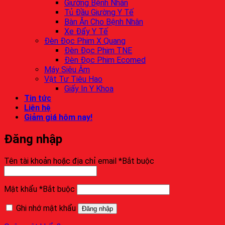
Giường Bệnh Nhân
Tủ Đầu Giường Y Tế
Bàn Ăn Cho Bệnh Nhân
Xe Đẩy Y Tế
Đèn Đọc Phim X Quang
Đèn Đọc Phim TNE
Đèn Đọc Phim Ecomed
Máy Siêu Âm
Vật Tư Tiêu Hao
Giấy In Y Khoa
Tin tức
Liên hệ
Giảm giá hôm nay!
Đăng nhập
Tên tài khoản hoặc địa chỉ email
*
Bắt buộc
Mật khẩu
*
Bắt buộc
Ghi nhớ mật khẩu
Đăng nhập