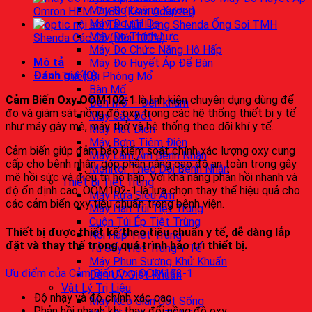
Máy Đo Loãng Xương
Omron HEM-7183 (Kèm Adapter)
Máy Đo pH Da
Ống Soi TMH
Máy Đo Thính Lực
Shenda Các Cỡ (Mới 100%)
Máy Đo Chức Năng Hô Hấp
Mô tả
Máy Đo Huyết Áp Để Bàn
Đánh giá (0)
Thiết Bị Phòng Mổ
Bàn Mổ
Cảm Biến Oxy OOM102-1
là linh kiện chuyên dụng dùng để
Đèn Mổ – Đèn khám
đo và giám sát nồng độ oxy trong các hệ thống thiết bị y tế
Máy Cắt Đốt
như máy gây mê, máy thở và hệ thống theo dõi khí y tế.
Máy Hút Dịch
Máy Bơm Tiêm Điện
Cảm biến giúp đảm bảo kiểm soát chính xác lượng oxy cung
Máy Làm Ấm Bệnh Nhân
cấp cho bệnh nhân, góp phần nâng cao độ an toàn trong gây
Monitor Theo Dõi Bệnh Nhân
mê hồi sức và điều trị hô hấp. Với khả năng phản hồi nhanh và
Thiết Bị Tiệt Trùng
độ ổn định cao, OOM102-1 là lựa chọn thay thế hiệu quả cho
Máy Rửa Siêu Âm
các cảm biến oxy tiêu chuẩn trong bệnh viện.
Máy Hàn Túi Tiệt Trùng
Cuộn Túi Ép Tiệt Trùng
Thiết bị được thiết kế theo tiêu chuẩn y tế, dễ dàng lắp
Nồi Hấp Tiệt Trùng
đặt và thay thế trong quá trình bảo trì thiết bị.
Tủ Sấy Tiệt Trùng Y Tế
Máy Phun Sương Khử Khuẩn
Ưu điểm của Cảm Biến Oxy OOM102-1
Đèn UV Diệt Khuẩn
Vật Lý Trị Liệu
Độ nhạy và độ chính xác cao
Máy Kéo Giãn Cột Sống
Phản hồi nhanh khi thay đổi nồng độ oxy