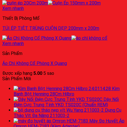
Xem nhanh
Thiết Bị Phòng Mổ
TÚI ÉP TIỆT TRÙNG CUỘN DẸP 200mm x 200m
Xem nhanh
Sản Phẩm
Áo Chì Không Cổ Phòng X Quang
Được xếp hạng
5.00
5 sao
Sản Phẩm Mới
Kìm
Banh Bột Henning 28Cm Hilbro
Dây Nối
Điện Cực Trung Tính YKD TS020C (Chuẩn REM)
Dụng Cụ
Tháo Vít Đa Năng 211003-2
Máy Đo Huyết Áp
Omron HEM-7183 (Kèm Adapter)