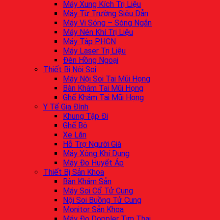
Máy Xung Kích Trị Liệu
Máy Từ Trường Siêu Dẫn
Máy Vi Sóng – Sóng Ngắn
Máy Nén Khí Trị Liệu
Máy Tập PHCN
Máy Laser Trị Liệu
Đèn Hồng Ngoại
Thiết Bị Nội Soi
Máy Nội Soi Tai Mũi Họng
Bàn Khám Tai Mũi Họng
Ghế Khám Tai Mũi Họng
Y Tế Gia Đình
Khung Tập Đi
Ghế Bô
Xe Lăn
Hỗ Trợ Người Già
Máy Xông Khí Dung
Máy Đo Huyết Áp
Thiết Bị Sản Khoa
Bàn Khám Sản
Máy Soi Cổ Tử Cung
Nội Soi Buồng Tử Cung
Monitor Sản Khoa
Máy Đo Doppler Tim Thai