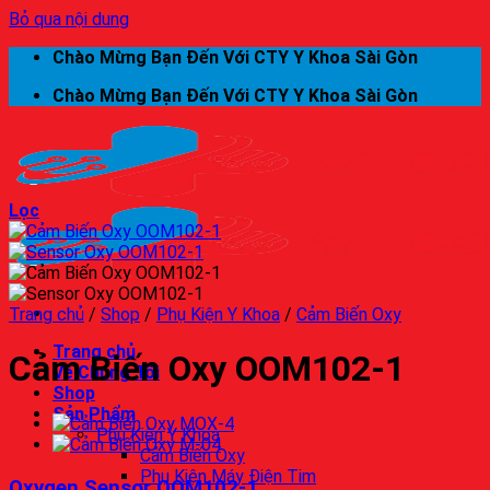
Bỏ qua nội dung
Chào Mừng Bạn Đến Với CTY Y Khoa Sài Gòn
Chào Mừng Bạn Đến Với CTY Y Khoa Sài Gòn
Lọc
Trang chủ
/
Shop
/
Phụ Kiện Y Khoa
/
Cảm Biến Oxy
Trang chủ
Cảm Biến Oxy OOM102-1
Về Chúng Tôi
Shop
Sản Phẩm
Phụ Kiện Y Khoa
Cảm Biến Oxy
Phụ Kiện Máy Điện Tim
Oxygen Sensor OOM102-1