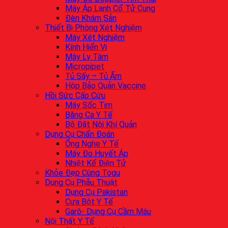
Máy Áp Lạnh Cổ Tử Cung
Đèn Khám Sản
Thiết Bị Phòng Xét Nghiệm
Máy Xét Nghiệm
Kính Hiển Vi
Máy Ly Tâm
Micropipet
Tủ Sấy – Tủ Ấm
Hộp Bảo Quản Vaccine
Hồi Sức Cấp Cứu
Máy Sốc Tim
Băng Ca Y Tế
Bộ Đặt Nội Khí Quản
Dụng Cụ Chẩn Đoán
Ống Nghe Y Tế
Máy Đo Huyết Áp
Nhiệt Kế Điện Tử
Khỏe Đẹp Cùng Togu
Dụng Cụ Phẫu Thuật
Dụng Cụ Pakistan
Cưa Bột Y Tế
Garô- Dụng Cụ Cầm Máu
Nội Thất Y Tế