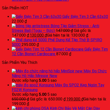
Sản Phẩm HOT
Giấy Điện Tim 3 Cần 63x30
22.000
₫
Bóng Tập Giảm Stress - Anti
Stress Ball (Togu – Đức)
147.000
₫
Giá gốc là:
147.000 ₫.
130.000
₫
Giá hiện tại là: 130.000 ₫.
Phế Dung Kế Tập Thở B-SPIRO
5000
295.000
₫
Giấy Điện Tim
12 Cần Bionet Cardiocare
87.000
₫
Sản Phẩm Yêu Thích
Máy Đo Chức
Năng Hô Hấp Minispir New
Được xếp hạng
5.00
5 sao
Máy Đo SPO2 Kẹp Ngón Tay
F02W Konsung
Được xếp hạng
5.00
5 sao
650.000
₫
Giá gốc là: 650.000 ₫.
199.000
₫
Giá hiện tại là:
199.000 ₫.
Kính Chì Bảo Vệ Mắt Cận Dày