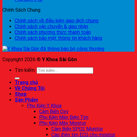
Chính Sách Chung
Chính sách về điều kiện giao dịch chung
Chính sách vận chuyển & giao nhận
Chính sách phương thức thanh toán
Chính sách bảo mật thông tin khách hàng
Copyright 2026 ©
Y Khoa Sài Gòn
Tìm kiếm:
Trang chủ
Về Chúng Tôi
Shop
Sản Phẩm
Phụ Kiện Y Khoa
Cảm Biến Oxy
Phụ Kiện Máy Điện Tim
Phụ Kiện Máy Monitor
Cảm Biến SPO2 Monitor
Cáp điện tim ECG cho monitor