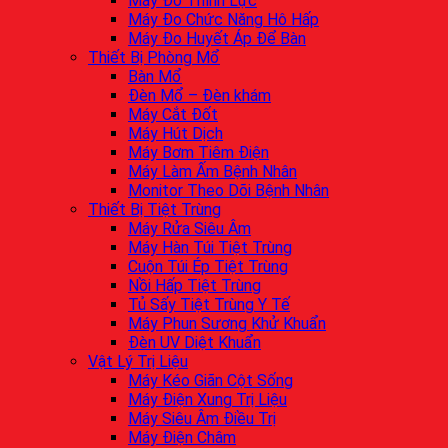
Máy Đo Thính Lực
Máy Đo Chức Năng Hô Hấp
Máy Đo Huyết Áp Để Bàn
Thiết Bị Phòng Mổ
Bàn Mổ
Đèn Mổ – Đèn khám
Máy Cắt Đốt
Máy Hút Dịch
Máy Bơm Tiêm Điện
Máy Làm Ấm Bệnh Nhân
Monitor Theo Dõi Bệnh Nhân
Thiết Bị Tiệt Trùng
Máy Rửa Siêu Âm
Máy Hàn Túi Tiệt Trùng
Cuộn Túi Ép Tiệt Trùng
Nồi Hấp Tiệt Trùng
Tủ Sấy Tiệt Trùng Y Tế
Máy Phun Sương Khử Khuẩn
Đèn UV Diệt Khuẩn
Vật Lý Trị Liệu
Máy Kéo Giãn Cột Sống
Máy Điện Xung Trị Liệu
Máy Siêu Âm Điều Trị
Máy Điện Châm