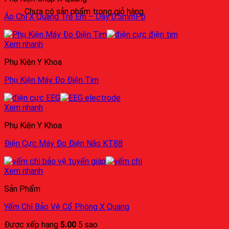
Chưa có sản phẩm trong giỏ hàng.
Áo Chì X Quang Trẻ Em – Dày 0.5mmPb
Xem nhanh
Phụ Kiện Y Khoa
Phụ Kiện Máy Đo Điện Tim
Xem nhanh
Phụ Kiện Y Khoa
Điện Cực Máy Đo Điện Não KT88
Xem nhanh
Sản Phẩm
Yếm Chì Bảo Vệ Cổ Phòng X Quang
Được xếp hạng
5.00
5 sao