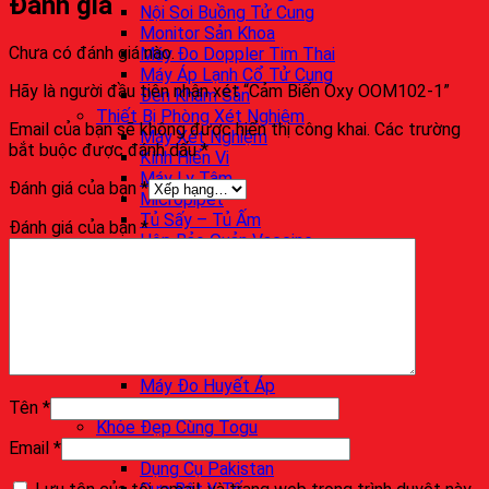
Đánh giá
Nội Soi Buồng Tử Cung
Monitor Sản Khoa
Chưa có đánh giá nào.
Máy Đo Doppler Tim Thai
Máy Áp Lạnh Cổ Tử Cung
Hãy là người đầu tiên nhận xét “Cảm Biến Oxy OOM102-1”
Đèn Khám Sản
Thiết Bị Phòng Xét Nghiệm
Email của bạn sẽ không được hiển thị công khai.
Các trường
Máy Xét Nghiệm
bắt buộc được đánh dấu
*
Kính Hiển Vi
Máy Ly Tâm
Đánh giá của bạn
*
Micropipet
Tủ Sấy – Tủ Ấm
Đánh giá của bạn
*
Hộp Bảo Quản Vaccine
Hồi Sức Cấp Cứu
Máy Sốc Tim
Băng Ca Y Tế
Bộ Đặt Nội Khí Quản
Dụng Cụ Chẩn Đoán
Ống Nghe Y Tế
Máy Đo Huyết Áp
Nhiệt Kế Điện Tử
Tên
*
Khỏe Đẹp Cùng Togu
Email
*
Dụng Cụ Phẫu Thuật
Dụng Cụ Pakistan