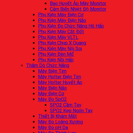
Bao Huyết Áp Máy Monitor
Cảm Biến Nhiệt Độ Monitor
Phụ Kiện Máy Điện Cơ
Phụ Kiện Máy Điện Não
Phụ Kiện Đo Chức Năng Hô Hấp
Phụ Kiện Máy Cắt Đốt
Phụ Kiện Máy VLTL
Phụ Kiện Chụp X Quang
Phụ Kiện Máy Nội Soi
Phụ Kiện Đèn Mổ
Phụ Kiện Nồi Hấp
Thăm Dò Chức Năng
Máy Điện Tim
Máy Holter Điện Tim
Máy Holter Huyết Áp
Máy Điện Não
Máy Điện Cơ
Máy Đo SpO2
SPO2 Cầm Tay
SPO2 Kẹp Ngón Tay
Thiết Bị Khám Mắt
Máy Đo Loãng Xương
Máy Đo pH Da