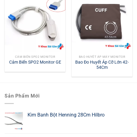
CẢM BIẾN SPO2 MONITOR
BAO HUYẾT ÁP MÁY MONITOR
Bao Đo Huyết Áp Cỡ Lớn 42-
Cảm Biến SPO2 Monitor GE
54Cm
Sản Phẩm Mới
Kìm Banh Bột Henning 28Cm Hilbro