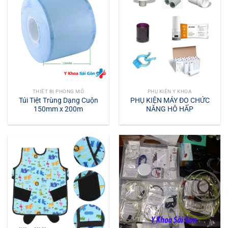
THIẾT BỊ PHÒNG MỔ
PHỤ KIỆN Y KHOA
Túi Tiệt Trùng Dạng Cuộn
PHỤ KIỆN MÁY ĐO CHỨC
150mm x 200m
NĂNG HÔ HẤP