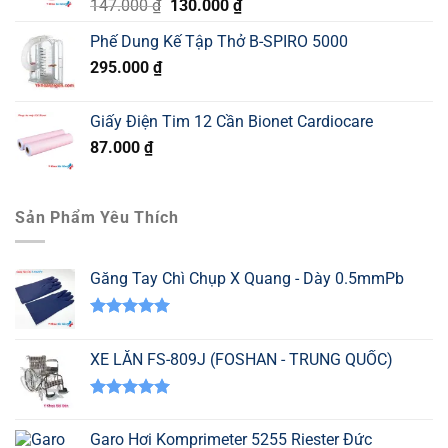
Giá
Giá
147.000
₫
130.000
₫
gốc
hiện
Phế Dung Kế Tập Thở B-SPIRO 5000
là:
tại
295.000
₫
147.000 ₫.
là:
130.000 ₫.
Giấy Điện Tim 12 Cần Bionet Cardiocare
87.000
₫
Sản Phẩm Yêu Thích
Găng Tay Chì Chụp X Quang - Dày 0.5mmPb
Được xếp
hạng
5.00
XE LĂN FS-809J (FOSHAN - TRUNG QUỐC)
5 sao
Được xếp
hạng
5.00
Garo Hơi Komprimeter 5255 Riester Đức
5 sao