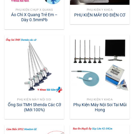
PHỤ KIỆN CHỤP X QUANG
PHỤ KIỆN Y KHOA
Áo Chì X Quang Trẻ Em –
PHỤ KIỆN MÁY ĐO ĐIỆN CƠ
Dày 0.5mmPb
PHỤ KIỆN MÁY NỘI SOI
PHỤ KIỆN Y KHOA
Ống Soi TMH Shenda Các Cỡ
Phụ Kiện Máy Nội Soi Tai Mũi
(Mới 100%)
Họng