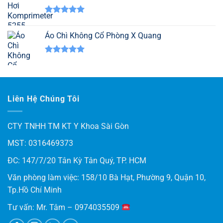
Được xếp
hạng
5.00
Áo Chì Không Cổ Phòng X Quang
5 sao
Được xếp
hạng
5.00
5 sao
Liên Hệ Chúng Tôi
CTY TNHH TM KT Y Khoa Sài Gòn
MST: 0316469373
ĐC: 147/7/20 Tân Kỳ Tân Quý, TP. HCM
Văn phòng làm việc: 158/10 Bà Hạt, Phường 9, Quận 10,
Tp.Hồ Chí Minh
Tư vấn: Mr. Tâm – 0974035509