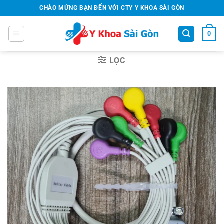
Bỏ
CHÀO MỪNG BẠN ĐẾN VỚI CTY Y KHOA SÀI GÒN
qua
nội
0
dung
LỌC