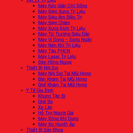
Vật Lý Trị Liệu
Máy Kéo Giãn Cột Sống
Máy Điện Xung Trị Liệu
Máy Siêu Âm Điều Trị
Máy Điện Châm
Máy Xung Kích Trị Liệu
Máy Từ Trường Siêu Dẫn
Máy Vi Sóng – Sóng Ngắn
Máy Nén Khí Trị Liệu
Máy Tập PHCN
Máy Laser Trị Liệu
Đèn Hồng Ngoại
Thiết Bị Nội Soi
Máy Nội Soi Tai Mũi Họng
Bàn Khám Tai Mũi Họng
Ghế Khám Tai Mũi Họng
Y Tế Gia Đình
Khung Tập Đi
Ghế Bô
Xe Lăn
Hỗ Trợ Người Già
Máy Xông Khí Dung
Máy Đo Huyết Áp
Thiết Bị Sản Khoa