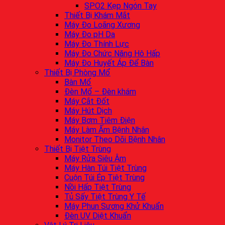
SPO2 Kẹp Ngón Tay
Thiết Bị Khám Mắt
Máy Đo Loãng Xương
Máy Đo pH Da
Máy Đo Thính Lực
Máy Đo Chức Năng Hô Hấp
Máy Đo Huyết Áp Để Bàn
Thiết Bị Phòng Mổ
Bàn Mổ
Đèn Mổ – Đèn khám
Máy Cắt Đốt
Máy Hút Dịch
Máy Bơm Tiêm Điện
Máy Làm Ấm Bệnh Nhân
Monitor Theo Dõi Bệnh Nhân
Thiết Bị Tiệt Trùng
Máy Rửa Siêu Âm
Máy Hàn Túi Tiệt Trùng
Cuộn Túi Ép Tiệt Trùng
Nồi Hấp Tiệt Trùng
Tủ Sấy Tiệt Trùng Y Tế
Máy Phun Sương Khử Khuẩn
Đèn UV Diệt Khuẩn