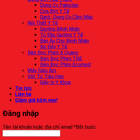
Dụng Cụ Pakistan
Cưa Bột Y Tế
Garô- Dụng Cụ Cầm Máu
Nội Thất Y Tế
Giường Bệnh Nhân
Tủ Đầu Giường Y Tế
Bàn Ăn Cho Bệnh Nhân
Xe Đẩy Y Tế
Đèn Đọc Phim X Quang
Đèn Đọc Phim TNE
Đèn Đọc Phim Ecomed
Máy Siêu Âm
Vật Tư Tiêu Hao
Giấy In Y Khoa
Tin tức
Liên hệ
Giảm giá hôm nay!
Đăng nhập
Tên tài khoản hoặc địa chỉ email
*
Bắt buộc