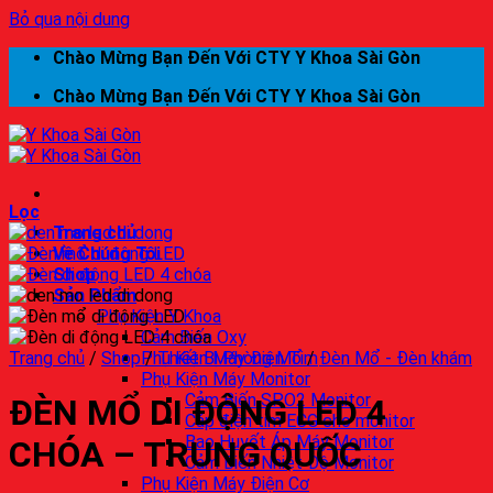
Bỏ qua nội dung
Chào Mừng Bạn Đến Với CTY Y Khoa Sài Gòn
Chào Mừng Bạn Đến Với CTY Y Khoa Sài Gòn
Lọc
Trang chủ
Về Chúng Tôi
Shop
Sản Phẩm
Phụ Kiện Y Khoa
Cảm Biến Oxy
Trang chủ
/
Shop
Phụ Kiện Máy Điện Tim
/
Thiết Bị Phòng Mổ
/
Đèn Mổ - Đèn khám
Phụ Kiện Máy Monitor
Cảm Biến SPO2 Monitor
ĐÈN MỔ DI ĐỘNG LED 4
Cáp điện tim ECG cho monitor
Bao Huyết Áp Máy Monitor
CHÓA – TRUNG QUỐC
Cảm Biến Nhiệt Độ Monitor
Phụ Kiện Máy Điện Cơ