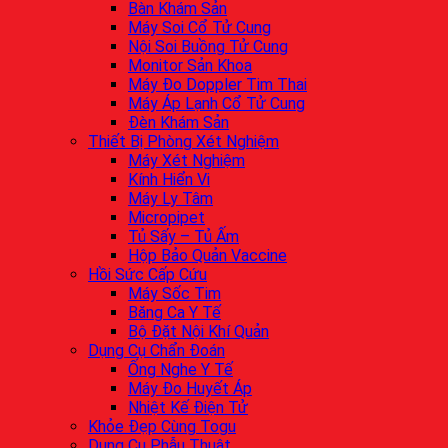
Bàn Khám Sản
Máy Soi Cổ Tử Cung
Nội Soi Buồng Tử Cung
Monitor Sản Khoa
Máy Đo Doppler Tim Thai
Máy Áp Lạnh Cổ Tử Cung
Đèn Khám Sản
Thiết Bị Phòng Xét Nghiệm
Máy Xét Nghiệm
Kính Hiển Vi
Máy Ly Tâm
Micropipet
Tủ Sấy – Tủ Ấm
Hộp Bảo Quản Vaccine
Hồi Sức Cấp Cứu
Máy Sốc Tim
Băng Ca Y Tế
Bộ Đặt Nội Khí Quản
Dụng Cụ Chẩn Đoán
Ống Nghe Y Tế
Máy Đo Huyết Áp
Nhiệt Kế Điện Tử
Khỏe Đẹp Cùng Togu
Dụng Cụ Phẫu Thuật