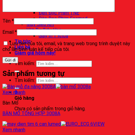
Xe Đẩy Y Tế
Đèn Đọc Phim X Quang
Đèn Đọc Phim TNE
Đèn Đọc Phim Ecomed
Tên
*
Máy Siêu Âm
Vật Tư Tiêu Hao
Email
*
Giấy In Y Khoa
Tin tức
Lưu tên của tôi, email, và trang web trong trình duyệt này
Liên hệ
cho lần bình luận kế tiếp của tôi.
Giảm giá hôm nay!
Tìm kiếm:
Sản phẩm tương tự
Tìm kiếm:
Xem nhanh
0
Giỏ hàng
Bàn Mổ
Chưa có sản phẩm trong giỏ hàng.
BÀN MỔ TỔNG HỢP 3008A
Xem nhanh