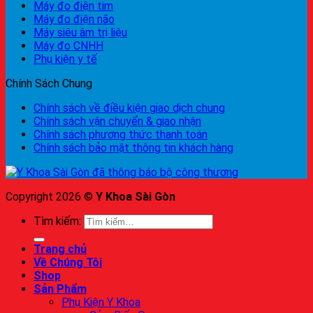
Máy đo điện tim
Máy đo điện não
Máy siêu âm trị liệu
Máy đo CNHH
Phụ kiện y tế
Chính Sách Chung
Chính sách về điều kiện giao dịch chung
Chính sách vận chuyển & giao nhận
Chính sách phương thức thanh toán
Chính sách bảo mật thông tin khách hàng
Copyright 2026 ©
Y Khoa Sài Gòn
Tìm kiếm:
Trang chủ
Về Chúng Tôi
Shop
Sản Phẩm
Phụ Kiện Y Khoa