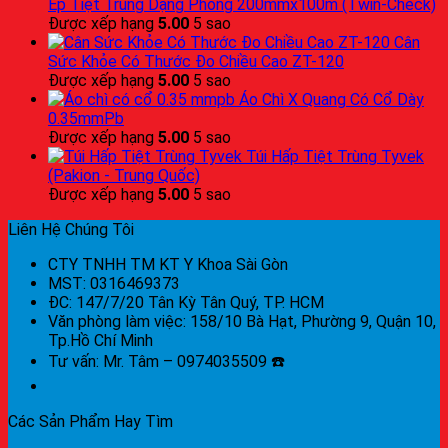
Ép Tiệt Trùng Dạng Phồng 200mmx100m (Twin-Check)
Được xếp hạng
5.00
5 sao
Cân
Sức Khỏe Có Thước Đo Chiều Cao ZT-120
Được xếp hạng
5.00
5 sao
Áo Chì X Quang Có Cổ Dày
0.35mmPb
Được xếp hạng
5.00
5 sao
Túi Hấp Tiệt Trùng Tyvek
(Pakion - Trung Quốc)
Được xếp hạng
5.00
5 sao
Liên Hệ Chúng Tôi
CTY TNHH TM KT Y Khoa Sài Gòn
MST: 0316469373
ĐC: 147/7/20 Tân Kỳ Tân Quý, TP. HCM
Văn phòng làm việc: 158/10 Bà Hạt, Phường 9, Quận 10,
Tp.Hồ Chí Minh
Tư vấn: Mr. Tâm – 0974035509 ☎️
Các Sản Phẩm Hay Tìm