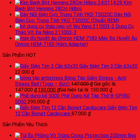
Kìm
Banh Bột Henning 28Cm Hilbro
Dây Nối
Điện Cực Trung Tính YKD TS020C (Chuẩn REM)
Dụng Cụ
Tháo Vít Đa Năng 211003-2
Máy Đo Huyết Áp
Omron HEM-7183 (Kèm Adapter)
Sản Phẩm HOT
Giấy Điện Tim 3 Cần 63x30
22.000
₫
Bóng Tập Giảm Stress - Anti
Stress Ball (Togu – Đức)
147.000
₫
Giá gốc là:
147.000 ₫.
130.000
₫
Giá hiện tại là: 130.000 ₫.
Phế Dung Kế Tập Thở B-SPIRO
5000
295.000
₫
Giấy Điện Tim
12 Cần Bionet Cardiocare
87.000
₫
Sản Phẩm Yêu Thích
Bao