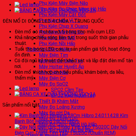
Phụ Kiện Máy Điện Não
Phụ Kiện Đo Chức Năng Hô Hấp
Phụ Kiện Máy Cắt Đốt
Phụ Kiện Máy VLTL
ĐÈN MỔ DI ĐỘNG LED 4 CHÓA – TRUNG QUỐC
Phụ Kiện Chụp X Quang
Đèn mổ có 4 chóa với 5 bóng cho mỗi cụm LED.
Phụ Kiện Máy Nội Soi
Khả năng chiếu sáng liên tục trong suốt thời gian phẫu
Phụ Kiện Đèn Mổ
thuật.
Phụ Kiện Nồi Hấp
Tuổi thọ bóng LED cao, là sản phẩm giá tốt, hoạt động
Thăm Dò Chức Năng
ổn định.
Máy Điện Tim
Có đội ngũ kỹ thuật đến khảo sát và lắp đặt đèn mổ tận
Máy Holter Điện Tim
nơi.
Máy Holter Huyết Áp
Đèn mổ thích hợp cho tiểu phẩu, khám bệnh, da liễu,
Máy Điện Não
thẩm mỹ…
Máy Điện Cơ
Máy Đo SpO2
SPO2 Cầm Tay
SPO2 Kẹp Ngón Tay
Thiết Bị Khám Mắt
Sản phẩm nổi bật
Máy Đo Loãng Xương
Máy Đo pH Da
Kìm
Máy Đo Thính Lực
Banh Bột Henning 28Cm Hilbro
Máy Đo Chức Năng Hô Hấp
Dây Nối
Máy Đo Huyết Áp Để Bàn
Điện Cực Trung Tính YKD TS020C (Chuẩn REM)
Thiết Bị Phòng Mổ