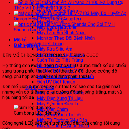
Dụng Cụ
Bàn Mổ
Tháo Vít Đa Năng 211003-2
Đèn Mổ – Đèn khám
Máy Đo Huyết Áp
Máy Cắt Đốt
Omron HEM-7183 (Kèm Adapter)
Máy Hút Dịch
Ống Soi TMH
Máy Bơm Tiêm Điện
Shenda Các Cỡ (Mới 100%)
Máy Làm Ấm Bệnh Nhân
Monitor Theo Dõi Bệnh Nhân
Mô tả
Thiết Bị Tiệt Trùng
Đánh giá (0)
Máy Rửa Siêu Âm
Máy Hàn Túi Tiệt Trùng
ĐÈN MỔ DI ĐỘNG LED 4 CHÓA – TRUNG QUỐC
Cuộn Túi Ép Tiệt Trùng
Hệ thống đèn mổ di động 4 chóa LED, được thiết kế để chiếu
Nồi Hấp Tiệt Trùng
sáng trong phẫu thuật và có thể thay đội được cường độ
Tủ Sấy Tiệt Trùng Y Tế
sáng, phù hợp cho nhiều chỉ định phẫu thuật.
Máy Phun Sương Khử Khuẩn
Đèn UV Diệt Khuẩn
Đèn mổ luôn được các kỹ sư thiết kế sao cho tối giản nhất
Vật Lý Trị Liệu
nhưng vẫn có thể mang lại cường độ ánh sáng trắng, mát và
Máy Kéo Giãn Cột Sống
hiệu năng tối đa.
Máy Điện Xung Trị Liệu
Máy Siêu Âm Điều Trị
Máy Điện Châm
Cụm bóng LED đèn mổ
Máy Xung Kích Trị Liệu
Máy Từ Trường Siêu Dẫn
Công nghệ LED tiên tiến trong đầu đèn của chúng tôi cung
Máy Vi Sóng – Sóng Ngắn
cấp: