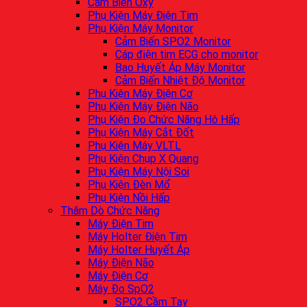
Cảm Biến Oxy
Phụ Kiện Máy Điện Tim
Phụ Kiện Máy Monitor
Cảm Biến SPO2 Monitor
Cáp điện tim ECG cho monitor
Bao Huyết Áp Máy Monitor
Cảm Biến Nhiệt Độ Monitor
Phụ Kiện Máy Điện Cơ
Phụ Kiện Máy Điện Não
Phụ Kiện Đo Chức Năng Hô Hấp
Phụ Kiện Máy Cắt Đốt
Phụ Kiện Máy VLTL
Phụ Kiện Chụp X Quang
Phụ Kiện Máy Nội Soi
Phụ Kiện Đèn Mổ
Phụ Kiện Nồi Hấp
Thăm Dò Chức Năng
Máy Điện Tim
Máy Holter Điện Tim
Máy Holter Huyết Áp
Máy Điện Não
Máy Điện Cơ
Máy Đo SpO2
SPO2 Cầm Tay