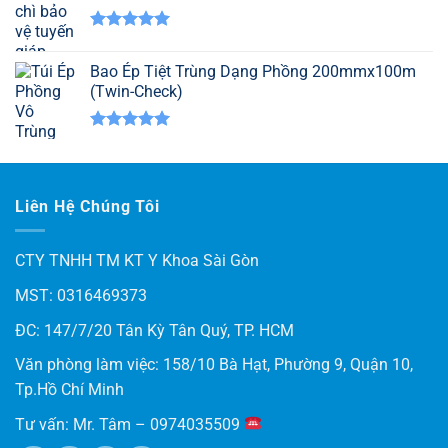
Được xếp
hạng
5.00
Bao Ép Tiệt Trùng Dạng Phồng 200mmx100m
5 sao
(Twin-Check)
Được xếp
hạng
5.00
5 sao
Liên Hệ Chúng Tôi
CTY TNHH TM KT Y Khoa Sài Gòn
MST: 0316469373
ĐC: 147/7/20 Tân Kỳ Tân Quý, TP. HCM
Văn phòng làm việc: 158/10 Bà Hạt, Phường 9, Quận 10,
Tp.Hồ Chí Minh
Tư vấn: Mr. Tâm – 0974035509