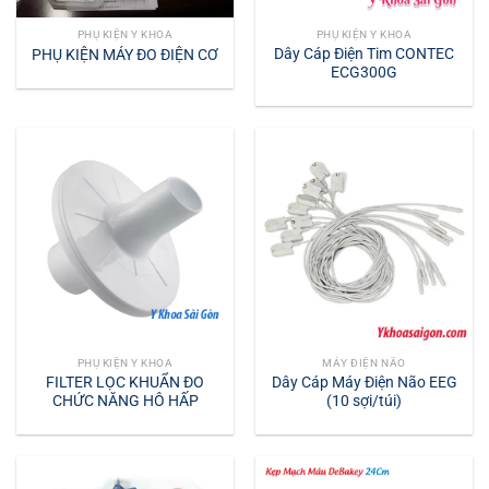
PHỤ KIỆN Y KHOA
PHỤ KIỆN Y KHOA
Dây Cáp Điện Tim CONTEC
PHỤ KIỆN MÁY ĐO ĐIỆN CƠ
ECG300G
PHỤ KIỆN Y KHOA
MÁY ĐIỆN NÃO
FILTER LỌC KHUẨN ĐO
Dây Cáp Máy Điện Não EEG
CHỨC NĂNG HÔ HẤP
(10 sợi/túi)