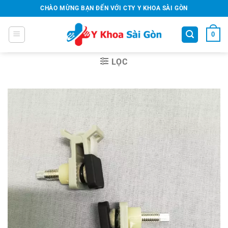
Bỏ
CHÀO MỪNG BẠN ĐẾN VỚI CTY Y KHOA SÀI GÒN
qua
nội
0
dung
LỌC