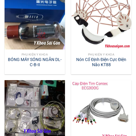
PHỤ KIỆN Y KHOA
PHỤ KIỆN Y KHOA
BÓNG MÁY SÓNG NGẮN DL-
Nón Cố Định Điện Cực Điện
C-B-II
Não KT88