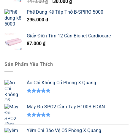
Giá
Giá
147.000
₫
130.000
₫
gốc
hiện
Phế Dung Kế Tập Thở B-SPIRO 5000
là:
tại
295.000
₫
147.000 ₫.
là:
130.000 ₫.
Giấy Điện Tim 12 Cần Bionet Cardiocare
87.000
₫
Sản Phẩm Yêu Thích
Áo Chì Không Cổ Phòng X Quang
Được xếp
hạng
5.00
Máy Đo SPO2 Cầm Tay H100B EDAN
5 sao
Được xếp
hạng
5.00
Yếm Chì Bảo Vệ Cổ Phòng X Quang
5 sao