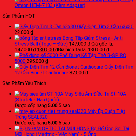
Omron HEM-7183 (Kèm Adapter)
Sản Phẩm HOT
Giấy Điện Tim 3 Cần 63x30
22.000
₫
Bóng Tập Giảm Stress - Anti
Stress Ball (Togu – Đức)
147.000
₫
Giá gốc là:
147.000 ₫.
130.000
₫
Giá hiện tại là: 130.000 ₫.
Phế Dung Kế Tập Thở B-SPIRO
5000
295.000
₫
Giấy Điện Tim
12 Cần Bionet Cardiocare
87.000
₫
Sản Phẩm Yêu Thích
Máy Siêu Âm Điều Trị St-10A
(Stratek - Hàn Quốc)
Được xếp hạng
5.00
5 sao
Máy Ép Cuộn Tiệt
Trùng SEAL320
Được xếp hạng
5.00
5 sao
Bộ Để Ống Soi Tai
Mũi Họng (Medtrix - Việt Nam) - 5 Ống