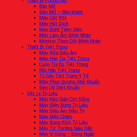
Thiết Bị Phòng Mổ
Bàn Mổ
Đèn Mổ – Đèn khám
Máy Cắt Đốt
Máy Hút Dịch
Máy Bơm Tiêm Điện
Máy Làm Ấm Bệnh Nhân
Monitor Theo Dõi Bệnh Nhân
Thiết Bị Tiệt Trùng
Máy Rửa Siêu Âm
Máy Hàn Túi Tiệt Trùng
Cuộn Túi Ép Tiệt Trùng
Nồi Hấp Tiệt Trùng
Tủ Sấy Tiệt Trùng Y Tế
Máy Phun Sương Khử Khuẩn
Đèn UV Diệt Khuẩn
Vật Lý Trị Liệu
Máy Kéo Giãn Cột Sống
Máy Điện Xung Trị Liệu
Máy Siêu Âm Điều Trị
Máy Điện Châm
Máy Xung Kích Trị Liệu
Máy Từ Trường Siêu Dẫn
Máy Vi Sóng – Sóng Ngắn