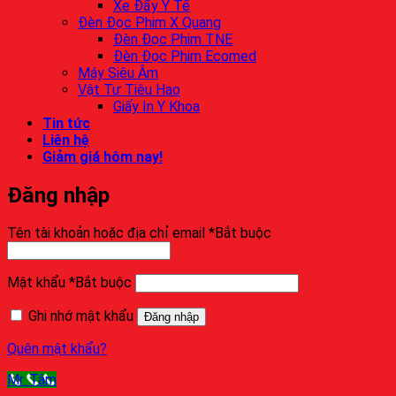
Xe Đẩy Y Tế
Đèn Đọc Phim X Quang
Đèn Đọc Phim TNE
Đèn Đọc Phim Ecomed
Máy Siêu Âm
Vật Tư Tiêu Hao
Giấy In Y Khoa
Tin tức
Liên hệ
Giảm giá hôm nay!
Đăng nhập
Tên tài khoản hoặc địa chỉ email
*
Bắt buộc
Mật khẩu
*
Bắt buộc
Ghi nhớ mật khẩu
Đăng nhập
Quên mật khẩu?
Mr. Tâm