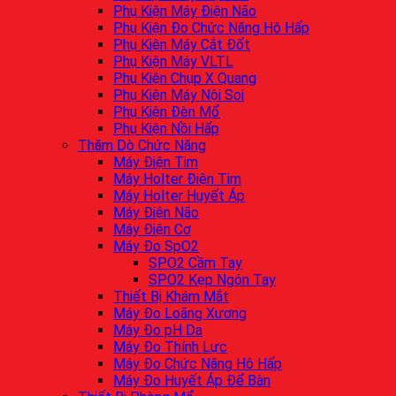
Phụ Kiện Máy Điện Não
Phụ Kiện Đo Chức Năng Hô Hấp
Phụ Kiện Máy Cắt Đốt
Phụ Kiện Máy VLTL
Phụ Kiện Chụp X Quang
Phụ Kiện Máy Nội Soi
Phụ Kiện Đèn Mổ
Phụ Kiện Nồi Hấp
Thăm Dò Chức Năng
Máy Điện Tim
Máy Holter Điện Tim
Máy Holter Huyết Áp
Máy Điện Não
Máy Điện Cơ
Máy Đo SpO2
SPO2 Cầm Tay
SPO2 Kẹp Ngón Tay
Thiết Bị Khám Mắt
Máy Đo Loãng Xương
Máy Đo pH Da
Máy Đo Thính Lực
Máy Đo Chức Năng Hô Hấp
Máy Đo Huyết Áp Để Bàn