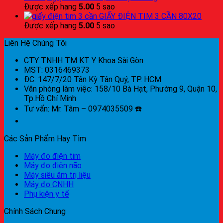
Được xếp hạng
5.00
5 sao
GIẤY ĐIỆN TIM 3 CẦN 80X20
Được xếp hạng
5.00
5 sao
Liên Hệ Chúng Tôi
CTY TNHH TM KT Y Khoa Sài Gòn
MST: 0316469373
ĐC: 147/7/20 Tân Kỳ Tân Quý, TP. HCM
Văn phòng làm việc: 158/10 Bà Hạt, Phường 9, Quận 10,
Tp.Hồ Chí Minh
Tư vấn: Mr. Tâm – 0974035509 ☎️
Các Sản Phẩm Hay Tìm
Máy đo điện tim
Máy đo điện não
Máy siêu âm trị liệu
Máy đo CNHH
Phụ kiện y tế
Chính Sách Chung