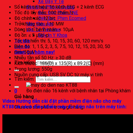
Xe Đẩy Y Tế
Đèn Đọc Phim X Quang
Số kênh tín hiệu: 16 kênh EEG + 2 kênh ECG
Đèn Đọc Phim TNE
Tốc độ lấy mẫu: 100 chấm/s
Đèn Đọc Phim Ecomed
Độ chính xác: 12 bit
Máy Siêu Âm
Trở kháng vào: ≥ 10 MW
Vật Tư Tiêu Hao
Dòng rò rỉ bệnh nhân: < 10µA
Giấy In Y Khoa
Độ ồn: ≤ 5 µVp-p
Tin tức
Tốc độ hiển thị: 5, 10, 15, 30, 60, 120 mm/s
Liên hệ
Biên độ: 1, 1.5, 2, 3, 5, 7.5, 10, 12, 15, 20, 30, 50
Giảm giá hôm nay!
mm/50µV
Nhiễu tần số 50 Hz: ≥ 30 dB
Tìm kiếm:
Kích thước: 186(D) x 135(R) x 89.2(C) (mm)
Trọng lượng: 550g
Nguồn cung cấp: USB 5V DC từ máy vi tính
Tìm kiếm:
Đo điện não 16 kênh với bệnh nhân tại Phòng khám
0
Giỏ hàng
Video Hướng dẫn cài đặt phần mềm điện não cho máy
KT88 và cách điều khiển máy đo điện não trên máy tính:
Chưa có sản phẩm trong giỏ hàng.