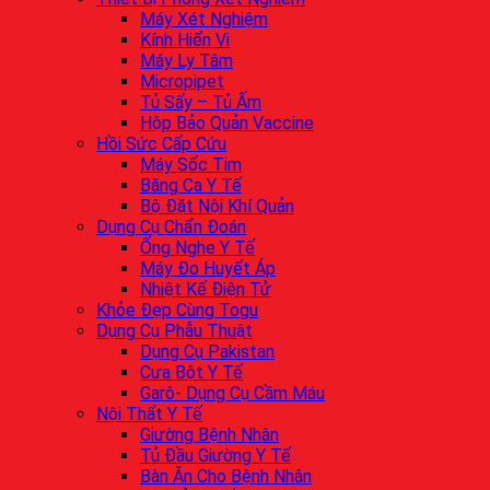
Máy Xét Nghiệm
Kính Hiển Vi
Máy Ly Tâm
Micropipet
Tủ Sấy – Tủ Ấm
Hộp Bảo Quản Vaccine
Hồi Sức Cấp Cứu
Máy Sốc Tim
Băng Ca Y Tế
Bộ Đặt Nội Khí Quản
Dụng Cụ Chẩn Đoán
Ống Nghe Y Tế
Máy Đo Huyết Áp
Nhiệt Kế Điện Tử
Khỏe Đẹp Cùng Togu
Dụng Cụ Phẫu Thuật
Dụng Cụ Pakistan
Cưa Bột Y Tế
Garô- Dụng Cụ Cầm Máu
Nội Thất Y Tế
Giường Bệnh Nhân
Tủ Đầu Giường Y Tế
Bàn Ăn Cho Bệnh Nhân