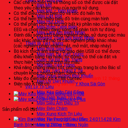
Các chế độ hiển thị và thông số có thể được cài đặt
Bàn Mổ
theo yêu cầu khác nhau của người sử dụng.
Đèn Mổ – Đèn khám
Có thể điều chỉnh biên độ và tốc độ hiển thị.
Máy Cắt Đốt
Có thể hiển thị nhiều biểu đồ trên cùng màn hình
Máy Hút Dịch
Có thể phân tích và lưu trữ bất kỳ phần nào của sóng
Máy Bơm Tiêm Điện
EEG và chọn nhiều dạng sóng để phân tích tự động.
Máy Làm Ấm Bệnh Nhân
Đánh dấu sóng EEG bằng nghiệm pháp, sử dụng các màu
Monitor Theo Dõi Bệnh Nhân
sắc khác nhau để mô tả các nghiệm pháp khác nhau
Thiết Bị Tiệt Trùng
(các nghiệm pháp: nhắm mắt, mở mắt, nháp nháy)
Máy Rửa Siêu Âm
Bộ kích thích ánh sáng với giao diện USB có thể được
Máy Hàn Túi Tiệt Trùng
điều khiển bằng tay hoặc tự động, có thể cài đặt và
Cuộn Túi Ép Tiệt Trùng
thực hiện trong quá trình lấy mẫu.
Nồi Hấp Tiệt Trùng
Khả năng chống nhiễu tốt, phù hợp trang bị cho Bác sĩ
Tủ Sấy Tiệt Trùng Y Tế
chuyên khoa, phòng khám, bệnh viện.
Máy Phun Sương Khử Khuẩn
Máy đo điện não đồ KT88 Contec
Bảo hành 12 tháng.
Đèn UV Diệt Khuẩn
Điện não KT88 có
hàng sẵn tại
Y Khoa Sài Gòn
Vật Lý Trị Liệu
Máy Kéo Giãn Cột Sống
Máy Điện Xung Trị Liệu
Máy Siêu Âm Điều Trị
Máy Điện Châm
Sản phẩm nổi bật
Máy Xung Kích Trị Liệu
Máy Từ Trường Siêu Dẫn
Kìm
Máy Vi Sóng – Sóng Ngắn
Banh Bột Henning 28Cm Hilbro