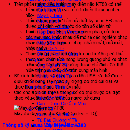
Trên phần mềm điều khiển máy điện não KT88 có thể:
Máy Xét Nghiệm
Điều chỉnh biên độ và tốc độ hiển thị sóng điện
Kính Hiển Vi
não.
Máy Ly Tâm
Chỉnh thông tin cơ bản của bất kỳ sóng EEG nào
Micropipet
được chỉ định với thước đo tần số điện tử
Tủ Sấy – Tủ Ấm
Đánh dấu sóng EEG bằng nghiệm pháp, sử dụng
Hộp Bảo Quản Vaccine
các màu sắc khác nhau để mô tả các nghiệm pháp
Hồi Sức Cấp Cứu
khác nhau (các nghiệm pháp: nhắm mắt, mở mắt,
Máy Sốc Tim
nháp nháy)
Băng Ca Y Tế
Chức năng phân tích năng lượng tự động có thể
Bộ Đặt Nội Khí Quản
thực hiện phân tích năng lượng quang phổ và phát
Dụng Cụ Chẩn Đoán
hiện sóng bệnh lý với sóng được chỉ định. Có thể
Ống Nghe Y Tế
hiển thị nhiều biểu đồ trên cùng màn hình
Máy Đo Huyết Áp
Bộ kích thích ánh sáng với giao diện USB có thể được
Nhiệt Kế Điện Tử
điều khiển bằng tay hoặc tự động, có thể cài đặt và
Khỏe Đẹp Cùng Togu
thực hiện trong quá trình lấy mẫu
Dụng Cụ Phẫu Thuật
Các chế độ hiển thị và thông số có thể được cài đặt
Dụng Cụ Pakistan
theo yêu cầu khác nhau của người sử dụng
Cưa Bột Y Tế
Garô- Dụng Cụ Cầm Máu
Nội Thất Y Tế
Máy đo điện não đồ KT88 (Contec – TQ)
Giường Bệnh Nhân
Tủ Đầu Giường Y Tế
Thông số kỹ thuật Máy Điện Não KT88
Bàn Ăn Cho Bệnh Nhân