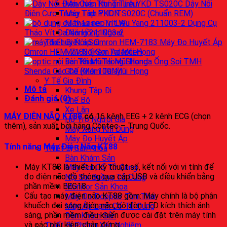
Máy Nén Khí Trị Liệu
Dây Nối
Máy Tập PHCN
Điện Cực Trung Tính YKD TS020C (Chuẩn REM)
Máy Laser Trị Liệu
Dụng Cụ
Đèn Hồng Ngoại
Tháo Vít Đa Năng 211003-2
Thiết Bị Nội Soi
Máy Đo Huyết Áp
Máy Nội Soi Tai Mũi Họng
Omron HEM-7183 (Kèm Adapter)
Bàn Khám Tai Mũi Họng
Ống Soi TMH
Ghế Khám Tai Mũi Họng
Shenda Các Cỡ (Mới 100%)
Y Tế Gia Đình
Mô tả
Khung Tập Đi
Đánh giá (0)
Ghế Bô
Xe Lăn
MÁY ĐIỆN NÃO KT88
có
16 kênh EEG + 2 kênh ECG (chọn
Hỗ Trợ Người Già
thêm), sản xuất bởi hãng Contec – Trung Quốc.
Máy Xông Khí Dung
Máy Đo Huyết Áp
Tính năng Máy Điện Não KT88
Thiết Bị Sản Khoa
Bàn Khám Sản
Máy KT88 là thiết bị kỹ thuật số, kết nối với vi tính để
Máy Soi Cổ Tử Cung
đo điện não đồ thông qua cáp USB và điều khiển bằng
Nội Soi Buồng Tử Cung
phần mềm EEG18.
Monitor Sản Khoa
Cấu tạo máy điện não KT88 gồm: Máy chính là bộ phận
Máy Đo Doppler Tim Thai
khuếch đại sóng điện não, bộ đèn LED kích thích ánh
Máy Áp Lạnh Cổ Tử Cung
sáng, phần mềm điều khiển được cài đặt trên máy tính
Đèn Khám Sản
và các phụ kiện, chân đứng.
Thiết Bị Phòng Xét Nghiệm