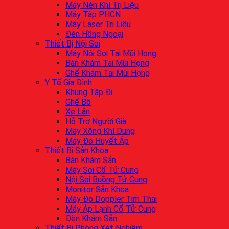
Máy Nén Khí Trị Liệu
Máy Tập PHCN
Máy Laser Trị Liệu
Đèn Hồng Ngoại
Thiết Bị Nội Soi
Máy Nội Soi Tai Mũi Họng
Bàn Khám Tai Mũi Họng
Ghế Khám Tai Mũi Họng
Y Tế Gia Đình
Khung Tập Đi
Ghế Bô
Xe Lăn
Hỗ Trợ Người Già
Máy Xông Khí Dung
Máy Đo Huyết Áp
Thiết Bị Sản Khoa
Bàn Khám Sản
Máy Soi Cổ Tử Cung
Nội Soi Buồng Tử Cung
Monitor Sản Khoa
Máy Đo Doppler Tim Thai
Máy Áp Lạnh Cổ Tử Cung
Đèn Khám Sản
Thiết Bị Phòng Xét Nghiệm