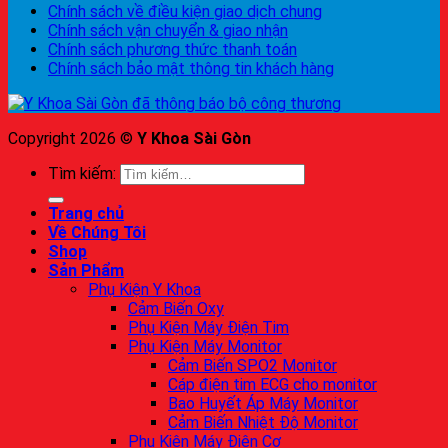
Chính sách về điều kiện giao dịch chung
Chính sách vận chuyển & giao nhận
Chính sách phương thức thanh toán
Chính sách bảo mật thông tin khách hàng
Copyright 2026 ©
Y Khoa Sài Gòn
Tìm kiếm:
Trang chủ
Về Chúng Tôi
Shop
Sản Phẩm
Phụ Kiện Y Khoa
Cảm Biến Oxy
Phụ Kiện Máy Điện Tim
Phụ Kiện Máy Monitor
Cảm Biến SPO2 Monitor
Cáp điện tim ECG cho monitor
Bao Huyết Áp Máy Monitor
Cảm Biến Nhiệt Độ Monitor
Phụ Kiện Máy Điện Cơ