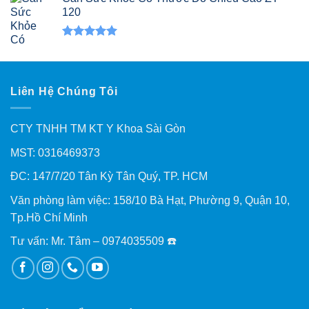
5 sao
120
Được xếp
hạng
5.00
5 sao
Liên Hệ Chúng Tôi
CTY TNHH TM KT Y Khoa Sài Gòn
MST: 0316469373
ĐC: 147/7/20 Tân Kỳ Tân Quý, TP. HCM
Văn phòng làm việc: 158/10 Bà Hạt, Phường 9, Quận 10,
Tp.Hồ Chí Minh
Tư vấn: Mr. Tâm – 0974035509 ☎️