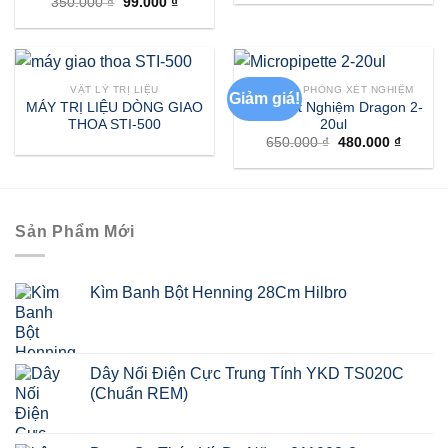
Giá
Giá
350.000
₫
99.000
₫
là:
tại
gốc
hiện
730.000 ₫.
là:
là:
tại
679.000
350.000 ₫.
là:
99.000 ₫.
VẬT LÝ TRỊ LIỆU
THIẾT BỊ PHÒNG XÉT NGHIỆM
Giảm giá!
MÁY TRỊ LIỆU DÒNG GIAO
Pipet Xét Nghiệm Dragon 2-
THOA STI-500
20ul
Giá
Giá
650.000
₫
480.000
₫
gốc
hiện
là:
tại
650.000 ₫.
là:
480.000
Sản Phẩm Mới
Kìm Banh Bột Henning 28Cm Hilbro
Dây Nối Điện Cực Trung Tính YKD TS020C
(Chuẩn REM)