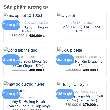
Sản phẩm tương tự
THIẾT BỊ PHÒNG XÉT NGHIỆM
VẬT LÝ TRỊ LIỆU
Giảm giá!
Pipet Xét Nghiệm Dragon
MÁY TRỊ LIỆU KHÍ LẠNH
10-100ul
CRYOZET
Giá
Giá
650.000
₫
480.000
₫
gốc
hiện
là:
tại
650.000 ₫.
là:
480.000 ₫.
KHỎE ĐẸP CÙNG TOGU
THIẾT BỊ PHÒNG XÉT NGHIỆM
Giảm giá!
Giảm giá!
Bóng Tập Yoga Myball Soft
Pipet Xét Nghiệm Dragon 5-
55Cm (Togu – Đức)
50ul
Giá
Giá
Giá
Giá
580.000
₫
480.000
₫
650.000
₫
480.000
₫
gốc
hiện
gốc
hiện
là:
tại
là:
tại
580.000 ₫.
là:
650.000 ₫.
là:
480.000 ₫.
480.000
KHỎE ĐẸP CÙNG TOGU
Giảm giá!
Giảm giá!
Bóng Tập Yoga Myball Soft
HỖ TRỢ NGƯỜI GIÀ
75Cm (Togu – Đức)
Máy Đo Đường Huyết
Giá
Giá
730.000
₫
679.000
₫
Vivachek Ino X (1 Hộp Máy)
gốc
hiện