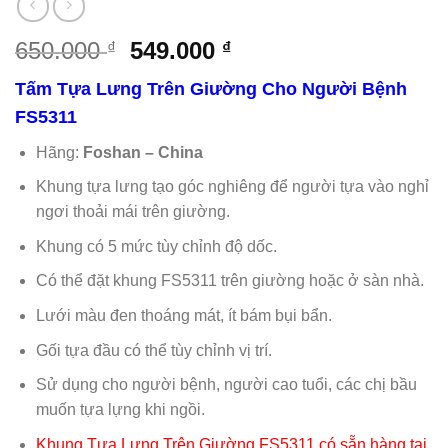
Giá
Giá
650.000
549.000
₫
₫
gốc
hiện
Tấm Tựa Lưng Trên Giường Cho Người Bệnh
là:
tại
FS5311
650.000 ₫.
là:
549.000 ₫.
Hãng:
Foshan – China
Khung tựa lưng tạo góc nghiêng để người tựa vào nghỉ
ngơi thoải mái trên giường.
Khung có 5 mức tùy chỉnh độ dốc.
Có thể đặt khung FS5311 trên giường hoặc ở sàn nhà.
Lưới màu đen thoáng mát, ít bám bụi bẩn.
Gối tựa đầu có thể tùy chỉnh vị trí.
Sử dụng cho người bệnh, người cao tuổi, các chị bầu
muốn tựa lựng khi ngồi.
Khung Tựa Lưng Trên Giường FS5311 có sẵn hàng tại