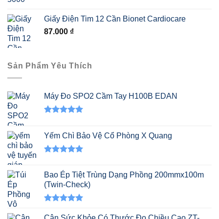
130.000 ₫.
Giấy Điện Tim 12 Cần Bionet Cardiocare
87.000
₫
Sản Phẩm Yêu Thích
Máy Đo SPO2 Cầm Tay H100B EDAN
Được xếp
hạng
5.00
Yếm Chì Bảo Vệ Cổ Phòng X Quang
5 sao
Được xếp
hạng
5.00
Bao Ép Tiệt Trùng Dạng Phồng 200mmx100m
5 sao
(Twin-Check)
Được xếp
hạng
5.00
Cân Sức Khỏe Có Thước Đo Chiều Cao ZT-