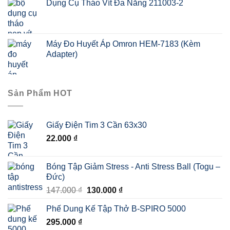
Dụng Cụ Tháo Vít Đa Năng 211003-2
Máy Đo Huyết Áp Omron HEM-7183 (Kèm
Adapter)
Sản Phẩm HOT
Giấy Điện Tim 3 Cần 63x30
22.000
₫
Bóng Tập Giảm Stress - Anti Stress Ball (Togu –
Đức)
Giá
Giá
147.000
₫
130.000
₫
gốc
hiện
Phế Dung Kế Tập Thở B-SPIRO 5000
là:
tại
295.000
₫
147.000 ₫.
là: