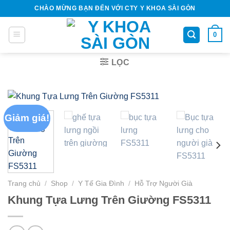
Bỏ
CHÀO MỪNG BẠN ĐẾN VỚI CTY Y KHOA SÀI GÒN
qua
nội
0
dung
LỌC
Giảm giá!
Trang chủ
/
Shop
/
Y Tế Gia Đình
/
Hỗ Trợ Người Già
Khung Tựa Lưng Trên Giường FS5311