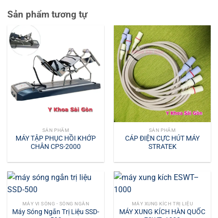
Sản phẩm tương tự
SẢN PHẨM
SẢN PHẨM
MÁY TẬP PHỤC HỒI KHỚP
CÁP ĐIỆN CỰC HÚT MÁY
CHÂN CPS-2000
STRATEK
MÁY VI SÓNG - SÓNG NGẮN
MÁY XUNG KÍCH TRỊ LIỆU
Máy Sóng Ngắn Trị Liệu SSD-
MÁY XUNG KÍCH HÀN QUỐC