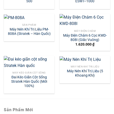
500
ESWT–1000
SẢN PHẨM
Máy Nén Khí Trị Liệu PM-
MÁY ĐIỆN CHÂM
808A (Stratek – Hàn Quốc)
Máy Điện Châm 6 Cọc KWD-
808I (Giắc Vuông)
1.620.000
₫
MÁY NÉN KHÍ TRỊ LIỆU
Máy Nén Khí Trị Liệu (5
MÁY KÉO GIÃN CỘT SỐNG
Khoang Khí)
Đai Kéo Giãn Cột Sống
Stratek Hàn Quốc (Mới
100%)
Sản Phẩm Mới