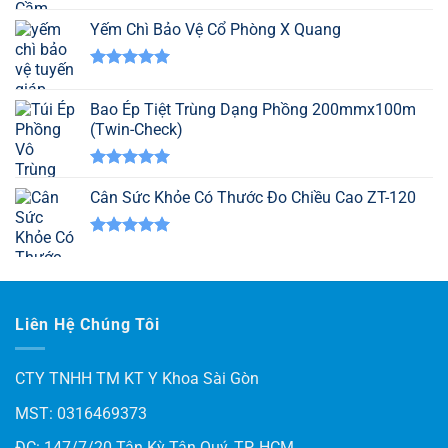
hạng
5.00
Yếm Chì Bảo Vệ Cổ Phòng X Quang
5 sao
Được xếp
hạng
5.00
Bao Ép Tiệt Trùng Dạng Phồng 200mmx100m
5 sao
(Twin-Check)
Được xếp
hạng
Cân Sức Khỏe Có Thước Đo Chiều Cao ZT-120
5.00
5 sao
Được xếp
hạng
5.00
5 sao
Liên Hệ Chúng Tôi
CTY TNHH TM KT Y Khoa Sài Gòn
MST: 0316469373
ĐC: 147/7/20 Tân Kỳ Tân Quý, TP. HCM