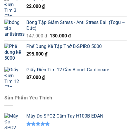
22.000
₫
Bóng Tập Giảm Stress - Anti Stress Ball (Togu –
Đức)
Giá
Giá
147.000
₫
130.000
₫
gốc
hiện
Phế Dung Kế Tập Thở B-SPIRO 5000
là:
tại
295.000
₫
147.000 ₫.
là:
130.000 ₫.
Giấy Điện Tim 12 Cần Bionet Cardiocare
87.000
₫
Sản Phẩm Yêu Thích
Máy Đo SPO2 Cầm Tay H100B EDAN
Được xếp