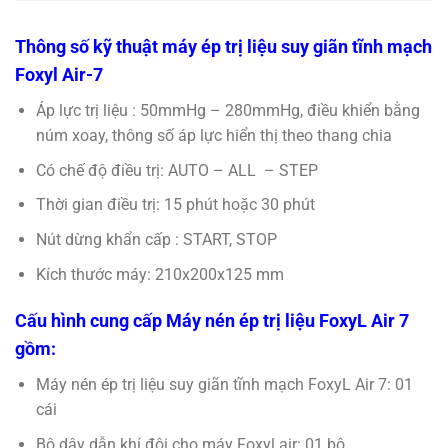
Thông số kỹ thuật máy ép trị liệu suy giãn tĩnh mạch
Foxyl Air-7
Áp lực trị liệu : 50mmHg – 280mmHg, điều khiển bằng
núm xoay, thông số áp lực hiển thị theo thang chia
Có chế độ điều trị: AUTO – ALL – STEP
Thời gian điều trị: 15 phút hoặc 30 phút
Nút dừng khẩn cấp : START, STOP
Kích thước máy: 210x200x125 mm
Cấu hình cung cấp Máy nén ép trị liệu FoxyL Air 7
gồm:
Máy nén ép trị liệu suy giãn tĩnh mạch FoxyL Air 7: 01
cái
Bộ dây dẫn khí đôi cho máy Foxyl air: 01 bộ