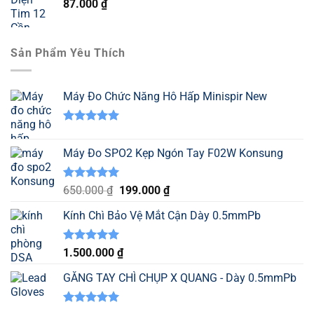
87.000
₫
Sản Phẩm Yêu Thích
Máy Đo Chức Năng Hô Hấp Minispir New
Được xếp
hạng
5.00
Máy Đo SPO2 Kẹp Ngón Tay F02W Konsung
5 sao
Được xếp
Giá
Giá
650.000
₫
199.000
₫
hạng
5.00
gốc
hiện
5 sao
Kính Chì Bảo Vệ Mắt Cận Dày 0.5mmPb
là:
tại
650.000 ₫.
là:
199.000 ₫.
Được xếp
1.500.000
₫
hạng
5.00
5 sao
GĂNG TAY CHÌ CHỤP X QUANG - Dày 0.5mmPb
Được xếp