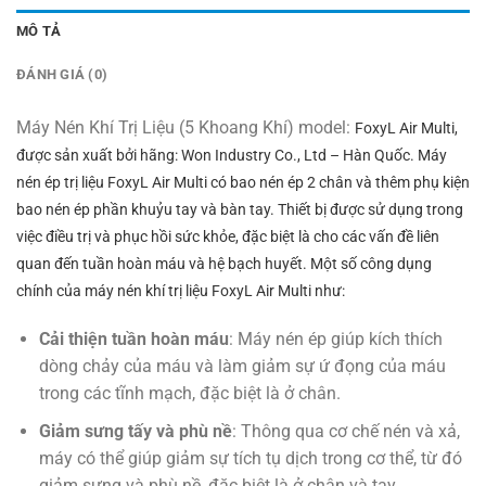
MÔ TẢ
ĐÁNH GIÁ (0)
Máy Nén Khí Trị Liệu (5 Khoang Khí) model:
FoxyL Air Multi,
được sản xuất bởi hãng:
Won Industry Co., Ltd – Hàn Quốc. Máy
nén ép trị liệu FoxyL Air Multi có bao nén ép 2 chân và thêm phụ kiện
bao nén ép phần khuỷu tay và bàn tay. Thiết bị được sử dụng trong
việc điều trị và phục hồi sức khỏe, đặc biệt là cho các vấn đề liên
quan đến tuần hoàn máu và hệ bạch huyết. Một số công dụng
chính của máy nén khí trị liệu FoxyL Air Multi như:
Cải thiện tuần hoàn máu
: Máy nén ép giúp kích thích
dòng chảy của máu và làm giảm sự ứ đọng của máu
trong các tĩnh mạch, đặc biệt là ở chân.
Giảm sưng tấy và phù nề
: Thông qua cơ chế nén và xả,
máy có thể giúp giảm sự tích tụ dịch trong cơ thể, từ đó
giảm sưng và phù nề, đặc biệt là ở chân và tay.