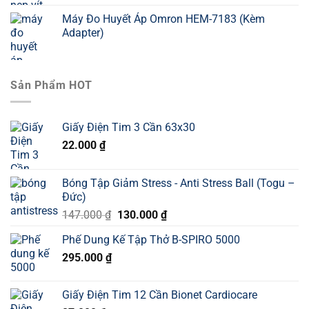
Máy Đo Huyết Áp Omron HEM-7183 (Kèm
Adapter)
Sản Phẩm HOT
Giấy Điện Tim 3 Cần 63x30
22.000
₫
Bóng Tập Giảm Stress - Anti Stress Ball (Togu –
Đức)
Giá
Giá
147.000
₫
130.000
₫
gốc
hiện
Phế Dung Kế Tập Thở B-SPIRO 5000
là:
tại
295.000
₫
147.000 ₫.
là:
130.000 ₫.
Giấy Điện Tim 12 Cần Bionet Cardiocare