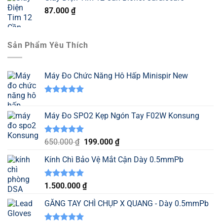
87.000
₫
Sản Phẩm Yêu Thích
Máy Đo Chức Năng Hô Hấp Minispir New
Được xếp
hạng
5.00
Máy Đo SPO2 Kẹp Ngón Tay F02W Konsung
5 sao
Được xếp
Giá
Giá
650.000
₫
199.000
₫
hạng
5.00
gốc
hiện
5 sao
Kính Chì Bảo Vệ Mắt Cận Dày 0.5mmPb
là:
tại
650.000 ₫.
là:
199.000 ₫.
Được xếp
1.500.000
₫
hạng
5.00
5 sao
GĂNG TAY CHÌ CHỤP X QUANG - Dày 0.5mmPb