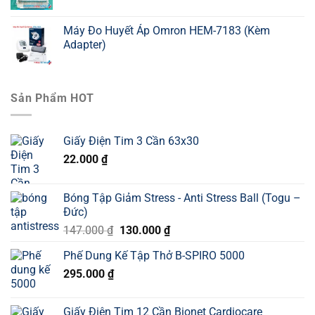
Máy Đo Huyết Áp Omron HEM-7183 (Kèm
Adapter)
Sản Phẩm HOT
Giấy Điện Tim 3 Cần 63x30
22.000
₫
Bóng Tập Giảm Stress - Anti Stress Ball (Togu –
Đức)
Giá
Giá
147.000
₫
130.000
₫
gốc
hiện
Phế Dung Kế Tập Thở B-SPIRO 5000
là:
tại
295.000
₫
147.000 ₫.
là:
130.000 ₫.
Giấy Điện Tim 12 Cần Bionet Cardiocare