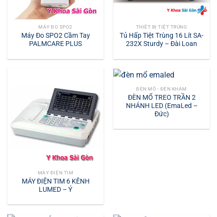
MÁY ĐO SPO2
THIẾT BỊ TIỆT TRÙNG
Máy Đo SPO2 Cầm Tay
Tủ Hấp Tiệt Trùng 16 Lít SA-
PALMCARE PLUS
232X Sturdy – Đài Loan
ĐÈN MỔ - ĐÈN KHÁM
ĐÈN MỔ TREO TRẦN 2
NHÁNH LED (EmaLed –
Đức)
MÁY ĐIỆN TIM
MÁY ĐIỆN TIM 6 KÊNH
LUMED – Ý