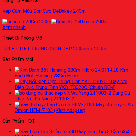
Dụng Cụ Pakistan
Kẹp Cầm Máu Đơn Cực DeBakey 24Cm
Xem nhanh
Thiết Bị Phòng Mổ
TÚI ÉP TIỆT TRÙNG CUỘN DẸP 200mm x 200m
Sản Phẩm Mới
Kìm
Banh Bột Henning 28Cm Hilbro
Dây Nối
Điện Cực Trung Tính YKD TS020C (Chuẩn REM)
Dụng Cụ
Tháo Vít Đa Năng 211003-2
Máy Đo Huyết Áp
Omron HEM-7183 (Kèm Adapter)
Sản Phẩm HOT
Giấy Điện Tim 3 Cần 63x30