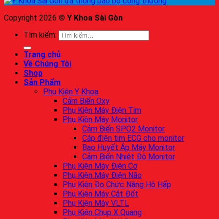
Copyright 2026 ©
Y Khoa Sài Gòn
Tìm kiếm:
Trang chủ
Về Chúng Tôi
Shop
Sản Phẩm
Phụ Kiện Y Khoa
Cảm Biến Oxy
Phụ Kiện Máy Điện Tim
Phụ Kiện Máy Monitor
Cảm Biến SPO2 Monitor
Cáp điện tim ECG cho monitor
Bao Huyết Áp Máy Monitor
Cảm Biến Nhiệt Độ Monitor
Phụ Kiện Máy Điện Cơ
Phụ Kiện Máy Điện Não
Phụ Kiện Đo Chức Năng Hô Hấp
Phụ Kiện Máy Cắt Đốt
Phụ Kiện Máy VLTL
Phụ Kiện Chụp X Quang