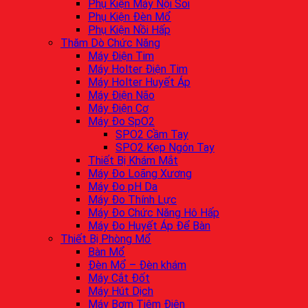
Phụ Kiện Máy Nội Soi
Phụ Kiện Đèn Mổ
Phụ Kiện Nồi Hấp
Thăm Dò Chức Năng
Máy Điện Tim
Máy Holter Điện Tim
Máy Holter Huyết Áp
Máy Điện Não
Máy Điện Cơ
Máy Đo SpO2
SPO2 Cầm Tay
SPO2 Kẹp Ngón Tay
Thiết Bị Khám Mắt
Máy Đo Loãng Xương
Máy Đo pH Da
Máy Đo Thính Lực
Máy Đo Chức Năng Hô Hấp
Máy Đo Huyết Áp Để Bàn
Thiết Bị Phòng Mổ
Bàn Mổ
Đèn Mổ – Đèn khám
Máy Cắt Đốt
Máy Hút Dịch
Máy Bơm Tiêm Điện