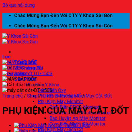
Bỏ qua nội dung
Chào Mừng Bạn Đến Với CTY Y Khoa Sài Gòn
Chào Mừng Bạn Đến Với CTY Y Khoa Sài Gòn
Lọc
Trang chủ
Về Chúng Tôi
Shop
Sản Phẩm
Phụ Kiện Y Khoa
Cảm Biến Oxy
Trang chủ
/
Shop
Phụ Kiện Máy Điện Tim
/
Thiết Bị Phòng Mổ
/
Máy Cắt Đốt
Phụ Kiện Máy Monitor
Cảm Biến SPO2 Monitor
PHỤ KIỆN CỦA MÁY CẮT ĐỐT
Cáp điện tim ECG cho monitor
Bao Huyết Áp Máy Monitor
Cảm Biến Nhiệt Độ Monitor
Phụ Kiện Máy Điện Cơ