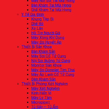
Máy Nội Soi Tai Mũi Họng
Bàn Khám Tai Mũi Họng
Ghế Khám Tai Mũi Họng
Y Tế Gia Đình
Khung Tập Đi
Ghế Bô
Xe Lăn
Hỗ Trợ Người Già
Máy Xông Khí Dung
Máy Đo Huyết Áp
Thiết Bị Sản Khoa
Bàn Khám Sản
Máy Soi Cổ Tử Cung
Nội Soi Buồng Tử Cung
Monitor Sản Khoa
Máy Đo Doppler Tim Thai
Máy Áp Lạnh Cổ Tử Cung
Đèn Khám Sản
Thiết Bị Phòng Xét Nghiệm
Máy Xét Nghiệm
Kính Hiển Vi
Máy Ly Tâm
Micropipet
Tủ Sấy – Tủ Ấm