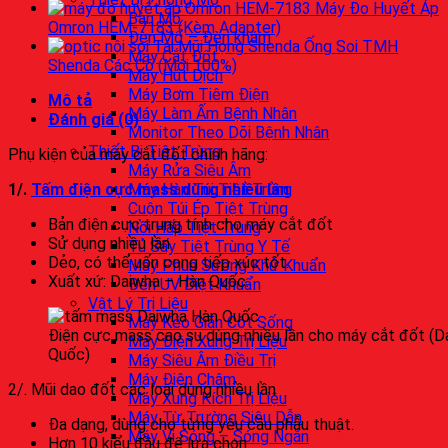
Máy Đo Huyết Áp
Bàn Mổ
Omron HEM-7183 (Kèm Adapter)
Đèn Mổ – Đèn khám
Ống Soi TMH
Máy Cắt Đốt
Shenda Các Cỡ (Mới 100%)
Máy Hút Dịch
Máy Bơm Tiêm Điện
Mô tả
Máy Làm Ấm Bệnh Nhân
Đánh giá (0)
Monitor Theo Dõi Bệnh Nhân
Thiết Bị Tiệt Trùng
Phụ kiện của máy cắt đốt chính hãng:
Máy Rửa Siêu Âm
1/.
Tấm điện cực mass dùng nhiều lần
Máy Hàn Túi Tiệt Trùng
Cuộn Túi Ép Tiệt Trùng
Bản điện cực trung tính cho máy cắt đốt
Nồi Hấp Tiệt Trùng
Sử dụng nhiều lần
Tủ Sấy Tiệt Trùng Y Tế
Dẻo, có thể uốn cong tiếp xúc tốt.
Máy Phun Sương Khử Khuẩn
Xuất xứ: Daiwha – Hàn Quốc.
Đèn UV Diệt Khuẩn
Vật Lý Trị Liệu
Máy Kéo Giãn Cột Sống
Điện cực mass cao su dùng nhiều lần cho máy cắt đốt (D
Máy Điện Xung Trị Liệu
Quốc)
Máy Siêu Âm Điều Trị
Máy Điện Châm
2/. Mũi dao đốt các loại dùng nhiều lần
Máy Xung Kích Trị Liệu
Máy Từ Trường Siêu Dẫn
Đa dạng, dùng cho từng yêu cầu phẫu thuật.
Máy Vi Sóng – Sóng Ngắn
Hơn 10 kiểu đầu để lựa chọn.