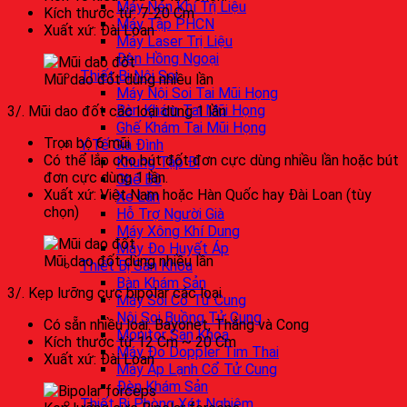
Máy Nén Khí Trị Liệu
Kích thước từ: 7-20 Cm
Máy Tập PHCN
Xuất xứ: Đài Loan
Máy Laser Trị Liệu
Đèn Hồng Ngoại
Thiết Bị Nội Soi
Mũi dao đốt dùng nhiều lần
Máy Nội Soi Tai Mũi Họng
Bàn Khám Tai Mũi Họng
3/. Mũi dao đốt các loại dùng 1 lần
Ghế Khám Tai Mũi Họng
Trọn bộ 6 mũi
Y Tế Gia Đình
Có thể lắp cho bút đốt đơn cực dùng nhiều lần hoặc bút
Khung Tập Đi
đơn cực dùng 1 lần.
Ghế Bô
Xuất xứ: Việt Nam hoặc Hàn Quốc hay Đài Loan (tùy
Xe Lăn
chọn)
Hỗ Trợ Người Già
Máy Xông Khí Dung
Máy Đo Huyết Áp
Mũi dao đốt dùng nhiều lần
Thiết Bị Sản Khoa
Bàn Khám Sản
3/. Kẹp lưỡng cực bipolar các loại
Máy Soi Cổ Tử Cung
Nội Soi Buồng Tử Cung
Có sẵn nhiều loại: Bayonet, Thẳng và Cong
Monitor Sản Khoa
Kích thước từ 12 Cm ~ 20 Cm
Máy Đo Doppler Tim Thai
Xuất xứ: Đài Loan
Máy Áp Lạnh Cổ Tử Cung
Đèn Khám Sản
Thiết Bị Phòng Xét Nghiệm