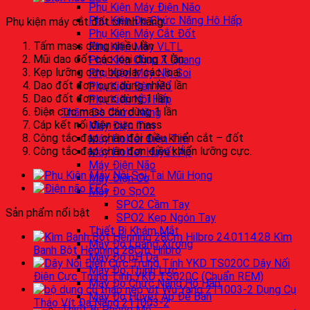
Phụ Kiện Máy Điện Não
Phụ Kiện Đo Chức Năng Hô Hấp
Phụ kiện máy cắt đốt chính hãng:
Phụ Kiện Máy Cắt Đốt
Tấm mass dùng nhiều lần
Phụ Kiện Máy VLTL
Mũi dao đốt các loại dùng 1 lần
Phụ Kiện Chụp X Quang
Kẹp lưỡng cực bipolar các loại
Phụ Kiện Máy Nội Soi
Dao đốt đơn cực dùng nhiều lần
Phụ Kiện Đèn Mổ
Dao đốt đơn cực dùng 1 lần
Phụ Kiện Nồi Hấp
Điện cực mass dán dùng 1 lần
Thăm Dò Chức Năng
Cáp kết nối điện cực mass
Máy Điện Tim
Công tắc đạp chân đôi điều khiển cắt – đốt
Máy Holter Điện Tim
Công tắc đạp chân đơn điều khiển lưỡng cực.
Máy Holter Huyết Áp
Máy Điện Não
Máy Điện Cơ
Máy Đo SpO2
SPO2 Cầm Tay
Sản phẩm nổi bật
SPO2 Kẹp Ngón Tay
Thiết Bị Khám Mắt
Kìm
Máy Đo Loãng Xương
Banh Bột Henning 28Cm Hilbro
Máy Đo pH Da
Dây Nối
Máy Đo Thính Lực
Điện Cực Trung Tính YKD TS020C (Chuẩn REM)
Máy Đo Chức Năng Hô Hấp
Dụng Cụ
Máy Đo Huyết Áp Để Bàn
Tháo Vít Đa Năng 211003-2
Thiết Bị Phòng Mổ