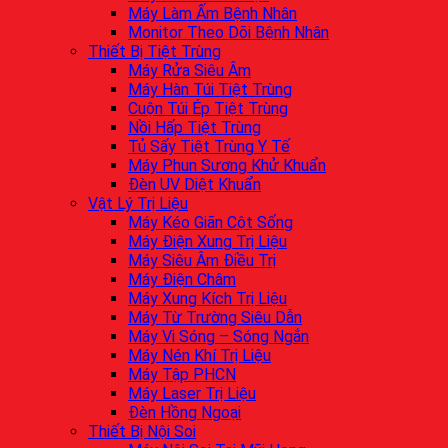
Máy Làm Ấm Bệnh Nhân
Monitor Theo Dõi Bệnh Nhân
Thiết Bị Tiệt Trùng
Máy Rửa Siêu Âm
Máy Hàn Túi Tiệt Trùng
Cuộn Túi Ép Tiệt Trùng
Nồi Hấp Tiệt Trùng
Tủ Sấy Tiệt Trùng Y Tế
Máy Phun Sương Khử Khuẩn
Đèn UV Diệt Khuẩn
Vật Lý Trị Liệu
Máy Kéo Giãn Cột Sống
Máy Điện Xung Trị Liệu
Máy Siêu Âm Điều Trị
Máy Điện Châm
Máy Xung Kích Trị Liệu
Máy Từ Trường Siêu Dẫn
Máy Vi Sóng – Sóng Ngắn
Máy Nén Khí Trị Liệu
Máy Tập PHCN
Máy Laser Trị Liệu
Đèn Hồng Ngoại
Thiết Bị Nội Soi