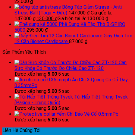
22.000
₫
Bóng Tập Giảm Stress - Anti
Stress Ball (Togu – Đức)
147.000
₫
Giá gốc là:
147.000 ₫.
130.000
₫
Giá hiện tại là: 130.000 ₫.
Phế Dung Kế Tập Thở B-SPIRO
5000
295.000
₫
Giấy Điện Tim
12 Cần Bionet Cardiocare
87.000
₫
Sản Phẩm Yêu Thích
Cân
Sức Khỏe Có Thước Đo Chiều Cao ZT-120
Được xếp hạng
5.00
5 sao
Áo Chì X Quang Có Cổ Dày
0.35mmPb
Được xếp hạng
5.00
5 sao
Túi Hấp Tiệt Trùng Tyvek
(Pakion - Trung Quốc)
Được xếp hạng
5.00
5 sao
Yếm Chì Bảo Vệ Cổ 0.5mmPb
Được xếp hạng
5.00
5 sao
Liên Hệ Chúng Tôi