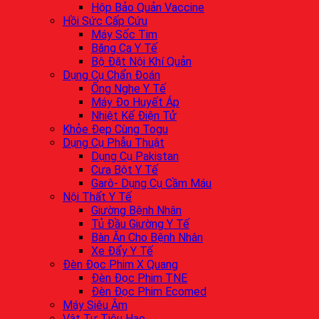
Hộp Bảo Quản Vaccine
Hồi Sức Cấp Cứu
Máy Sốc Tim
Băng Ca Y Tế
Bộ Đặt Nội Khí Quản
Dụng Cụ Chẩn Đoán
Ống Nghe Y Tế
Máy Đo Huyết Áp
Nhiệt Kế Điện Tử
Khỏe Đẹp Cùng Togu
Dụng Cụ Phẫu Thuật
Dụng Cụ Pakistan
Cưa Bột Y Tế
Garô- Dụng Cụ Cầm Máu
Nội Thất Y Tế
Giường Bệnh Nhân
Tủ Đầu Giường Y Tế
Bàn Ăn Cho Bệnh Nhân
Xe Đẩy Y Tế
Đèn Đọc Phim X Quang
Đèn Đọc Phim TNE
Đèn Đọc Phim Ecomed
Máy Siêu Âm
Vật Tư Tiêu Hao