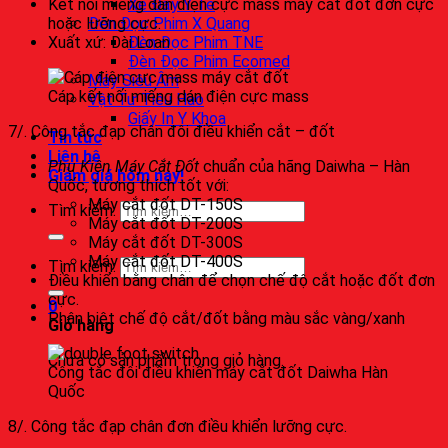
Kết nối miếng dán điện cực mass máy cắt đốt đơn cực
Xe Đẩy Y Tế
hoặc lưỡng cực.
Đèn Đọc Phim X Quang
Xuất xứ: Đài Loan
Đèn Đọc Phim TNE
Đèn Đọc Phim Ecomed
Máy Siêu Âm
Cáp kết nối miếng dán điện cực mass
Vật Tư Tiêu Hao
Giấy In Y Khoa
7/. Công tắc đạp chân đôi điều khiển cắt – đốt
Tin tức
Liên hệ
Phụ Kiện Máy Cắt Đốt
chuẩn của hãng Daiwha – Hàn
Giảm giá hôm nay!
Quốc, tương thích tốt với:
Máy cắt đốt DT-150S
Tìm kiếm:
Máy cắt đốt DT-200S
Máy cắt đốt DT-300S
Máy cắt đốt DT-400S
Tìm kiếm:
Điều khiển bằng chân để chọn chế độ cắt hoặc đốt đơn
cực.
0
Phân biệt chế độ cắt/đốt bằng màu sắc vàng/xanh
Giỏ hàng
Chưa có sản phẩm trong giỏ hàng.
Công tắc đôi điều khiển máy cắt đốt Daiwha Hàn
Quốc
8/. Công tắc đạp chân đơn điều khiển lưỡng cực.