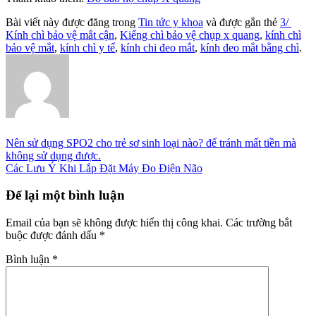
Bài viết này được đăng trong
Tin tức y khoa
và được gắn thẻ
3/
Kính chì bảo vệ mắt cận
,
Kiếng chì bảo vệ chụp x quang
,
kính chì
bảo vệ mắt
,
kính chì y tế
,
kính chi đeo mắt
,
kính đeo mắt bằng chì
.
Nên sử dụng SPO2 cho trẻ sơ sinh loại nào? để tránh mất tiền mà
không sử dụng được.
Các Lưu Ý Khi Lắp Đặt Máy Đo Điện Não
Để lại một bình luận
Email của bạn sẽ không được hiển thị công khai.
Các trường bắt
buộc được đánh dấu
*
Bình luận
*