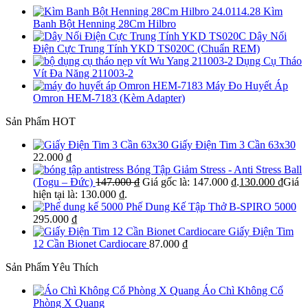
Kìm
Banh Bột Henning 28Cm Hilbro
Dây Nối
Điện Cực Trung Tính YKD TS020C (Chuẩn REM)
Dụng Cụ Tháo
Vít Đa Năng 211003-2
Máy Đo Huyết Áp
Omron HEM-7183 (Kèm Adapter)
Sản Phẩm HOT
Giấy Điện Tim 3 Cần 63x30
22.000
₫
Bóng Tập Giảm Stress - Anti Stress Ball
(Togu – Đức)
147.000
₫
Giá gốc là: 147.000 ₫.
130.000
₫
Giá
hiện tại là: 130.000 ₫.
Phế Dung Kế Tập Thở B-SPIRO 5000
295.000
₫
Giấy Điện Tim
12 Cần Bionet Cardiocare
87.000
₫
Sản Phẩm Yêu Thích
Áo Chì Không Cổ
Phòng X Quang