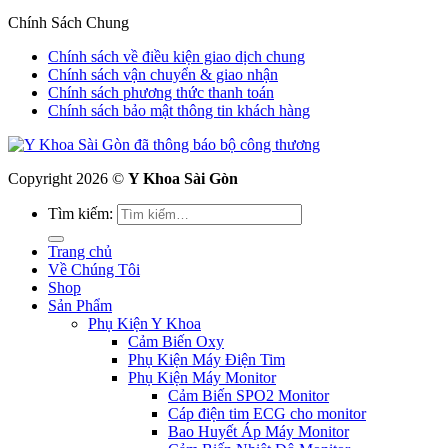
Chính Sách Chung
Chính sách về điều kiện giao dịch chung
Chính sách vận chuyển & giao nhận
Chính sách phương thức thanh toán
Chính sách bảo mật thông tin khách hàng
Copyright 2026 ©
Y Khoa Sài Gòn
Tìm kiếm:
Trang chủ
Về Chúng Tôi
Shop
Sản Phẩm
Phụ Kiện Y Khoa
Cảm Biến Oxy
Phụ Kiện Máy Điện Tim
Phụ Kiện Máy Monitor
Cảm Biến SPO2 Monitor
Cáp điện tim ECG cho monitor
Bao Huyết Áp Máy Monitor