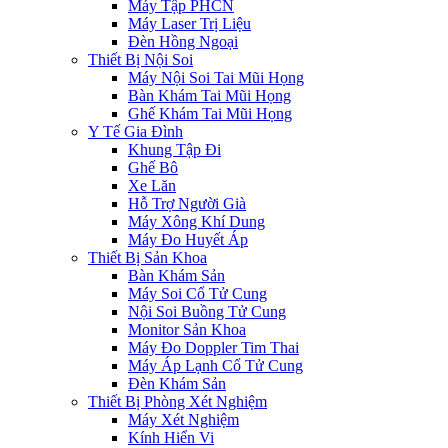
Máy Tập PHCN
Máy Laser Trị Liệu
Đèn Hồng Ngoại
Thiết Bị Nội Soi
Máy Nội Soi Tai Mũi Họng
Bàn Khám Tai Mũi Họng
Ghế Khám Tai Mũi Họng
Y Tế Gia Đình
Khung Tập Đi
Ghế Bô
Xe Lăn
Hỗ Trợ Người Già
Máy Xông Khí Dung
Máy Đo Huyết Áp
Thiết Bị Sản Khoa
Bàn Khám Sản
Máy Soi Cổ Tử Cung
Nội Soi Buồng Tử Cung
Monitor Sản Khoa
Máy Đo Doppler Tim Thai
Máy Áp Lạnh Cổ Tử Cung
Đèn Khám Sản
Thiết Bị Phòng Xét Nghiệm
Máy Xét Nghiệm
Kính Hiển Vi