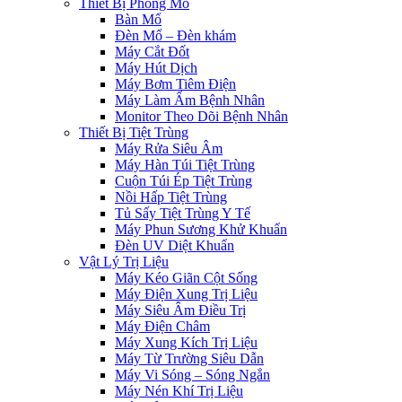
Thiết Bị Phòng Mổ
Bàn Mổ
Đèn Mổ – Đèn khám
Máy Cắt Đốt
Máy Hút Dịch
Máy Bơm Tiêm Điện
Máy Làm Ấm Bệnh Nhân
Monitor Theo Dõi Bệnh Nhân
Thiết Bị Tiệt Trùng
Máy Rửa Siêu Âm
Máy Hàn Túi Tiệt Trùng
Cuộn Túi Ép Tiệt Trùng
Nồi Hấp Tiệt Trùng
Tủ Sấy Tiệt Trùng Y Tế
Máy Phun Sương Khử Khuẩn
Đèn UV Diệt Khuẩn
Vật Lý Trị Liệu
Máy Kéo Giãn Cột Sống
Máy Điện Xung Trị Liệu
Máy Siêu Âm Điều Trị
Máy Điện Châm
Máy Xung Kích Trị Liệu
Máy Từ Trường Siêu Dẫn
Máy Vi Sóng – Sóng Ngắn
Máy Nén Khí Trị Liệu