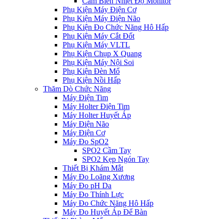
Cảm Biến Nhiệt Độ Monitor
Phụ Kiện Máy Điện Cơ
Phụ Kiện Máy Điện Não
Phụ Kiện Đo Chức Năng Hô Hấp
Phụ Kiện Máy Cắt Đốt
Phụ Kiện Máy VLTL
Phụ Kiện Chụp X Quang
Phụ Kiện Máy Nội Soi
Phụ Kiện Đèn Mổ
Phụ Kiện Nồi Hấp
Thăm Dò Chức Năng
Máy Điện Tim
Máy Holter Điện Tim
Máy Holter Huyết Áp
Máy Điện Não
Máy Điện Cơ
Máy Đo SpO2
SPO2 Cầm Tay
SPO2 Kẹp Ngón Tay
Thiết Bị Khám Mắt
Máy Đo Loãng Xương
Máy Đo pH Da
Máy Đo Thính Lực
Máy Đo Chức Năng Hô Hấp
Máy Đo Huyết Áp Để Bàn