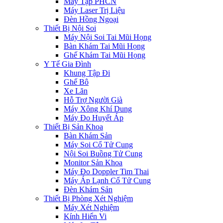
Máy Tập PHCN
Máy Laser Trị Liệu
Đèn Hồng Ngoại
Thiết Bị Nội Soi
Máy Nội Soi Tai Mũi Họng
Bàn Khám Tai Mũi Họng
Ghế Khám Tai Mũi Họng
Y Tế Gia Đình
Khung Tập Đi
Ghế Bô
Xe Lăn
Hỗ Trợ Người Già
Máy Xông Khí Dung
Máy Đo Huyết Áp
Thiết Bị Sản Khoa
Bàn Khám Sản
Máy Soi Cổ Tử Cung
Nội Soi Buồng Tử Cung
Monitor Sản Khoa
Máy Đo Doppler Tim Thai
Máy Áp Lạnh Cổ Tử Cung
Đèn Khám Sản
Thiết Bị Phòng Xét Nghiệm
Máy Xét Nghiệm
Kính Hiển Vi