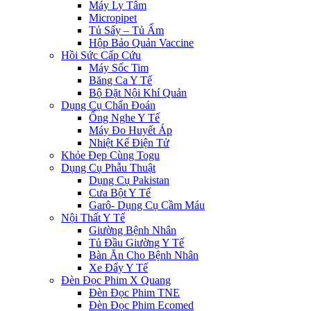
Máy Ly Tâm
Micropipet
Tủ Sấy – Tủ Ấm
Hộp Bảo Quản Vaccine
Hồi Sức Cấp Cứu
Máy Sốc Tim
Băng Ca Y Tế
Bộ Đặt Nội Khí Quản
Dụng Cụ Chẩn Đoán
Ống Nghe Y Tế
Máy Đo Huyết Áp
Nhiệt Kế Điện Tử
Khỏe Đẹp Cùng Togu
Dụng Cụ Phẫu Thuật
Dụng Cụ Pakistan
Cưa Bột Y Tế
Garô- Dụng Cụ Cầm Máu
Nội Thất Y Tế
Giường Bệnh Nhân
Tủ Đầu Giường Y Tế
Bàn Ăn Cho Bệnh Nhân
Xe Đẩy Y Tế
Đèn Đọc Phim X Quang
Đèn Đọc Phim TNE
Đèn Đọc Phim Ecomed