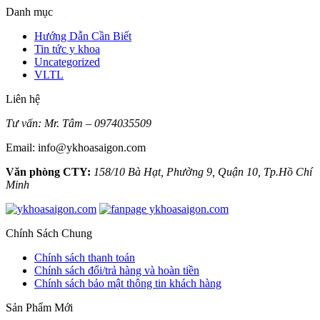
Danh mục
Hướng Dẫn Cần Biết
Tin tức y khoa
Uncategorized
VLTL
Liên hệ
Tư vấn: Mr. Tâm – 0974035509
Email: info@ykhoasaigon.com
Văn phòng CTY:
158/10 Bà Hạt, Phường 9, Quận 10, Tp.Hồ Chí
Minh
Chính Sách Chung
Chính sách thanh toán
Chính sách đổi/trả hàng và hoàn tiền
Chính sách bảo mật thông tin khách hàng
Sản Phẩm Mới