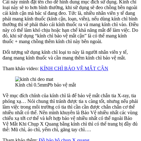
Cái này mình đặt tên cho dễ hình dung mục đích sử dụng. Kính chì
loại này sẽ to hơn bình thường, khi sử dụng sẽ đeo chồng bên ngoài
cái kính cận mà bác sĩ đang đeo. Tức là, nhiều nhân viên y tế đang
phải mang kính thuốc (kính cận, loạn, viễn), nếu dùng kính chì bình
thường thì sẽ phải tháo cái kính thuốc ra và mang kính chì vào. Điều
này có thể làm khó chịu hoặc hạn chế khả năng mắt để làm việc. Do
đó, khi sử dụng “kính chì bảo vệ mắt cận” là có thể mang kính
thuốc + mang chồng thêm kính chì này bên ngoài.
Đối tượng sử dụng kính chì loại to này là người nhân viên y tế,
đang mang kính thuốc và cần mang thêm kính chì bảo vệ mắt.
Tham khảo video:
KÍNH CHÌ BẢO VỆ MẮT CẬN
Kính chì 0.5mmPb bảo vệ mắt
Về mục đích chính của kính chì là để bảo vệ mắt chắn tia X-ray, tia
phóng xạ… Nói chung thì tránh được tia x càng tốt, nhưng nếu phải
làm việc trong môi trường có tia thì cần cần được chắn chắn cơ thể
nhiều nhất có thể. Nên mình khuyên là Bảo Vệ nhiều nhất các vùng
chiếu xạ tới cơ thể và kết hợp bảo vệ nhiều nhất có thể ngoài Bảo
Vệ Mắt Khi Chụp X Quang bằng kính chì thì có thể trang bị đầy đủ
thê: Mũ chì, áo chì, yếm chì, găng tay chì….
Tham khảo thêm:
Đồ bảo hộ chụp X quang