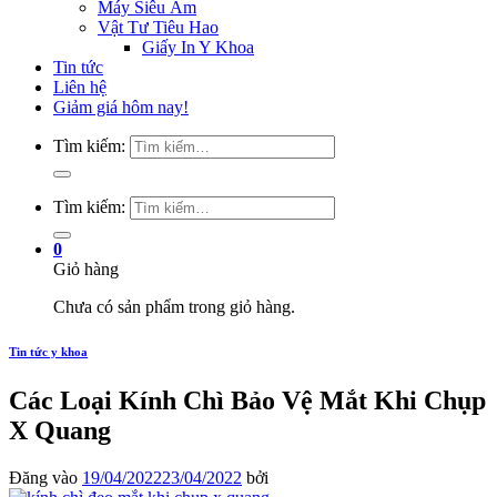
Máy Siêu Âm
Vật Tư Tiêu Hao
Giấy In Y Khoa
Tin tức
Liên hệ
Giảm giá hôm nay!
Tìm kiếm:
Tìm kiếm:
0
Giỏ hàng
Chưa có sản phẩm trong giỏ hàng.
Tin tức y khoa
Các Loại Kính Chì Bảo Vệ Mắt Khi Chụp
X Quang
Đăng vào
19/04/2022
23/04/2022
bởi