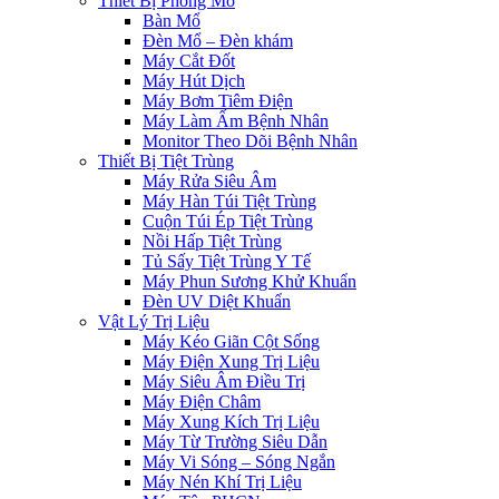
Thiết Bị Phòng Mổ
Bàn Mổ
Đèn Mổ – Đèn khám
Máy Cắt Đốt
Máy Hút Dịch
Máy Bơm Tiêm Điện
Máy Làm Ấm Bệnh Nhân
Monitor Theo Dõi Bệnh Nhân
Thiết Bị Tiệt Trùng
Máy Rửa Siêu Âm
Máy Hàn Túi Tiệt Trùng
Cuộn Túi Ép Tiệt Trùng
Nồi Hấp Tiệt Trùng
Tủ Sấy Tiệt Trùng Y Tế
Máy Phun Sương Khử Khuẩn
Đèn UV Diệt Khuẩn
Vật Lý Trị Liệu
Máy Kéo Giãn Cột Sống
Máy Điện Xung Trị Liệu
Máy Siêu Âm Điều Trị
Máy Điện Châm
Máy Xung Kích Trị Liệu
Máy Từ Trường Siêu Dẫn
Máy Vi Sóng – Sóng Ngắn
Máy Nén Khí Trị Liệu