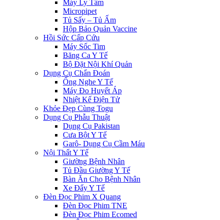
Máy Ly Tâm
Micropipet
Tủ Sấy – Tủ Ấm
Hộp Bảo Quản Vaccine
Hồi Sức Cấp Cứu
Máy Sốc Tim
Băng Ca Y Tế
Bộ Đặt Nội Khí Quản
Dụng Cụ Chẩn Đoán
Ống Nghe Y Tế
Máy Đo Huyết Áp
Nhiệt Kế Điện Tử
Khỏe Đẹp Cùng Togu
Dụng Cụ Phẫu Thuật
Dụng Cụ Pakistan
Cưa Bột Y Tế
Garô- Dụng Cụ Cầm Máu
Nội Thất Y Tế
Giường Bệnh Nhân
Tủ Đầu Giường Y Tế
Bàn Ăn Cho Bệnh Nhân
Xe Đẩy Y Tế
Đèn Đọc Phim X Quang
Đèn Đọc Phim TNE
Đèn Đọc Phim Ecomed