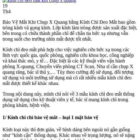
19
Th4
Bảo Vệ Mắt Khi Chụp X Quang bằng Kính Chì Đeo Mắt bao gồm
tròng kính và gọng kính. Lớp kính làm tròng được sản xuất đặc biệt,
bên trong có chứa thành phần chì để chắn tia bức xạ nhưng vẫn
trong suốt cho trường nhìn mắt được tốt nhất.
Kính chì đeo mắt phù hợp cho việc nghiên cứu bức xạ trong các
lĩnh vực quốc gia, quốc phòng, nghiên cứu khoa học, công nghiệp
và khai thác mỏ, y tế… Đặc biệt là các kỹ thuật viên vận hành
phòng X-quang, Chuyên viên phòng CT Scan, Nha sĩ cần chụp X
quang răng, bác sĩ thú y,… Tùy theo cường độ sử dụng, đối tượng
sử dụng và môi trường sử dụng mà có rất nhiều mẫu kính chì đeo
mắt được thiết kế khác nhau.
Trong nội dung này, mình chỉ nói về 3 mẫu kính chì đeo mắt thông
dụng sử dụng cho kỹ thuật viên y tế, bác sĩ mang kính chì trong
phòng khám, bệnh viện.
1/ Kính chì chì bảo vệ mắt – loại 1 mặt bảo vệ
Kính loại này thì đơn giản, về hình dáng bên ngoài nó gần giống
như “kính cận” thông dụng. Khác nhau về trọng lượng, nó sẽ nặng