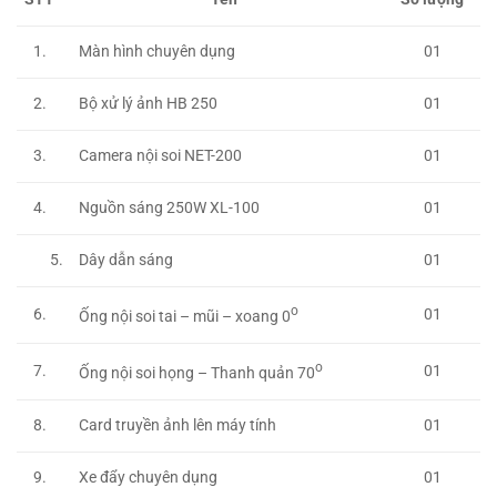
Màn hình chuyên dụng
01
1.
Bộ xử lý ảnh HB 250
2.
01
Camera nội soi NET-200
3.
01
4.
Nguồn sáng 250W XL-100
01
5.
Dây dẫn sáng
01
o
6.
01
Ống nội soi tai – mũi – xoang 0
o
7.
01
Ống nội soi họng – Thanh quản 70
8.
Card truyền ảnh lên máy tính
01
9.
Xe đẩy chuyên dụng
01