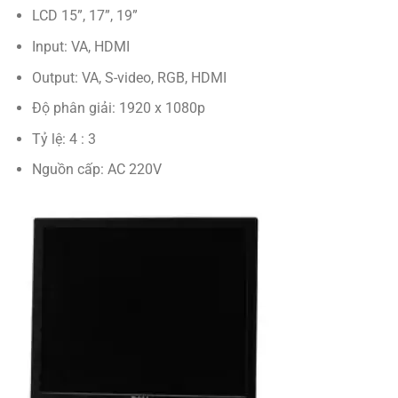
LCD 15”, 17”, 19”
Input: VA, HDMI
Output: VA, S-video, RGB, HDMI
Độ phân giải: 1920 x 1080p
Tỷ lệ: 4 : 3
Nguồn cấp: AC 220V