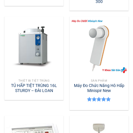
300
THIẾT BỊ TIỆT TRÙNG
SẢN PHẨM
TỦ HẤP TIỆT TRÙNG 16L
Máy Đo Chức Năng Hô Hấp
STURDY – ĐÀI LOAN
Minispir New
Được xếp
hạng
5.00
5 sao