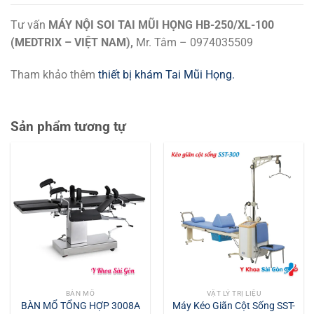
Tư vấn
MÁY NỘI SOI TAI MŨI HỌNG HB-250/XL-100
(MEDTRIX – VIỆT NAM),
Mr. Tâm – 0974035509
Tham khảo thêm
thiết bị khám Tai Mũi Họng.
Sản phẩm tương tự
BÀN MỔ
VẬT LÝ TRỊ LIỆU
Máy Kéo Giãn Cột Sống SST-
BÀN MỔ TỔNG HỢP 3008A