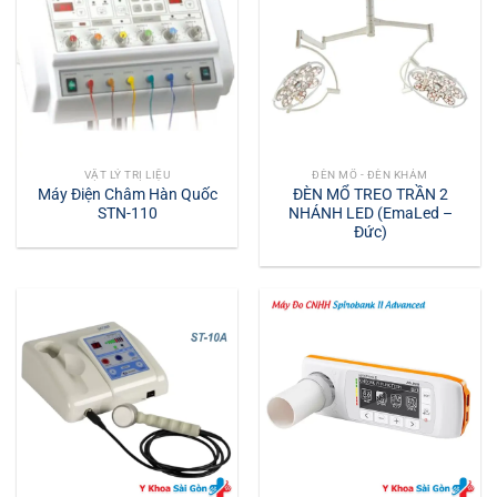
VẬT LÝ TRỊ LIỆU
ĐÈN MỔ - ĐÈN KHÁM
Máy Điện Châm Hàn Quốc
ĐÈN MỔ TREO TRẦN 2
STN-110
NHÁNH LED (EmaLed –
Đức)