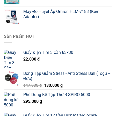
Máy Đo Huyết Áp Omron HEM-7183 (Kèm
Adapter)
Sản Phẩm HOT
Giấy Điện Tim 3 Cần 63x30
22.000
₫
Bóng Tập Giảm Stress - Anti Stress Ball (Togu –
Đức)
Giá
Giá
147.000
₫
130.000
₫
gốc
hiện
Phế Dung Kế Tập Thở B-SPIRO 5000
là:
tại
295.000
₫
147.000 ₫.
là:
130.000 ₫.
Giấy Điện Tim 12 Cần Bionet Cardiocare