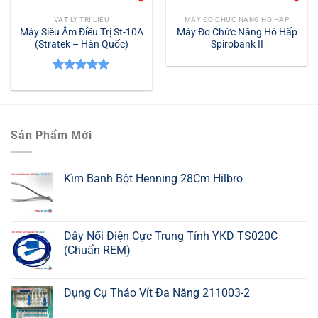
VẬT LÝ TRỊ LIỆU
MÁY ĐO CHỨC NĂNG HÔ HẤP
Máy Siêu Âm Điều Trị St-10A
Máy Đo Chức Năng Hô Hấp
(Stratek – Hàn Quốc)
Spirobank II
Được xếp
hạng
5.00
5 sao
Sản Phẩm Mới
Kìm Banh Bột Henning 28Cm Hilbro
Dây Nối Điện Cực Trung Tính YKD TS020C
(Chuẩn REM)
Dụng Cụ Tháo Vít Đa Năng 211003-2