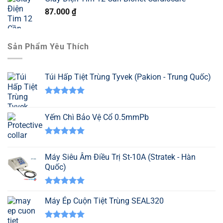
87.000
₫
Sản Phẩm Yêu Thích
Túi Hấp Tiệt Trùng Tyvek (Pakion - Trung Quốc)
Được xếp
hạng
5.00
Yếm Chì Bảo Vệ Cổ 0.5mmPb
5 sao
Được xếp
hạng
5.00
Máy Siêu Âm Điều Trị St-10A (Stratek - Hàn
5 sao
Quốc)
Được xếp
hạng
Máy Ép Cuộn Tiệt Trùng SEAL320
5.00
5 sao